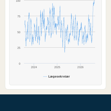
100
75
50
25
0
2024
2025
2026
Lægesekretær