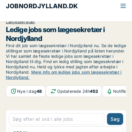
JOBNORDJYLLAND.DK
Alle jobs i Nordjylland
Sundhed og forskning
Lægesekretær
Ledige jobs som lægesekretær i
Nordjylland
Find dit job som lægesekretær i Nordjylland nu. Se de ledige
stillinger som lægesekretær i Nordjylland på listen herunder.
Vi har samlet de fleste ledige jobs som lægesekretær i
Nordjylland til dig. Find en ledig stilling som lægesekretær i
Nordjylland nu. Held og lykke med jagten efter arbejde i
Nordjylland.
Mere info om ledige jobs som lægesekretær i
Nordjylland.
Nye i dag
48
Opdaterede 24h
452
Notifikat
Søg