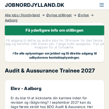
JOBNORDJYLLAND.DK
Alle jobs i Nordjylland
Øvrige stillinger
Øvrige
Aalborg
Få yderligere info om stillingen
Få adgang til dette og andre jobs for 19 kroner for den første
dag og herefter 249 kroner per 7 dage indtil opsigelse. Tryk på
knappen for at fortsætte.
⚡Se alle oplysninger om jobbet og få direkte adgang til
udbyderens kontaktoplysninger.
Audit & Aussurance Trainee 2027
Elev -
Aalborg
Er du klar til at kickstarte din karriere inden for
revision og rådgivning? I september 2027 kan du
tage første skridt hos BDO Audit & Assurance. Her