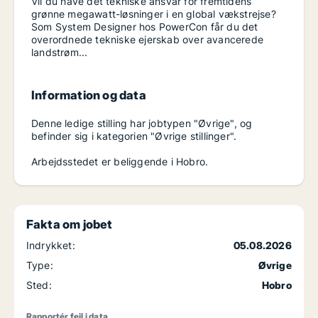
Vil du have det tekniske ansvar for fremtidens
grønne megawatt-løsninger i en global vækstrejse?
Som System Designer hos PowerCon får du det
overordnede tekniske ejerskab over avancerede
landstrøm...
Information og data
Denne ledige stilling har jobtypen "Øvrige", og
befinder sig i kategorien "Øvrige stillinger".
Arbejdsstedet er beliggende i Hobro.
Fakta om jobet
Indrykket:
05.08.2026
Type:
Øvrige
Sted:
Hobro
Rapportér fejl i data