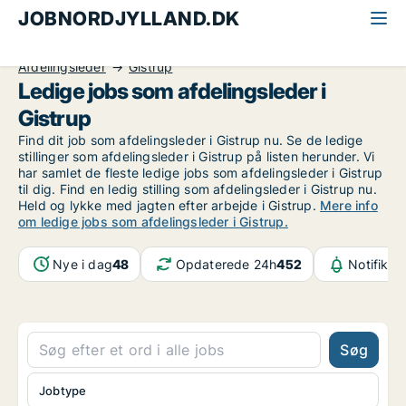
JOBNORDJYLLAND.DK
Alle jobs i Nordjylland
Ledelse og personale
Afdelingsleder
Gistrup
Ledige jobs som afdelingsleder i
Gistrup
Find dit job som afdelingsleder i Gistrup nu. Se de ledige
stillinger som afdelingsleder i Gistrup på listen herunder. Vi
har samlet de fleste ledige jobs som afdelingsleder i Gistrup
til dig. Find en ledig stilling som afdelingsleder i Gistrup nu.
Held og lykke med jagten efter arbejde i Gistrup.
Mere info
om ledige jobs som afdelingsleder i Gistrup.
Nye i dag
48
Opdaterede 24h
452
Notifikat
Søg
Jobtype