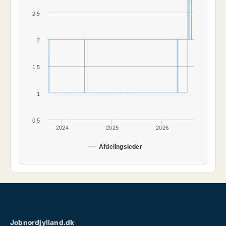
2.5
2
1.5
1
0.5
2024
2025
2026
Afdelingsleder
Jobnordjylland.dk