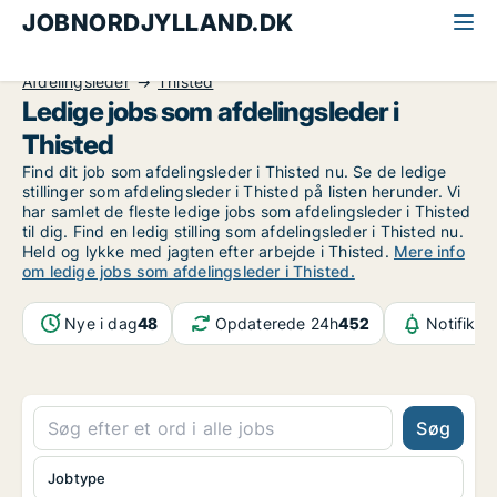
JOBNORDJYLLAND.DK
Alle jobs i Nordjylland
Ledelse og personale
Afdelingsleder
Thisted
Ledige jobs som afdelingsleder i
Thisted
Find dit job som afdelingsleder i Thisted nu. Se de ledige
stillinger som afdelingsleder i Thisted på listen herunder. Vi
har samlet de fleste ledige jobs som afdelingsleder i Thisted
til dig. Find en ledig stilling som afdelingsleder i Thisted nu.
Held og lykke med jagten efter arbejde i Thisted.
Mere info
om ledige jobs som afdelingsleder i Thisted.
Nye i dag
48
Opdaterede 24h
452
Notifikat
Søg
Jobtype