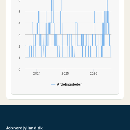
6
5
4
3
2
1
0
2024
2025
2026
Afdelingsleder
Jobnordjylland.dk