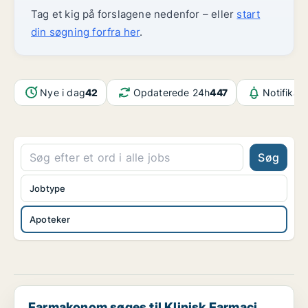
Tag et kig på forslagene nedenfor – eller
start
din søgning forfra her
.
Nye i dag
42
Opdaterede 24h
447
Notifikat
Søg
Jobtype
Apoteker
Farmakonom søges til Klinisk Farmaci
Farmakonom søges til Klinisk Farmaci