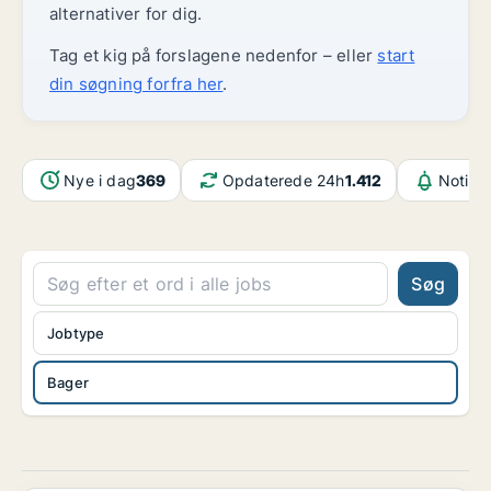
alternativer for dig.
Tag et kig på forslagene nedenfor – eller
start
din søgning forfra her
.
Nye i dag
369
Opdaterede 24h
1.412
Notifik
Søg
Jobtype
Bager