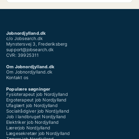
Jobnordjylland.dk
c/o Jobsearch.dk
Mynstersvej 3, Frederiksberg
support@jobsearch.dk
CVR: 39925311
Om Jobnordjylland.dk
Om Jobnordjylland.dk
Kontakt os
Populære søgninger
Fysioterapeut job Nordjylland
Ergoterapeut job Nordjylland
Ufaglært job Nordjylland
Socialrådgiver job Nordjylland
Job i landbruget Nordjylland
Elektriker job Nordjylland
Lærerjob Nordjylland
Lægesekretær job Nordjylland
Tømrer job Nordjylland