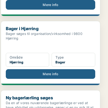
Mere info
Bager i Hjørring
Bager i Hjørring
Bager søges til organisation/virksomhed i 9800
Hjørring
Område
Type
Hjørring
Bager
Mere info
Ny bagerlærling søges
Ny bagerlærling søges
Da en af vores nuværende bagerlærlinge er ved at
have afsluttet sin uddannelse, søger vi en ny m/k til at