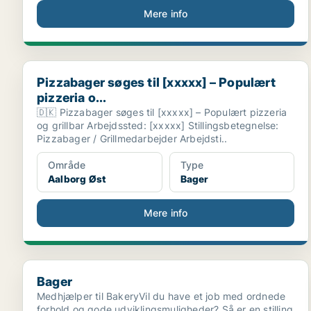
Mere info
Pizzabager søges til [xxxxx] – Populært pizzeria o...
Pizzabager søges til [xxxxx] – Populært
pizzeria o...
🇩🇰 Pizzabager søges til [xxxxx] – Populært pizzeria
og grillbar Arbejdssted: [xxxxx] Stillingsbetegnelse:
Pizzabager / Grillmedarbejder Arbejdsti..
Område
Type
Aalborg Øst
Bager
Mere info
Bager
Bager
Medhjælper til BakeryVil du have et job med ordnede
forhold og gode udviklingsmuligheder? Så er en stilling