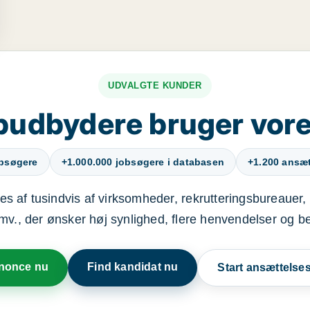
UDVALGTE KUNDER
budbydere bruger vore
obsøgere
+1.000.000 jobsøgere i databasen
+1.200 ansætt
s af tusindvis af virksomheder, rekrutteringsbureauer, 
mv., der ønsker høj synlighed, flere henvendelser og b
nnonce nu
Find kandidat nu
Start ansættels