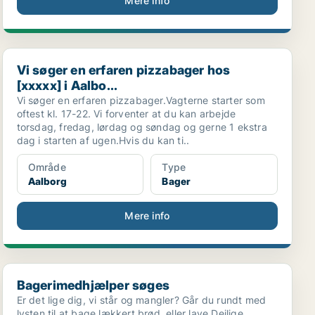
Mere info
Vi søger en erfaren pizzabager hos [xxxxx] i Aalbo...
Vi søger en erfaren pizzabager hos
[xxxxx] i Aalbo...
Vi søger en erfaren pizzabager.Vagterne starter som
oftest kl. 17-22. Vi forventer at du kan arbejde
torsdag, fredag, lørdag og søndag og gerne 1 ekstra
dag i starten af ugen.Hvis du kan ti..
Område
Type
Aalborg
Bager
Mere info
Bagerimedhjælper søges
Bagerimedhjælper søges
Er det lige dig, vi står og mangler? Går du rundt med
lysten til at bage lækkert brød, eller lave Dejlige