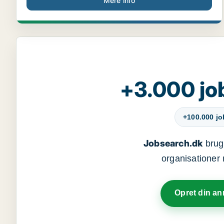
Mere info
+3.000 jo
+100.000 j
Jobsearch.dk
bruge
organisationer 
Opret din a