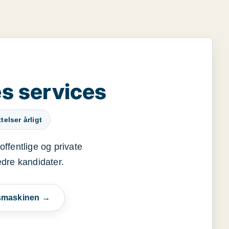
s services
elser årligt
offentlige og private
edre kandidater.
esmaskinen →