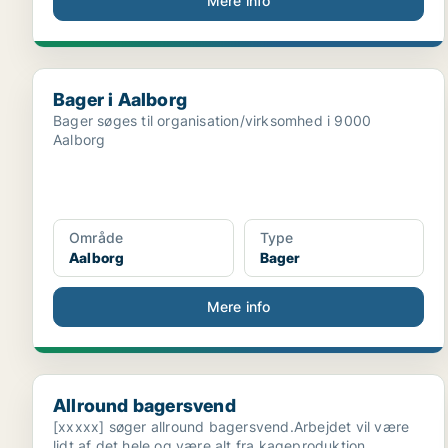
Mere info
Bager i Aalborg
Bager i Aalborg
Bager søges til organisation/virksomhed i 9000
Aalborg
Område
Type
Aalborg
Bager
Mere info
Allround bagersvend
Allround bagersvend
[xxxxx] søger allround bagersvend.Arbejdet vil være
lidt af det hele og være alt fra kageproduktion,