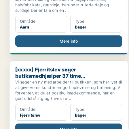
halvfabrikata, gærdeje, herunder rullede deje og
surdeje.Der er tale om en .
Område
Type
Aars
Bager
Mere info
[xxxxx] Fjerritslev søger butiksmedhjælper 37 time...
[xxxxx] Fjerritslev søger
butiksmedhjælper 37 time...
Vi søger en ny medarbejder til butikken, som har lyst til
at give vores kunder en god oplevelse og betjening. Vi
forventer, at du er positiv, imødekommende, har en
god udstråling og trives i et..
Område
Type
Fjerritslev
Bager