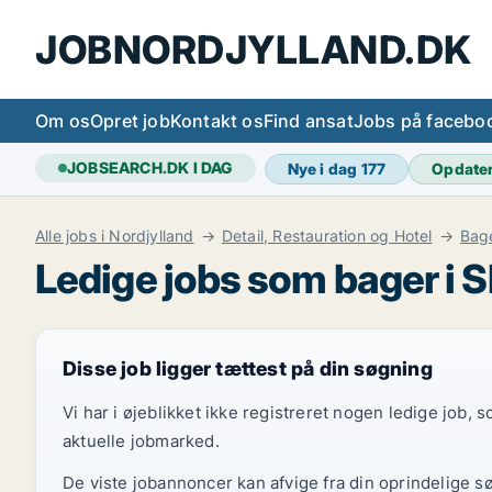
JOBNORDJYLLAND.DK
Om os
Opret job
Kontakt os
Find ansat
Jobs på facebo
JOBSEARCH.DK I DAG
Nye i dag
177
Opdate
Alle jobs i Nordjylland
Detail, Restauration og Hotel
Bag
Ledige jobs som bager i 
Disse job ligger tættest på din søgning
Vi har i øjeblikket ikke registreret nogen ledige job,
aktuelle jobmarked.
De viste jobannoncer kan afvige fra din oprindelige s