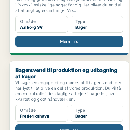
i [xxxxx] måske lige noget for dig.Her bliver du en del
af et ungt og socialt miljø. Vi s..
Område
Type
Aalborg SV
Bager
Mere info
Bagersvend til produktion og udbagning af kager
Bagersvend til produktion og udbagning
af kager
Vi søger en engageret og mødestabil bagersvend, der
har lyst til at blive en del af vores produktion. Du vil få
en central rolle i det daglige arbejde i bageriet, hvor
kvalitet og godt håndværk er .
Område
Type
Frederikshavn
Bager