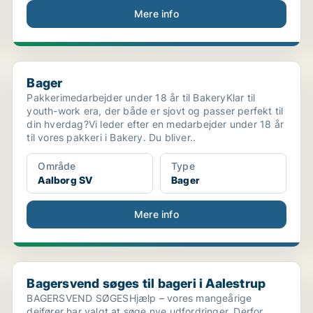
Mere info
Bager
Bager
Pakkerimedarbejder under 18 år til BakeryKlar til
youth-work era, der både er sjovt og passer perfekt til
din hverdag?Vi leder efter en medarbejder under 18 år
til vores pakkeri i Bakery. Du bliver..
Område
Type
Aalborg SV
Bager
Mere info
Bagersvend søges til bageri i Aalestrup
Bagersvend søges til bageri i Aalestrup
BAGERSVEND SØGESHjælp – vores mangeårige
dejfører har valgt at søge nye udfordringer. Derfor