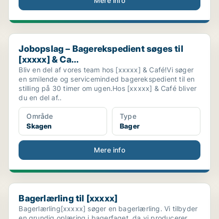
Mere info
Jobopslag – Bagerekspedient søges til [xxxxx] & Ca...
Jobopslag – Bagerekspedient søges til
[xxxxx] & Ca...
Bliv en del af vores team hos [xxxxx] & Café!Vi søger
en smilende og serviceminded bagerekspedient til en
stilling på 30 timer om ugen.Hos [xxxxx] & Café bliver
du en del af..
Område
Type
Skagen
Bager
Mere info
Bagerlærling til [xxxxx]
Bagerlærling til [xxxxx]
Bagerlærling[xxxxx] søger en bagerlærling. Vi tilbyder
en grundig oplæring i bagerfaget, da vi producerer