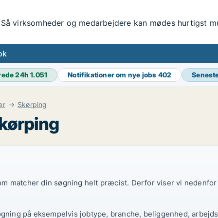
Så virksomheder og medarbejdere kan mødes hurtigst mul
ok
rede 24h
1.051
Notifikationer om nye jobs
402
Senest
er
Skørping
Skørping
 som matcher din søgning helt præcist. Derfor viser vi nedenfo
øgning på eksempelvis jobtype, branche, beliggenhed, arbejdst