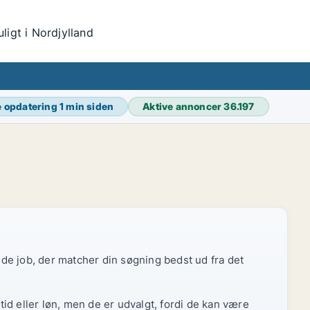
igt i Nordjylland
e opdatering
1 min siden
Aktive annoncer
36.197
r de job, der matcher din søgning bedst ud fra det
id eller løn, men de er udvalgt, fordi de kan være