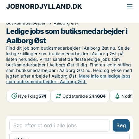
JOBNORDJYLLAND.DK
Alle jobs i Nordjylland
Detail, Restauration og Hotel
Butiksmedarbejder
Aalborg Øst
Ledige jobs som butiksmedarbejder i
Aalborg Øst
Find dit job som butiksmedarbejder i Aalborg Øst nu. Se de
ledige stillinger som butiksmedarbejder i Aalborg Øst på
listen herunder. Vi har samlet de fleste ledige jobs som
butiksmedarbejder i Aalborg Øst til dig. Find en ledig stilling
som butiksmedarbejder i Aalborg Øst nu. Held og lykke med
jagten efter arbejde i Aalborg Øst.
Mere info om ledige jobs
som butiksmedarbejder i Aalborg Øst.
Nye i dag
574
Opdaterede 24h
604
Notifika
Søg