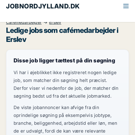
JOBNORDJYLLAND.DK
Alle jobs i Nordjylland
Detail, Restauration og Hotel
Cafémedarbejder
Erslev
Ledige jobs som cafémedarbejder i
Erslev
Disse job ligger tættest på din søgning
Vi har i øjeblikket ikke registreret nogen ledige
job, som matcher din søgning helt præcist.
Derfor viser vi nedenfor de job, der matcher din
søgning bedst ud fra det aktuelle jobmarked.
De viste jobannoncer kan afvige fra din
oprindelige søgning på eksempelvis jobtype,
branche, beliggenhed, arbejdstid eller løn, men
de er udvalgt, fordi de kan være relevante