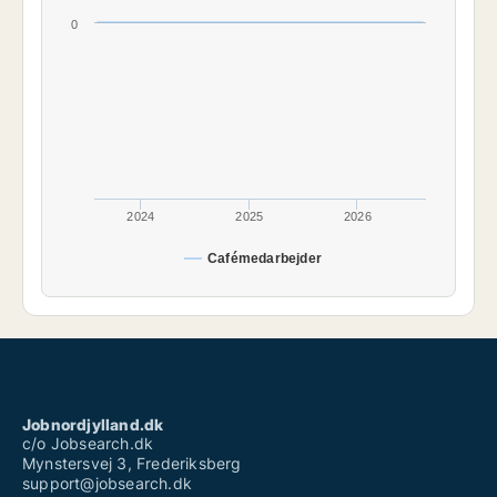
0
2024
2025
2026
Cafémedarbejder
Jobnordjylland.dk
c/o Jobsearch.dk
Mynstersvej 3, Frederiksberg
support@jobsearch.dk