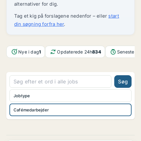
alternativer for dig.
Tag et kig på forslagene nedenfor – eller
start
din søgning forfra her
.
Nye i dag
1
Opdaterede 24h
834
Seneste op
Søg
Jobtype
Cafémedarbejder