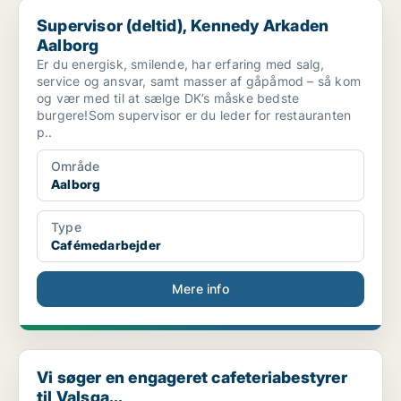
Supervisor (deltid), Kennedy Arkaden Aalborg
Supervisor (deltid), Kennedy Arkaden
Aalborg
Er du energisk, smilende, har erfaring med salg,
service og ansvar, samt masser af gåpåmod – så kom
og vær med til at sælge DK’s måske bedste
burgere!Som supervisor er du leder for restauranten
p..
Område
Aalborg
Type
Cafémedarbejder
Mere info
Vi søger en engageret cafeteriabestyrer til Valsga...
Vi søger en engageret cafeteriabestyrer
til Valsga...