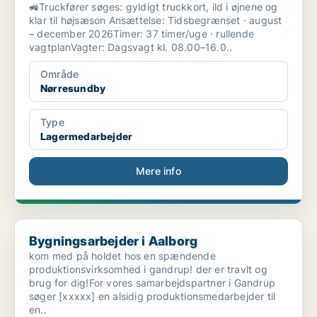
🚜Truckfører søges: gyldigt truckkort, ild i øjnene og
klar til højsæson Ansættelse: Tidsbegrænset · august
– december 2026Timer: 37 timer/uge · rullende
vagtplanVagter: Dagsvagt kl. 08.00–16.0..
Område
Nørresundby
Type
Lagermedarbejder
Mere info
Bygningsarbejder i Aalborg
Bygningsarbejder i Aalborg
kom med på holdet hos en spændende
produktionsvirksomhed i gandrup! der er travlt og
brug for dig!For vores samarbejdspartner i Gandrup
søger [xxxxx] en alsidig produktionsmedarbejder til
en..