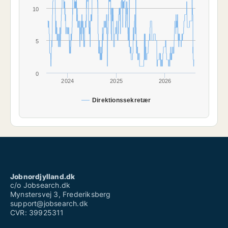
10
5
0
2024
2025
2026
Direktionssekretær
Jobnordjylland.dk
c/o Jobsearch.dk
Mynstersvej 3, Frederiksberg
support@jobsearch.dk
CVR: 39925311