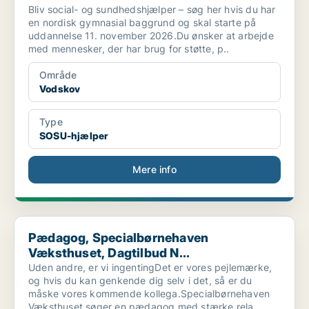
Bliv social- og sundhedshjælper – søg her hvis du har
en nordisk gymnasial baggrund og skal starte på
uddannelse 11. november 2026.Du ønsker at arbejde
med mennesker, der har brug for støtte, p..
Område
Vodskov
Type
SOSU-hjælper
Mere info
Pædagog, Specialbørnehaven Væksthuset, Dagtilbud N...
Pædagog, Specialbørnehaven
Væksthuset, Dagtilbud N...
Uden andre, er vi ingentingDet er vores pejlemærke,
og hvis du kan genkende dig selv i det, så er du
måske vores kommende kollega.Specialbørnehaven
Væksthuset søger en pædagog med stærke rela..