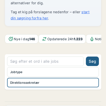
alternativer for dig.
Tag et kig på forslagene nedenfor – eller
start
din søgning forfra her
.
Nye i dag
146
Opdaterede 24h
1.223
Notifi
Søg
Jobtype
Direktionssekretær