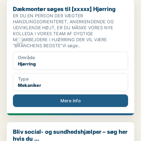
Dækmontør søges til [xxxxx] Hjørring
Dækmontør søges til [xxxxx] Hjørring
ER DU EN PERSON DER VÆGTER
HANDLINGSORIENTERET, ANERKENDENDE OG
UDVIKLENDE HØJT, ER DU MÅSKE VORES NYE
KOLLEGA I VORES TEAM AF DYGTIGE
MEDARBEJDERE I HJØRRING DER VIL VÆRE
”BRANCHENS BEDSTE”Vi søge..
Område
Hjørring
Type
Mekaniker
Mere info
Bliv social- og sundhedshjælper – søg her hvis du ...
Bliv social- og sundhedshjælper – søg her
hvis du ...