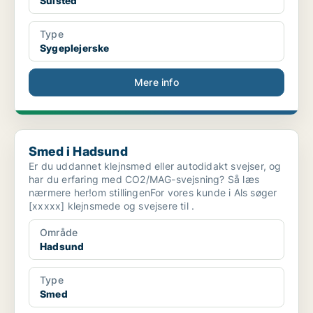
Sulsted
Type
Sygeplejerske
Mere info
Smed i Hadsund
Smed i Hadsund
Er du uddannet klejnsmed eller autodidakt svejser, og
har du erfaring med CO2/MAG-svejsning? Så læs
nærmere her!om stillingenFor vores kunde i Als søger
[xxxxx] klejnsmede og svejsere til .
Område
Hadsund
Type
Smed