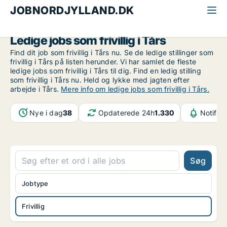
JOBNORDJYLLAND.DK
Alle jobs i Nordjylland
Øvrige stillinger
Frivillig
Tårs
Ledige jobs som frivillig i Tårs
Find dit job som frivillig i Tårs nu. Se de ledige stillinger som
frivillig i Tårs på listen herunder. Vi har samlet de fleste
ledige jobs som frivillig i Tårs til dig. Find en ledig stilling
som frivillig i Tårs nu. Held og lykke med jagten efter
arbejde i Tårs.
Mere info om ledige jobs som frivillig i Tårs.
Nye i dag
38
Opdaterede 24h
1.330
Notifik
Søg
Jobtype
Frivillig