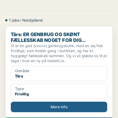
1 jobs i Nordjylland
Tårs: ER GENBRUG OG SKØNT FÆLLESSKAB NOGET FOR DIG..
Tårs: ER GENBRUG OG SKØNT
FÆLLESSKAB NOGET FOR DIG...
Vi er en god [xxxxx] genbrugsbutik, med en sej flok
frivillige, som holder gang i butikken, og har et
hyggeligt fællesskab sammen. Og vi vil glæde os til at
tage i mod en ny på holdet!Jo..
Område
Tårs
Type
Frivillig
Mere info