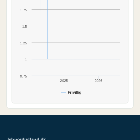
1.75
1.5
1.25
1
0.75
2025
2026
Frivillig
Jobnordjylland.dk