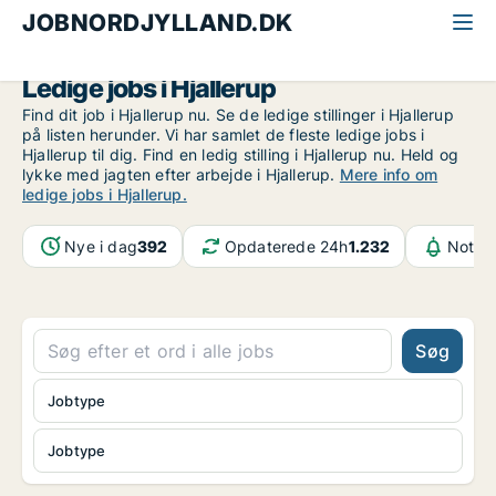
JOBNORDJYLLAND.DK
Alle jobs i Nordjylland
Hjallerup
Ledige jobs i Hjallerup
Find dit job i Hjallerup nu. Se de ledige stillinger i Hjallerup
på listen herunder. Vi har samlet de fleste ledige jobs i
Hjallerup til dig. Find en ledig stilling i Hjallerup nu. Held og
lykke med jagten efter arbejde i Hjallerup.
Mere info om
ledige jobs i Hjallerup.
Nye i dag
392
Opdaterede 24h
1.232
Notifi
Søg
Jobtype
Jobtype