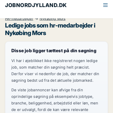
JOBNORDJYLLAND.DK
Alle jobs i Nordjylland
Kontor, handel og service
HR-medarbejder
Nykøbing Mors
Ledige jobs som hr-medarbejder i
Nykøbing Mors
Disse job ligger tættest på din søgning
Vi har i øjeblikket ikke registreret nogen ledige
job, som matcher din søgning helt præcist.
Derfor viser vi nedenfor de job, der matcher din
søgning bedst ud fra det aktuelle jobmarked.
De viste jobannoncer kan afvige fra din
oprindelige søgning på eksempelvis jobtype,
branche, beliggenhed, arbejdstid eller løn, men
de er udvalgt, fordi de kan være relevante