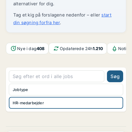
alternativer for dig.
Tag et kig på forslagene nedenfor – eller
start
din søgning forfra her
.
Nye i dag
408
Opdaterede 24h
1.210
Notifi
Søg
Jobtype
HR-medarbejder