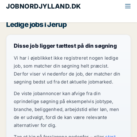
JOBNORDJYLLAND.DK
Alle jobs i Nordjylland
Jerup
Ledige jobs i Jerup
Disse job ligger tættest på din søgning
Vi har i øjeblikket ikke registreret nogen ledige
job, som matcher din søgning helt præcist.
Derfor viser vi nedenfor de job, der matcher din
søgning bedst ud fra det aktuelle jobmarked.
De viste jobannoncer kan afvige fra din
oprindelige søgning på eksempelvis jobtype,
branche, beliggenhed, arbejdstid eller løn, men
de er udvalgt, fordi de kan være relevante
alternativer for dig.
Tag et kig på forslagene nedenfor – eller
start