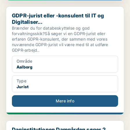
GDPR-jurist eller -konsulent til IT og Digitaliser...
GDPR-jurist eller -konsulent til IT og
Digitaliser...
Brænder du for databeskyttelse og god
forvaltningsskik?Så søger vi en GDPR‑jurist eller
erfaren GDPR-konsulent, der sammen med vores
nuværende GDPR-jurist vil være med til at udføre
GDPR‑arbejd..
Område
Aalborg
Type
Jurist
Mere info
Daginstitutionen Damgården søger 2 pædagoger til V...
Daginstitutionen Damgården søger 2