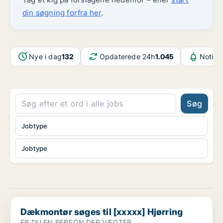
din søgning forfra her
.
Nye i dag
132
Opdaterede 24h
1.045
Notifi
Søg
Jobtype
Jobtype
Dækmontør søges til [xxxxx] Hjørring
Dækmontør søges til [xxxxx] Hjørring
ER DU EN PERSON DER VÆGTER