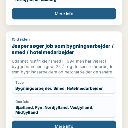
Mere info
15 d siden
Jesper søger job som bygningsarbejder / smed / hotelmeda
Jesper søger job som bygningsarbejder /
smed / hotelmedarbejder
Udannet rustfri klejnsmed I 1994 men har været i
byggebranchen i godt 25 år og de senere år arbejdet
som bygningsarbejdere og betonarbejder de senere
år som kranfører som jeg er pt.
Type
Bygningsarbejder, Smed, Hotelmedarbejder
Område
Sjælland, Fyn, Nordjylland, Vestjylland,
Midtjylland
Mere info