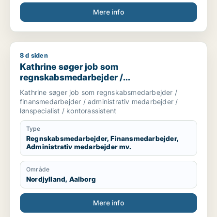
Mere info
8 d siden
Kathrine søger job som regnskabsmedarbejder / finansmedarbe
Kathrine søger job som
regnskabsmedarbejder /
finansmedarbejder / administrativ
Kathrine søger job som regnskabsmedarbejder /
medarbejder / lønspecialist /
finansmedarbejder / administrativ medarbejder /
kontorassistent
lønspecialist / kontorassistent
Type
Regnskabsmedarbejder, Finansmedarbejder,
Administrativ medarbejder mv.
Område
Nordjylland, Aalborg
Mere info