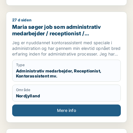
27 d siden
Maria søger job som administrativ medarbejder / receptionis
Maria søger job som administrativ
medarbejder / receptionist /
kontorassistent / hr-medarbejder
Jeg er nyuddannet kontorassistent med speciale i
administration og har gennem min elevtid opnået bred
erfaring inden for administrative processer. Jeg har
arbejdet med blandt andet fakturering,
vareoprettelse, stamdata, ERP-systemet Navision,
Type
ordrebehandling og kundeservice.
Administrativ medarbejder, Receptionist,
Kontorassistent mv.
Jeg trives bedst med strukturerede opgaver, klare
processer og kvalitetssikring. Jeg arbejder grundigt
Område
og systematisk og søger en administrativ stilling, hvor
Nordjylland
jeg kan bruge mine kompetencer inden for
koordinering, systemarbejde og daglige
administrative opgaver.
Mere info