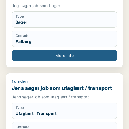
Jeg søger job som bager
Type
Bager
Område
Aalborg
Mere info
1 d siden
Jens søger job som ufaglært / transport
Jens søger job som ufaglært / transport
Jens søger job som ufaglært / transport
Type
Ufaglært , Transport
Område