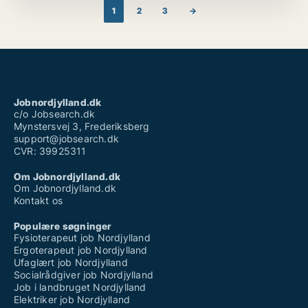
(DSP), sikre overholdelse af retningslinjer,
1
2
3
→
datastrukturer og mediestandarder samt overvåge
store driftsprocesser. Jeg er dygtig til IP-
informationsstyring, herunder gennemgang af
kontrakter, analyse af ophavsretsregistreringer og
håndhævelsesstrategier.
Jobnordjylland.dk
c/o Jobsearch.dk
Mynstersvej 3, Frederiksberg
support@jobsearch.dk
CVR: 39925311
Om Jobnordjylland.dk
Om Jobnordjylland.dk
Kontakt os
Populære søgninger
Fysioterapeut job Nordjylland
Ergoterapeut job Nordjylland
Ufaglært job Nordjylland
Socialrådgiver job Nordjylland
Job i landbruget Nordjylland
Elektriker job Nordjylland