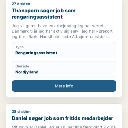
27 d siden
Thanaporn søger job som rengøringsassistent
Thanaporn søger job som
rengøringsassistent
Jeg vil gerne have en arbejdsdag jeg har været i
Danmark ti år jeg har aktiv sig selv , jeg har kørekort
jeg bor i Ræhr Hanstholm søde Arbejde- område i
Thisted har du nogle til mig med venlig hilsen
Thanaporn
Type
Rengøringsassistent
Område
Nordjylland
Mere info
28 d siden
Daniel søger job som fritids medarbejder
Daniel søger job som fritids medarbejder
Mit navn er Daniel, jeg er 18, har lige færdigjort 2.g på