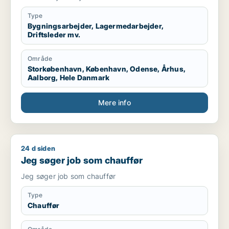
Type
Bygningsarbejder, Lagermedarbejder,
Driftsleder mv.
Område
Storkøbenhavn, København, Odense, Århus,
Aalborg, Hele Danmark
Mere info
24 d siden
Jeg søger job som chauffør
Jeg søger job som chauffør
Jeg søger job som chauffør
Type
Chauffør