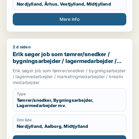
Nordjylland, Århus, Vestjylland, Midtjylland
Mere info
2 d siden
Erik søger job som tømrer/snedker / bygningsarbejder / la
Erik søger job som tømrer/snedker /
bygningsarbejder / lagermedarbejder /
marketingmedarbejder / kreativ
Erik søger job som tømrer/snedker / bygningsarbejder
medarbejder
/ lagermedarbejder / marketingmedarbejder / kreativ
medarbejder
Type
Tømrer/snedker, Bygningsarbejder,
Lagermedarbejder mv.
Område
Nordjylland, Aalborg, Midtjylland