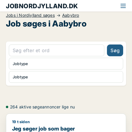
JOBNORDJYLLAND.DK
Jobs i Nordjylland søges
Aabybro
Job søges i Aabybro
Søg
Jobtype
Jobtype
264 aktive søgeannoncer lige nu
19 t siden
Jeg søger job som bager
Jeg søger job som bager