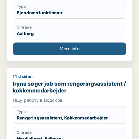
Type
Ejendomsfunktionær
Område
Aalborg
Mere info
14 d siden
Iryna søger job som rengøringsassistent / køkkenmedarbejd
Iryna søger job som rengøringsassistent /
køkkenmedarbejder
Ищу работу в Водсков
Type
Rengøringsassistent, Køkkenmedarbejder
Område
Nordjylland, Aalborg