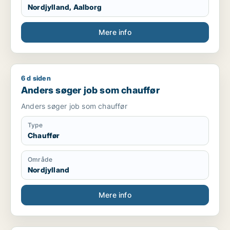
Nordjylland, Aalborg
Mere info
6 d siden
Anders søger job som chauffør
Anders søger job som chauffør
Anders søger job som chauffør
Type
Chauffør
Område
Nordjylland
Mere info