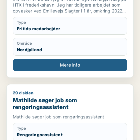
HTX i frederikshavn. Jeg har tidligere arbejdet som
opvasker ved Emilievejs Slagter i 1 år, omkring 2022
til 2023. Før det arbejdede jeg som reklame og avis
omdeler.
Type
Fritids medarbejder
Område
Nordjylland
Mere info
29 d siden
Mathilde søger job som rengøringsassistent
Mathilde søger job som
rengøringsassistent
Mathilde søger job som rengøringsassistent
Type
Rengøringsassistent