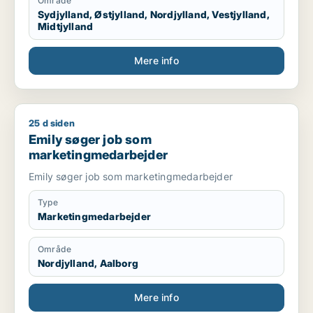
Område
Sydjylland, Østjylland, Nordjylland, Vestjylland,
Midtjylland
Mere info
25 d siden
Emily søger job som marketingmedarbejder
Emily søger job som
marketingmedarbejder
Emily søger job som marketingmedarbejder
Type
Marketingmedarbejder
Område
Nordjylland, Aalborg
Mere info