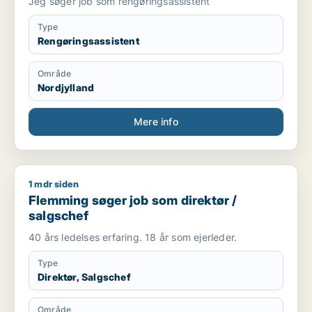
Jeg søger job som rengøringsassistent
Type
Rengøringsassistent
Område
Nordjylland
Mere info
1 mdr siden
Flemming søger job som direktør / salgschef
Flemming søger job som direktør /
salgschef
40 års ledelses erfaring. 18 år som ejerleder.
Type
Direktør, Salgschef
Område