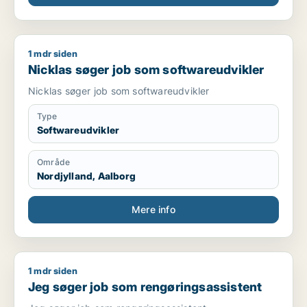
1 mdr siden
Nicklas søger job som softwareudvikler
Nicklas søger job som softwareudvikler
Nicklas søger job som softwareudvikler
Type
Softwareudvikler
Område
Nordjylland, Aalborg
Mere info
1 mdr siden
Jeg søger job som rengøringsassistent
Jeg søger job som rengøringsassistent