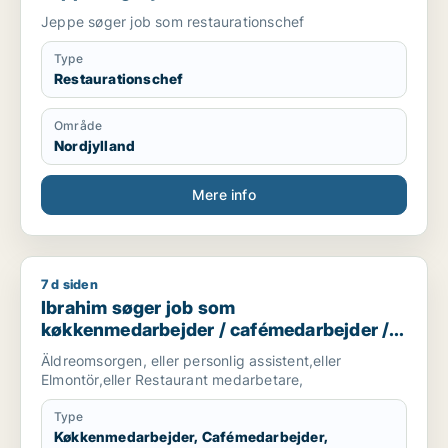
Jeppe søger job som restaurationschef
Type
Restaurationschef
Område
Nordjylland
Mere info
7 d siden
Ibrahim søger job som køkkenmedarbejder / cafémedarbejde
Ibrahim søger job som
køkkenmedarbejder / cafémedarbejder /
hotelmedarbejder
Äldreomsorgen, eller personlig assistent,eller
Elmontör,eller Restaurant medarbetare,
Type
Køkkenmedarbejder, Cafémedarbejder,