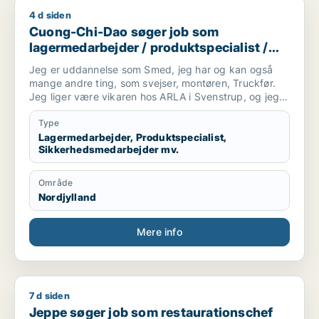
4 d siden
Cuong-Chi-Dao søger job som lagermedarbejder / produktspe
Cuong-Chi-Dao søger job som
lagermedarbejder / produktspecialist /
sikkerhedsmedarbejder / smed /
Jeg er uddannelse som Smed, jeg har og kan også
logistikmedarbejder
mange andre ting, som svejser, montøren, Truckfør.
Jeg liger være vikaren hos ARLA i Svenstrup, og jeg
kan beviser at jeg er gode medarbejder......
Type
Lagermedarbejder, Produktspecialist,
Sikkerhedsmedarbejder mv.
Område
Nordjylland
Mere info
7 d siden
Jeppe søger job som restaurationschef
Jeppe søger job som restaurationschef