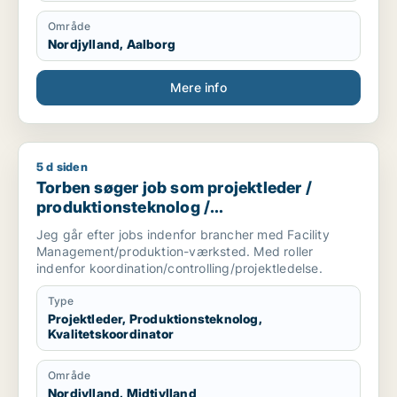
Område
Nordjylland, Aalborg
Mere info
5 d siden
Torben søger job som projektleder / produktionsteknolog / k
Torben søger job som projektleder /
produktionsteknolog /
kvalitetskoordinator
Jeg går efter jobs indenfor brancher med Facility
Management/produktion-værksted. Med roller
indenfor koordination/controlling/projektledelse.
Type
Projektleder, Produktionsteknolog,
Kvalitetskoordinator
Område
Nordjylland, Midtjylland