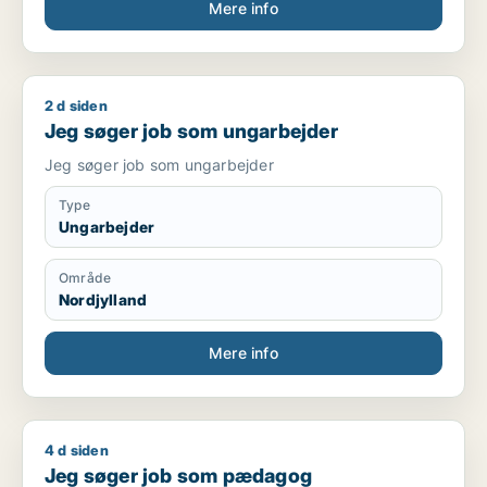
Mere info
2 d siden
Jeg søger job som ungarbejder
Jeg søger job som ungarbejder
Jeg søger job som ungarbejder
Type
Ungarbejder
Område
Nordjylland
Mere info
4 d siden
Jeg søger job som pædagog
Jeg søger job som pædagog