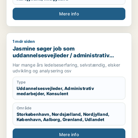
Mere info
1 mdr siden
Jasmine søger job som uddannelsesvejleder / administrativ 
Jasmine søger job som
uddannelsesvejleder / administrativ
medarbejder / konsulent
Har mange års ledelseserfaring, selvstændig, elsker
udvikling og analysering osv
Type
Uddannelsesvejleder, Administrativ
medarbejder, Konsulent
Område
Storkøbenhavn, Nordsjælland, Nordjylland,
København, Aalborg, Grønland, Udlandet
Mere info