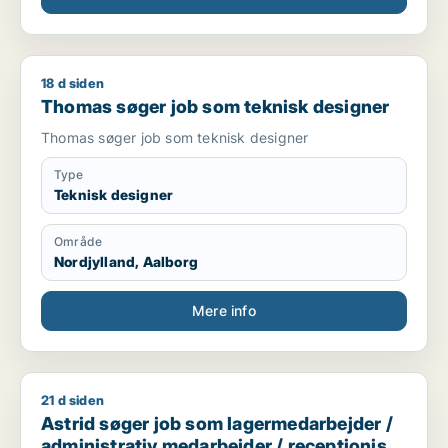
18 d siden
Thomas søger job som teknisk designer
Thomas søger job som teknisk designer
Thomas søger job som teknisk designer
Type
Teknisk designer
Område
Nordjylland, Aalborg
Mere info
21 d siden
Astrid søger job som lagermedarbejder / administrativ medar
Astrid søger job som lagermedarbejder /
administrativ medarbejder / receptionist /