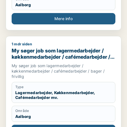
Aalborg
Mere info
1 mdr siden
My søger job som lagermedarbejder / køkkenmedarbejder / ca
My søger job som lagermedarbejder /
køkkenmedarbejder / cafémedarbejder /
bager / frivillig
My søger job som lagermedarbejder /
køkkenmedarbejder / cafémedarbejder / bager /
frivillig
Type
Lagermedarbejder, Køkkenmedarbejder,
Cafémedarbejder mv.
Område
Aalborg