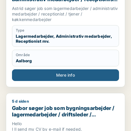
tjener / køkkenmedarbejder
Astrid søger job som lagermedarbejder / administrativ
medarbejder / receptionist / tjener /
køkkenmedarbejder
Type
Lagermedarbejder, Administrativ medarbejder,
Receptionist mv.
Område
Aalborg
Mere info
5 d siden
Gabor søger job som bygningsarbejder / lagermedarbejder / d
Gabor søger job som bygningsarbejder /
lagermedarbejder / driftsleder /
ungarbejder / ufaglært
Hello
I ll send my CV by e-mail if needed.