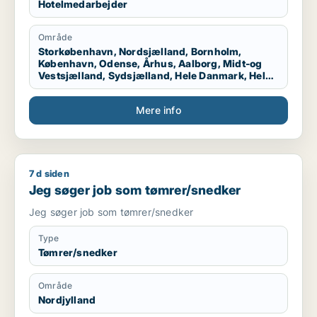
Hotelmedarbejder
Område
Storkøbenhavn, Nordsjælland, Bornholm,
København, Odense, Århus, Aalborg, Midt-og
Vestsjælland, Sydsjælland, Hele Danmark, Hele
Sjælland, Hele Jylland, Vestjylland
Mere info
7 d siden
Jeg søger job som tømrer/snedker
Jeg søger job som tømrer/snedker
Jeg søger job som tømrer/snedker
Type
Tømrer/snedker
Område
Nordjylland