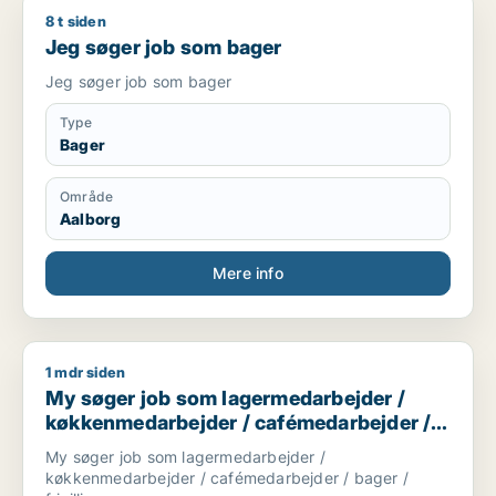
8 t siden
Jeg søger job som bager
Jeg søger job som bager
Jeg søger job som bager
Type
Bager
Område
Aalborg
Mere info
1 mdr siden
My søger job som lagermedarbejder / køkkenmedarbejder / ca
My søger job som lagermedarbejder /
køkkenmedarbejder / cafémedarbejder /
bager / frivillig
My søger job som lagermedarbejder /
køkkenmedarbejder / cafémedarbejder / bager /