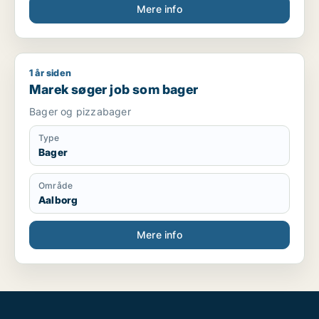
Mere info
1 år siden
Marek søger job som bager
Marek søger job som bager
Bager og pizzabager
Type
Bager
Område
Aalborg
Mere info