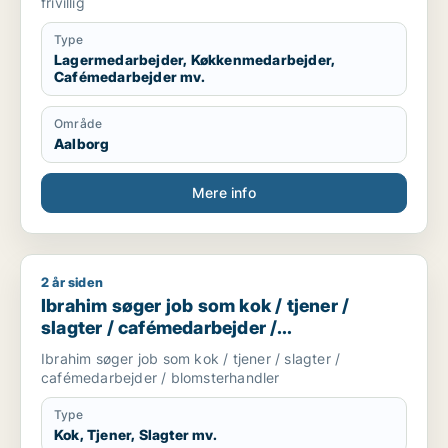
frivillig
Type
Lagermedarbejder, Køkkenmedarbejder,
Cafémedarbejder mv.
Område
Aalborg
Mere info
2 år siden
Ibrahim søger job som kok / tjener / slagter / cafémedarbejd
Ibrahim søger job som kok / tjener /
slagter / cafémedarbejder /
blomsterhandler
Ibrahim søger job som kok / tjener / slagter /
cafémedarbejder / blomsterhandler
Type
Kok, Tjener, Slagter mv.