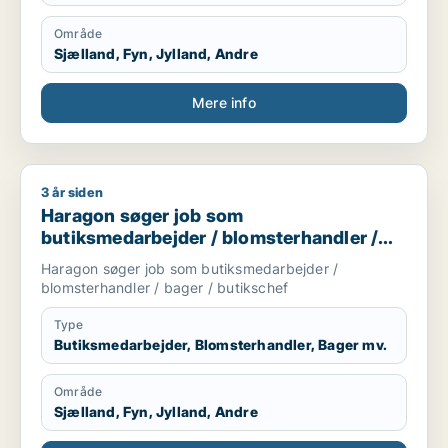
Område
Sjælland, Fyn, Jylland, Andre
Mere info
3 år siden
Haragon søger job som butiksmedarbejder / blomsterhandler
Haragon søger job som
butiksmedarbejder / blomsterhandler /
bager / butikschef
Haragon søger job som butiksmedarbejder /
blomsterhandler / bager / butikschef
Type
Butiksmedarbejder, Blomsterhandler, Bager mv.
Område
Sjælland, Fyn, Jylland, Andre