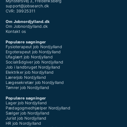
Mynstersvej 3, Frederiksberg
support@jobsearch.dk
CVR: 39925311
Om Jobnordjylland.dk
Om Jobnordjylland.dk
Kontakt os
Populære søgninger
Fysioterapeut job Nordjylland
Ergoterapeut job Nordjylland
Ufaglært job Nordjylland
Socialrådgiver job Nordjylland
Job i landbruget Nordjylland
Elektriker job Nordjylland
Lærerjob Nordjylland
Lægesekretær job Nordjylland
Tømrer job Nordjylland
Populære søgninger
Lager job Nordjylland
Pædagogmedhjælper Nordjylland
Sælger job Nordjylland
Jurist job Nordjylland
HR job Nordjylland