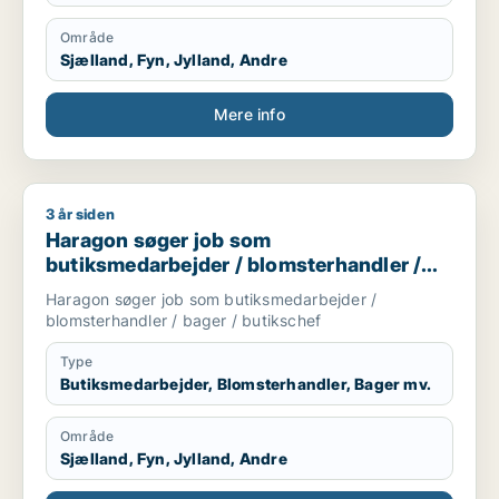
Område
Sjælland, Fyn, Jylland, Andre
Mere info
3 år siden
Haragon søger job som butiksmedarbejder / blomsterhandler
Haragon søger job som
butiksmedarbejder / blomsterhandler /
bager / butikschef
Haragon søger job som butiksmedarbejder /
blomsterhandler / bager / butikschef
Type
Butiksmedarbejder, Blomsterhandler, Bager mv.
Område
Sjælland, Fyn, Jylland, Andre