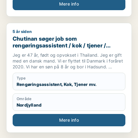
Mere info
5 år siden
Chutinan søger job som rengøringsassistent / kok / tjener /
Chutinan søger job som
rengøringsassistent / kok / tjener /
køkkenmedarbejder / slagter
Jeg er 47 år, født og opvokset i Thailand. Jeg er gift
med en dansk mand. Vi er flyttet til Danmark i foråret
2020. Vi har en søn på 8 år og bor i Hadsund.
Jeg forstår og taler en del dansk og jeg går for tiden
på sprogskole. Taler desuden engelsk.
Type
Jeg er handelsuddannet og har tidligere arbejdet med
Rengøringsassistent, Kok, Tjener mv.
bogholderi og kundekontakt i forskellige
virksomheder. Før og under min studietid har jeg
Område
desuden arbejdet på fabrik
Nordjylland
Jeg har for øjeblikket arbejde på fødevarefabrik nær
Hadsund hvor jeg arbejder i produktionen med
produkt rengøring og diverse rutineopgaver. Arbejdet
Mere info
er kun 2 dage om ugen, men jeg vil gerne have
fuldtidsarbejde. Alt arbejde har interesse:
fabriksarbejde, rengøring samt arbejde med mad og