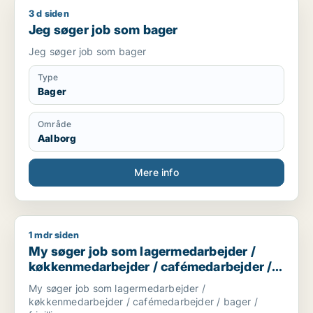
3 d siden
Jeg søger job som bager
Jeg søger job som bager
Jeg søger job som bager
Type
Bager
Område
Aalborg
Mere info
1 mdr siden
My søger job som lagermedarbejder / køkkenmedarbejder / ca
My søger job som lagermedarbejder /
køkkenmedarbejder / cafémedarbejder /
bager / frivillig
My søger job som lagermedarbejder /
køkkenmedarbejder / cafémedarbejder / bager /