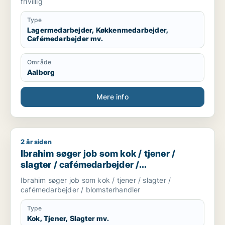
frivillig
Type
Lagermedarbejder, Køkkenmedarbejder,
Cafémedarbejder mv.
Område
Aalborg
Mere info
2 år siden
Ibrahim søger job som kok / tjener / slagter / cafémedarbejd
Ibrahim søger job som kok / tjener /
slagter / cafémedarbejder /
blomsterhandler
Ibrahim søger job som kok / tjener / slagter /
cafémedarbejder / blomsterhandler
Type
Kok, Tjener, Slagter mv.