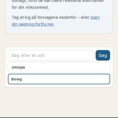
udvalgt, fordi de kan være relevante alternativer
for din virksomhed.
Tag et kig på forslagene nedenfor – eller
start
din søgning forfra her
.
Søg
Jobtype
Biolog