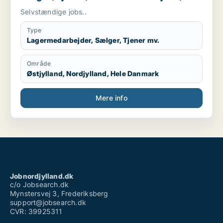
butiksmedarbejder
Selvstændige jobs..
Type
Lagermedarbejder, Sælger, Tjener mv.
Område
Østjylland, Nordjylland, Hele Danmark
Mere info
Jobnordjylland.dk
c/o Jobsearch.dk
Mynstersvej 3, Frederiksberg
support@jobsearch.dk
CVR: 39925311