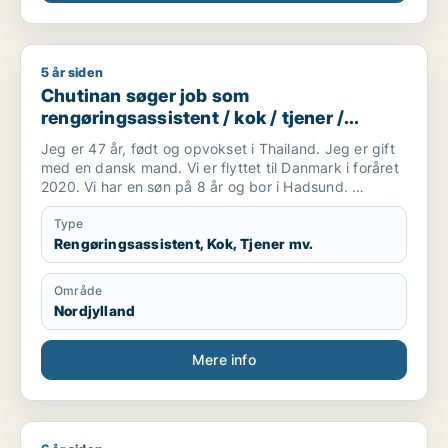
5 år siden
Chutinan søger job som rengøringsassistent / kok / tjener /
Chutinan søger job som
rengøringsassistent / kok / tjener /
køkkenmedarbejder / slagter
Jeg er 47 år, født og opvokset i Thailand. Jeg er gift
med en dansk mand. Vi er flyttet til Danmark i foråret
2020. Vi har en søn på 8 år og bor i Hadsund.
Jeg forstår og taler en del dansk og jeg går for tiden
på sprogskole. Taler desuden engelsk.
Type
Jeg er handelsuddannet og har tidligere arbejdet med
Rengøringsassistent, Kok, Tjener mv.
bogholderi og kundekontakt i forskellige
virksomheder. Før og under min studietid har jeg
Område
desuden arbejdet på fabrik
Nordjylland
Jeg har for øjeblikket arbejde på fødevarefabrik nær
Hadsund hvor jeg arbejder i produktionen med
produkt rengøring og diverse rutineopgaver. Arbejdet
Mere info
er kun 2 dage om ugen, men jeg vil gerne have
fuldtidsarbejde. Alt arbejde har interesse:
fabriksarbejde, rengøring samt arbejde med mad og
service indenfor restaurationsbranchen (café,