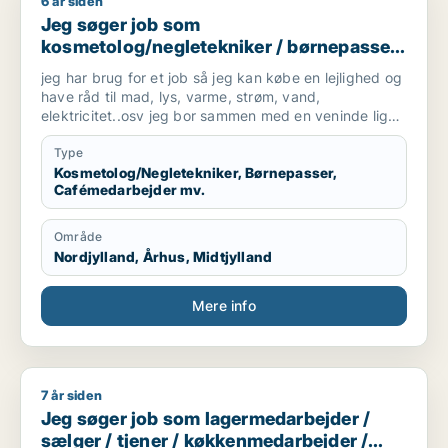
6 år siden
Jeg søger job som kosmetolog/negletekniker / børnepasser /
restaurant eller lign.).
Jeg søger job som
• Jeg er stabil og ikke bange for at arbejde
• Jeg er kollegial og god til at planlægge mit arbejde
kosmetolog/negletekniker / børnepasser
• Jeg er venlig, positiv og vant til at arbejde hårdt.
/ cafémedarbejder / blomsterhandler /
jeg har brug for et job så jeg kan købe en lejlighed og
fritids medarbejder
have råd til mad, lys, varme, strøm, vand,
elektricitet..osv jeg bor sammen med en veninde lige
nu men hun skal bo med sin kæreste.
Type
Kosmetolog/Negletekniker, Børnepasser,
Cafémedarbejder mv.
Område
Nordjylland, Århus, Midtjylland
Mere info
7 år siden
Jeg søger job som lagermedarbejder / sælger / tjener / kø
Jeg søger job som lagermedarbejder /
sælger / tjener / køkkenmedarbejder /