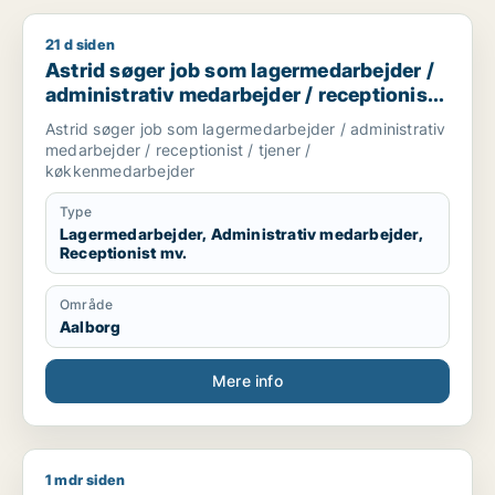
21 d siden
Astrid søger job som lagermedarbejder / administrativ medar
Astrid søger job som lagermedarbejder /
administrativ medarbejder / receptionist /
tjener / køkkenmedarbejder
Astrid søger job som lagermedarbejder / administrativ
medarbejder / receptionist / tjener /
køkkenmedarbejder
Type
Lagermedarbejder, Administrativ medarbejder,
Receptionist mv.
Område
Aalborg
Mere info
1 mdr siden
Marie søger job som sælger / blomsterhandler