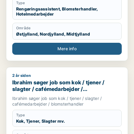
Type
Rengøringsassistent, Blomsterhandler,
Hotelmedarbejder
Område
Østjylland, Nordjylland, Midtjylland
Mere info
2 år siden
Ibrahim søger job som kok / tjener / slagter / cafémedarbejd
Ibrahim søger job som kok / tjener /
slagter / cafémedarbejder /
blomsterhandler
Ibrahim søger job som kok / tjener / slagter /
cafémedarbejder / blomsterhandler
Type
Kok, Tjener, Slagter mv.