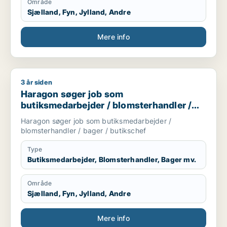
Område
Sjælland, Fyn, Jylland, Andre
Mere info
3 år siden
Haragon søger job som butiksmedarbejder / blomsterhandler
Haragon søger job som
butiksmedarbejder / blomsterhandler /
bager / butikschef
Haragon søger job som butiksmedarbejder /
blomsterhandler / bager / butikschef
Type
Butiksmedarbejder, Blomsterhandler, Bager mv.
Område
Sjælland, Fyn, Jylland, Andre
Mere info