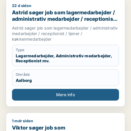
22 d siden
Astrid søger job som lagermedarbejder / administrativ medar
Astrid søger job som lagermedarbejder /
administrativ medarbejder / receptionist /
tjener / køkkenmedarbejder
Astrid søger job som lagermedarbejder / administrativ
medarbejder / receptionist / tjener /
køkkenmedarbejder
Type
Lagermedarbejder, Administrativ medarbejder,
Receptionist mv.
Område
Aalborg
Mere info
1 mdr siden
Viktor søger job som pædagogmedhjælper / receptionist / t
Viktor søger job som