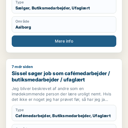
Type
Sælger, Butiksmedarbejder, Ufaglært
Område
Aalborg
Mere info
7 mdr siden
Sissel søger job som cafémedarbejder / butiksmedarbejder /
Sissel søger job som cafémedarbejder /
butiksmedarbejder / ufaglært
Jeg bliver beskrevet af andre som en
imødekommende person der lære uroligt nemt. Hvis
det ikke er noget jeg har prøvet før, så har jeg ja
hatten på og siger det kan jeg helt sikkert lære.
Type
Cafémedarbejder, Butiksmedarbejder, Ufaglært