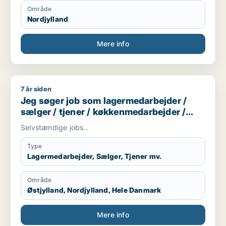
Område
Nordjylland
Mere info
7 år siden
Jeg søger job som lagermedarbejder / sælger / tjener / kø
Jeg søger job som lagermedarbejder /
sælger / tjener / køkkenmedarbejder /
butiksmedarbejder
Selvstændige jobs..
Type
Lagermedarbejder, Sælger, Tjener mv.
Område
Østjylland, Nordjylland, Hele Danmark
Mere info