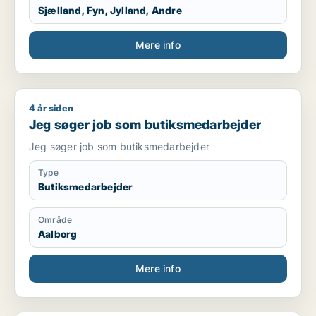
Sjælland, Fyn, Jylland, Andre
Mere info
4 år siden
Jeg søger job som butiksmedarbejder
Jeg søger job som butiksmedarbejder
Jeg søger job som butiksmedarbejder
Type
Butiksmedarbejder
Område
Aalborg
Mere info