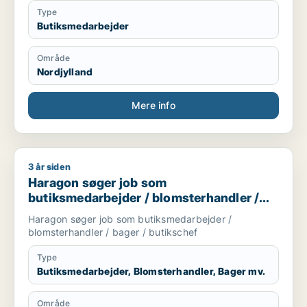
Type
Butiksmedarbejder
Område
Nordjylland
Mere info
3 år siden
Haragon søger job som butiksmedarbejder / blomsterhandler
Haragon søger job som
butiksmedarbejder / blomsterhandler /
bager / butikschef
Haragon søger job som butiksmedarbejder /
blomsterhandler / bager / butikschef
Type
Butiksmedarbejder, Blomsterhandler, Bager mv.
Område