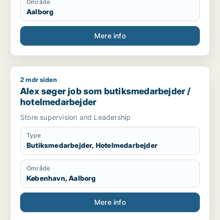
Område
Aalborg
Mere info
2 mdr siden
Alex søger job som butiksmedarbejder / hotelmedarbejder
Alex søger job som butiksmedarbejder /
hotelmedarbejder
Store supervision and Leadership
Type
Butiksmedarbejder, Hotelmedarbejder
Område
København, Aalborg
Mere info