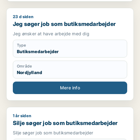
23 d siden
Jeg søger job som butiksmedarbejder
Jeg søger job som butiksmedarbejder
Jeg ønsker at have arbejde med dig
Type
Butiksmedarbejder
Område
Nordjylland
Mere info
1 år siden
Silje søger job som butiksmedarbejder
Silje søger job som butiksmedarbejder
Silje søger job som butiksmedarbejder