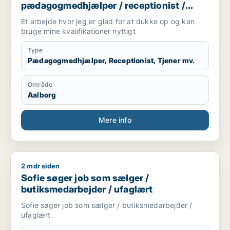
pædagogmedhjælper / receptionist /
tjener / køkkenmedarbejder /
Et arbejde hvor jeg er glad for at dukke op og kan
cafémedarbejder
bruge mine kvalifikationer nyttigt
Type
Pædagogmedhjælper, Receptionist, Tjener mv.
Område
Aalborg
Mere info
2 mdr siden
Sofie søger job som sælger / butiksmedarbejder / ufaglært
Sofie søger job som sælger /
butiksmedarbejder / ufaglært
Sofie søger job som sælger / butiksmedarbejder /
ufaglært