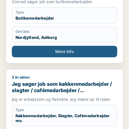
Conrad søger job som butiksmedarbejder
• Jeg er venlig, positiv og vant til at arbejde hårdt.
Type
Butiksmedarbejder
Område
Nordjylland, Aalborg
Mere info
3 år siden
Jeg søger job som køkkenmedarbejder / slagter / cafémedar
Jeg søger job som køkkenmedarbejder /
slagter / cafémedarbejder /
butiksmedarbejder / hotelmedarbejder
jeg er arbejdsom og fleksible. jeg møde op til tiden.
Type
Køkkenmedarbejder, Slagter, Cafémedarbejder
mv.