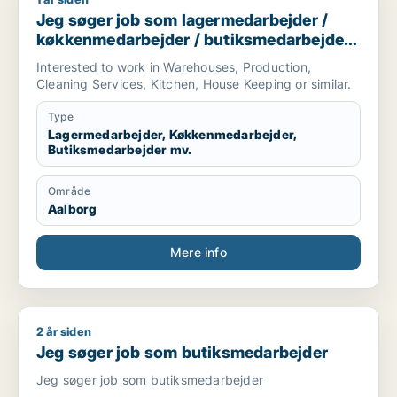
Jeg søger job som lagermedarbejder / køkkenmedarbejder /
Jeg søger job som lagermedarbejder /
køkkenmedarbejder / butiksmedarbejder /
ufaglært / hotelmedarbejder
Interested to work in Warehouses, Production,
Cleaning Services, Kitchen, House Keeping or similar.
Type
Lagermedarbejder, Køkkenmedarbejder,
Butiksmedarbejder mv.
Område
Aalborg
Mere info
2 år siden
Jeg søger job som butiksmedarbejder
Jeg søger job som butiksmedarbejder
Jeg søger job som butiksmedarbejder