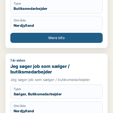
Type
Butiksmedarbejder
Område
Nordjylland
Mere info
1 år siden
Jeg søger job som sælger / butiksmedarbejder
Jeg søger job som sælger /
butiksmedarbejder
Jeg søger job som sælger / butiksmedarbejder
Type
Sælger, Butiksmedarbejder
Område
Nordjylland