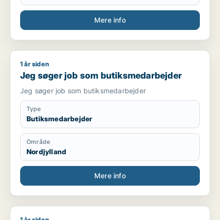
Mere info
1 år siden
Jeg søger job som butiksmedarbejder
Jeg søger job som butiksmedarbejder
Jeg søger job som butiksmedarbejder
Type
Butiksmedarbejder
Område
Nordjylland
Mere info
1 år siden