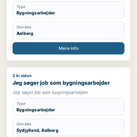
Type
Bygningsarbejder
Område
Aalborg
Mere info
2 år siden
Jeg søger job som bygningsarbejder
Jeg søger job som bygningsarbejder
Jeg søger job som bygningsarbejder
Type
Bygningsarbejder
Område
Sydjylland, Aalborg