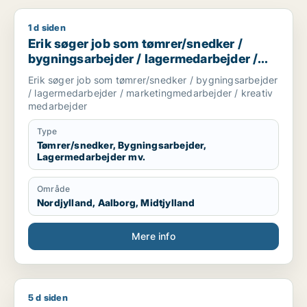
1 d siden
Erik søger job som tømrer/snedker / bygningsarbejder / la
Erik søger job som tømrer/snedker /
bygningsarbejder / lagermedarbejder /
marketingmedarbejder / kreativ
Erik søger job som tømrer/snedker / bygningsarbejder
medarbejder
/ lagermedarbejder / marketingmedarbejder / kreativ
medarbejder
Type
Tømrer/snedker, Bygningsarbejder,
Lagermedarbejder mv.
Område
Nordjylland, Aalborg, Midtjylland
Mere info
5 d siden
Gabor søger job som bygningsarbejder / lagermedarbejder / d