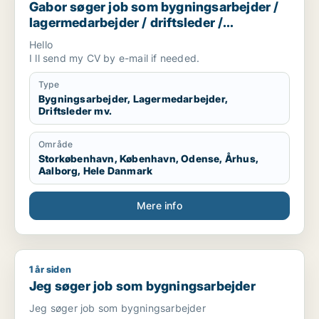
Gabor søger job som bygningsarbejder /
lagermedarbejder / driftsleder /
ungarbejder / ufaglært
Hello
I ll send my CV by e-mail if needed.
Type
Bygningsarbejder, Lagermedarbejder,
Driftsleder mv.
Område
Storkøbenhavn, København, Odense, Århus,
Aalborg, Hele Danmark
Mere info
1 år siden
Jeg søger job som bygningsarbejder
Jeg søger job som bygningsarbejder
Jeg søger job som bygningsarbejder