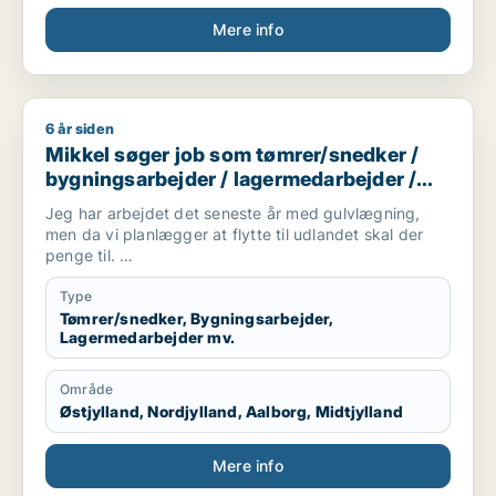
Mere info
6 år siden
Mikkel søger job som tømrer/snedker / bygningsarbejder / la
Mikkel søger job som tømrer/snedker /
bygningsarbejder / lagermedarbejder /
fritids medarbejder / ufaglært
Jeg har arbejdet det seneste år med gulvlægning,
men da vi planlægger at flytte til udlandet skal der
penge til.
Derfor søger jeg deltid/fuldtid indtil det hele er på
Type
plads.
Tømrer/snedker, Bygningsarbejder,
Lagermedarbejder mv.
Område
Østjylland, Nordjylland, Aalborg, Midtjylland
Mere info