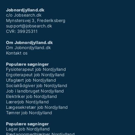
kontrakter, analyse af ophavsretsregistreringer og
håndhævelsesstrategier.
Jobnordjylland.dk
c/o Jobsearch.dk
Mynstersvej 3, Frederiksberg
support@jobsearch.dk
CVR: 39925311
Om Jobnordjylland.dk
Om Jobnordjylland.dk
Kontakt os
Populære søgninger
Fysioterapeut job Nordjylland
Ergoterapeut job Nordjylland
Ufaglært job Nordjylland
Socialrådgiver job Nordjylland
Job i landbruget Nordjylland
Elektriker job Nordjylland
Lærerjob Nordjylland
Lægesekretær job Nordjylland
Tømrer job Nordjylland
Populære søgninger
Lager job Nordjylland
Pædagogmedhjælper Nordjylland