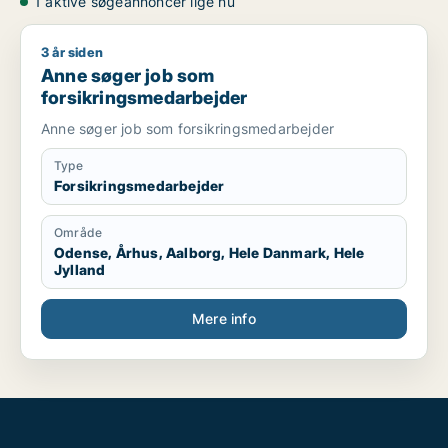
1 aktive søgeannoncer lige nu
3 år siden
Anne søger job som forsikringsmedarbejder
Anne søger job som
forsikringsmedarbejder
Anne søger job som forsikringsmedarbejder
Type
Forsikringsmedarbejder
Område
Odense, Århus, Aalborg, Hele Danmark, Hele
Jylland
Mere info