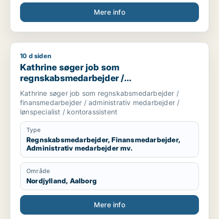
Mere info
10 d siden
Kathrine søger job som regnskabsmedarbejder / finansmedarbe
Kathrine søger job som
regnskabsmedarbejder /
finansmedarbejder / administrativ
Kathrine søger job som regnskabsmedarbejder /
medarbejder / lønspecialist /
finansmedarbejder / administrativ medarbejder /
kontorassistent
lønspecialist / kontorassistent
Type
Regnskabsmedarbejder, Finansmedarbejder,
Administrativ medarbejder mv.
Område
Nordjylland, Aalborg
Mere info