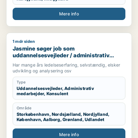
Mere info
1 mdr siden
Jasmine søger job som uddannelsesvejleder / administrativ 
Jasmine søger job som
uddannelsesvejleder / administrativ
medarbejder / konsulent
Har mange års ledelseserfaring, selvstændig, elsker
udvikling og analysering osv
Type
Uddannelsesvejleder, Administrativ
medarbejder, Konsulent
Område
Storkøbenhavn, Nordsjælland, Nordjylland,
København, Aalborg, Grønland, Udlandet
Mere info