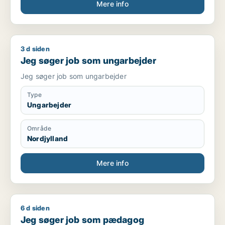
Mere info
3 d siden
Jeg søger job som ungarbejder
Jeg søger job som ungarbejder
Jeg søger job som ungarbejder
Type
Ungarbejder
Område
Nordjylland
Mere info
6 d siden
Jeg søger job som pædagog
Jeg søger job som pædagog