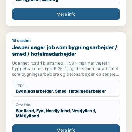
Mere info
16 d siden
Jesper søger job som bygningsarbejder / smed / hotelmeda
Jesper søger job som bygningsarbejder /
smed / hotelmedarbejder
Udannet rustfri klejnsmed I 1994 men har været i
byggebranchen i godt 25 år og de senere år arbejdet
som bygningsarbejdere og betonarbejder de senere
år som kranfører som jeg er pt.
Type
Bygningsarbejder, Smed, Hotelmedarbejder
Område
Sjælland, Fyn, Nordjylland, Vestjylland,
Midtjylland
Mere info