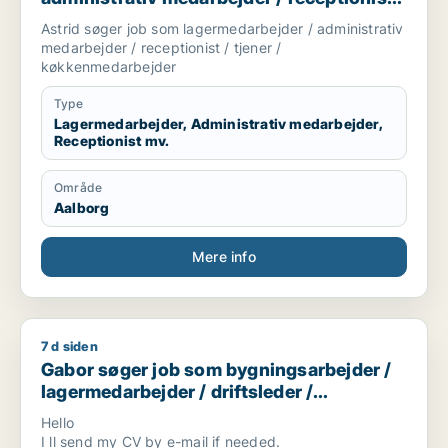
tjener / køkkenmedarbejder
Astrid søger job som lagermedarbejder / administrativ
medarbejder / receptionist / tjener /
køkkenmedarbejder
Type
Lagermedarbejder, Administrativ medarbejder,
Receptionist mv.
Område
Aalborg
Mere info
7 d siden
Gabor søger job som bygningsarbejder / lagermedarbejder / d
Gabor søger job som bygningsarbejder /
lagermedarbejder / driftsleder /
ungarbejder / ufaglært
Hello
I ll send my CV by e-mail if needed.