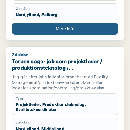
Område
Nordjylland, Aalborg
Mere info
7 d siden
Torben søger job som projektleder / produktionsteknolog / k
Torben søger job som projektleder /
produktionsteknolog /
kvalitetskoordinator
Jeg går efter jobs indenfor brancher med Facility
Management/produktion-værksted. Med roller
indenfor koordination/controlling/projektledelse.
Type
Projektleder, Produktionsteknolog,
Kvalitetskoordinator
Område
Nordjylland, Midtjylland