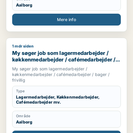
Aalborg
Mere info
1 mdr siden
My søger job som lagermedarbejder / køkkenmedarbejder / ca
My søger job som lagermedarbejder /
køkkenmedarbejder / cafémedarbejder /
bager / frivillig
My søger job som lagermedarbejder /
køkkenmedarbejder / cafémedarbejder / bager /
frivillig
Type
Lagermedarbejder, Køkkenmedarbejder,
Cafémedarbejder mv.
Område
Aalborg