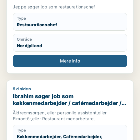
Jeppe søger job som restaurationschef
Type
Restaurationschef
Område
Nordjylland
Mere info
9 d siden
Ibrahim søger job som køkkenmedarbejder / cafémedarbejde
Ibrahim søger job som
køkkenmedarbejder / cafémedarbejder /
hotelmedarbejder
Äldreomsorgen, eller personlig assistent,eller
Elmontör,eller Restaurant medarbetare,
Type
Køkkenmedarbejder, Cafémedarbejder,