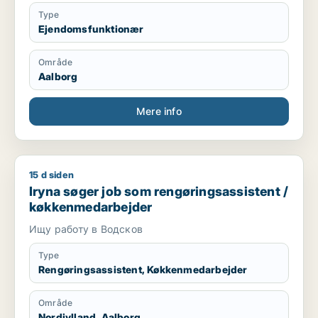
Type
Ejendomsfunktionær
Område
Aalborg
Mere info
15 d siden
Iryna søger job som rengøringsassistent / køkkenmedarbejd
Iryna søger job som rengøringsassistent /
køkkenmedarbejder
Ищу работу в Водсков
Type
Rengøringsassistent, Køkkenmedarbejder
Område
Nordjylland, Aalborg