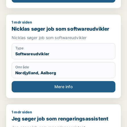
1 mdr siden
Nicklas søger job som softwareudvikler
Nicklas søger job som softwareudvikler
Nicklas søger job som softwareudvikler
Type
Softwareudvikler
Område
Nordjylland, Aalborg
Mere info
1 mdr siden
Jeg søger job som rengøringsassistent
Jeg søger job som rengøringsassistent