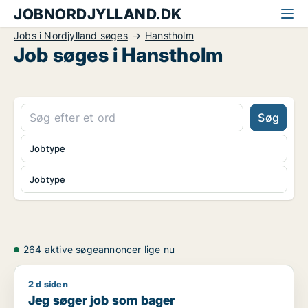
JOBNORDJYLLAND.DK
Jobs i Nordjylland søges
Hanstholm
Job søges i Hanstholm
Søg
Jobtype
Jobtype
264 aktive søgeannoncer lige nu
2 d siden
Jeg søger job som bager
Jeg søger job som bager