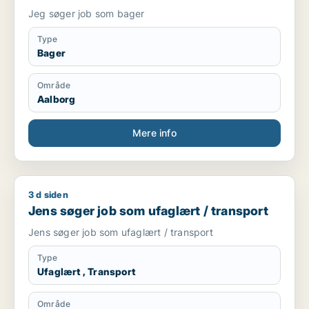
Jeg søger job som bager
Type
Bager
Område
Aalborg
Mere info
3 d siden
Jens søger job som ufaglært / transport
Jens søger job som ufaglært / transport
Jens søger job som ufaglært / transport
Type
Ufaglært , Transport
Område