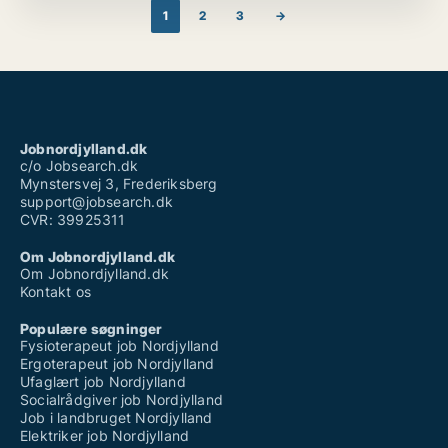
(DSP), sikre overholdelse af retningslinjer,
1
2
3
→
datastrukturer og mediestandarder samt overvåge
store driftsprocesser. Jeg er dygtig til IP-
informationsstyring, herunder gennemgang af
kontrakter, analyse af ophavsretsregistreringer og
håndhævelsesstrategier.
Jobnordjylland.dk
c/o Jobsearch.dk
Mynstersvej 3, Frederiksberg
support@jobsearch.dk
CVR: 39925311
Om Jobnordjylland.dk
Om Jobnordjylland.dk
Kontakt os
Populære søgninger
Fysioterapeut job Nordjylland
Ergoterapeut job Nordjylland
Ufaglært job Nordjylland
Socialrådgiver job Nordjylland
Job i landbruget Nordjylland
Elektriker job Nordjylland