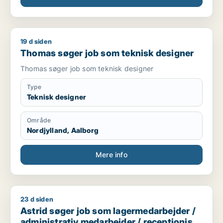
19 d siden
Thomas søger job som teknisk designer
Thomas søger job som teknisk designer
Thomas søger job som teknisk designer
Type
Teknisk designer
Område
Nordjylland, Aalborg
Mere info
23 d siden
Astrid søger job som lagermedarbejder / administrativ medar
Astrid søger job som lagermedarbejder /
administrativ medarbejder / receptionist /