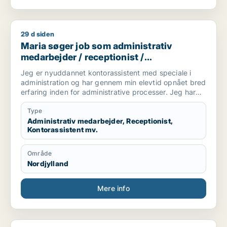
29 d siden
Maria søger job som administrativ medarbejder / receptionis
Maria søger job som administrativ
medarbejder / receptionist /
kontorassistent / hr-medarbejder
Jeg er nyuddannet kontorassistent med speciale i
administration og har gennem min elevtid opnået bred
erfaring inden for administrative processer. Jeg har
arbejdet med blandt andet fakturering,
vareoprettelse, stamdata, ERP-systemet Navision,
Type
ordrebehandling og kundeservice.
Administrativ medarbejder, Receptionist,
Kontorassistent mv.
Jeg trives bedst med strukturerede opgaver, klare
processer og kvalitetssikring. Jeg arbejder grundigt
Område
og systematisk og søger en administrativ stilling, hvor
Nordjylland
jeg kan bruge mine kompetencer inden for
koordinering, systemarbejde og daglige
administrative opgaver.
Mere info