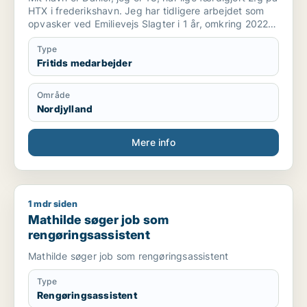
HTX i frederikshavn. Jeg har tidligere arbejdet som
opvasker ved Emilievejs Slagter i 1 år, omkring 2022
til 2023. Før det arbejdede jeg som reklame og avis
omdeler.
Type
Fritids medarbejder
Område
Nordjylland
Mere info
1 mdr siden
Mathilde søger job som rengøringsassistent
Mathilde søger job som
rengøringsassistent
Mathilde søger job som rengøringsassistent
Type
Rengøringsassistent