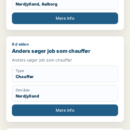
Nordjylland, Aalborg
Mere info
8 d siden
Anders søger job som chauffør
Anders søger job som chauffør
Anders søger job som chauffør
Type
Chauffør
Område
Nordjylland
Mere info