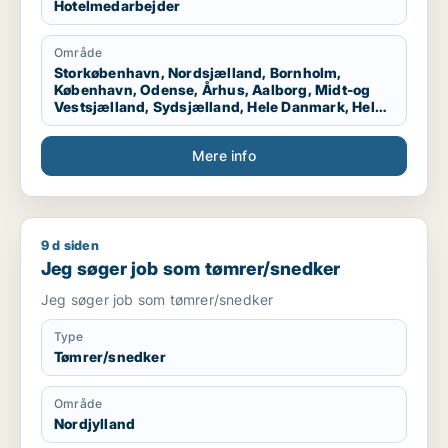
Hotelmedarbejder
Område
Storkøbenhavn, Nordsjælland, Bornholm,
København, Odense, Århus, Aalborg, Midt-og
Vestsjælland, Sydsjælland, Hele Danmark, Hele
Sjælland, Hele Jylland, Vestjylland
Mere info
9 d siden
Jeg søger job som tømrer/snedker
Jeg søger job som tømrer/snedker
Jeg søger job som tømrer/snedker
Type
Tømrer/snedker
Område
Nordjylland