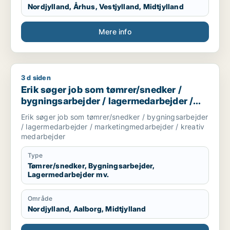
Nordjylland, Århus, Vestjylland, Midtjylland
Mere info
3 d siden
Erik søger job som tømrer/snedker / bygningsarbejder / la
Erik søger job som tømrer/snedker /
bygningsarbejder / lagermedarbejder /
marketingmedarbejder / kreativ
Erik søger job som tømrer/snedker / bygningsarbejder
medarbejder
/ lagermedarbejder / marketingmedarbejder / kreativ
medarbejder
Type
Tømrer/snedker, Bygningsarbejder,
Lagermedarbejder mv.
Område
Nordjylland, Aalborg, Midtjylland