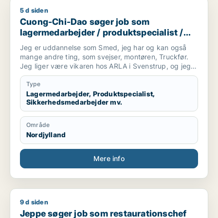
5 d siden
Cuong-Chi-Dao søger job som lagermedarbejder / produktspe
Cuong-Chi-Dao søger job som
lagermedarbejder / produktspecialist /
sikkerhedsmedarbejder / smed /
Jeg er uddannelse som Smed, jeg har og kan også
logistikmedarbejder
mange andre ting, som svejser, montøren, Truckfør.
Jeg liger være vikaren hos ARLA i Svenstrup, og jeg
kan beviser at jeg er gode medarbejder......
Type
Lagermedarbejder, Produktspecialist,
Sikkerhedsmedarbejder mv.
Område
Nordjylland
Mere info
9 d siden
Jeppe søger job som restaurationschef
Jeppe søger job som restaurationschef