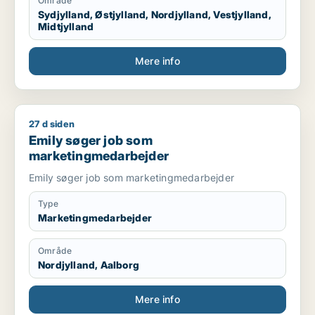
Område
Sydjylland, Østjylland, Nordjylland, Vestjylland,
Midtjylland
Mere info
27 d siden
Emily søger job som marketingmedarbejder
Emily søger job som
marketingmedarbejder
Emily søger job som marketingmedarbejder
Type
Marketingmedarbejder
Område
Nordjylland, Aalborg
Mere info