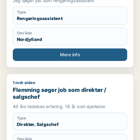
Jeg søger job som rengøringsassistent
Type
Rengøringsassistent
Område
Nordjylland
Mere info
1 mdr siden
Flemming søger job som direktør / salgschef
Flemming søger job som direktør /
salgschef
40 års ledelses erfaring. 18 år som ejerleder.
Type
Direktør, Salgschef
Område