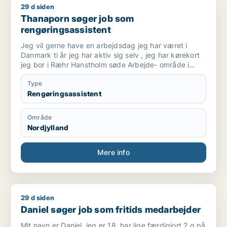
29 d siden
Thanaporn søger job som rengøringsassistent
Thanaporn søger job som
rengøringsassistent
Jeg vil gerne have en arbejdsdag jeg har været i
Danmark ti år jeg har aktiv sig selv , jeg har kørekort
jeg bor i Ræhr Hanstholm søde Arbejde- område i
Thisted har du nogle til mig med venlig hilsen
Thanaporn
Type
Rengøringsassistent
Område
Nordjylland
Mere info
29 d siden
Daniel søger job som fritids medarbejder
Daniel søger job som fritids medarbejder
Mit navn er Daniel, jeg er 18, har lige færdigjort 2.g på