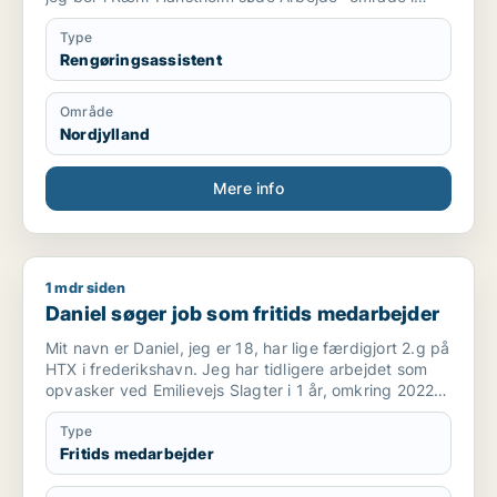
Thisted har du nogle til mig med venlig hilsen
Thanaporn
Type
Rengøringsassistent
Område
Nordjylland
Mere info
1 mdr siden
Daniel søger job som fritids medarbejder
Daniel søger job som fritids medarbejder
Mit navn er Daniel, jeg er 18, har lige færdigjort 2.g på
HTX i frederikshavn. Jeg har tidligere arbejdet som
opvasker ved Emilievejs Slagter i 1 år, omkring 2022
til 2023. Før det arbejdede jeg som reklame og avis
omdeler.
Type
Fritids medarbejder