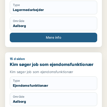
Type
Lagermedarbejder
Område
Aalborg
Mere info
15 d siden
Kim søger job som ejendomsfunktionær
Kim søger job som ejendomsfunktionær
Kim søger job som ejendomsfunktionær
Type
Ejendomsfunktionær
Område
Aalborg