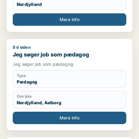
Nordjylland
Mere info
8 d siden
Jeg søger job som pædagog
Jeg søger job som pædagog
Jeg søger job som pædagog
Type
Pædagog
Område
Nordjylland, Aalborg
Mere info