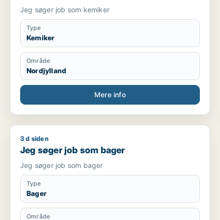
Jeg søger job som kemiker
Type
Kemiker
Område
Nordjylland
Mere info
3 d siden
Jeg søger job som bager
Jeg søger job som bager
Jeg søger job som bager
Type
Bager
Område