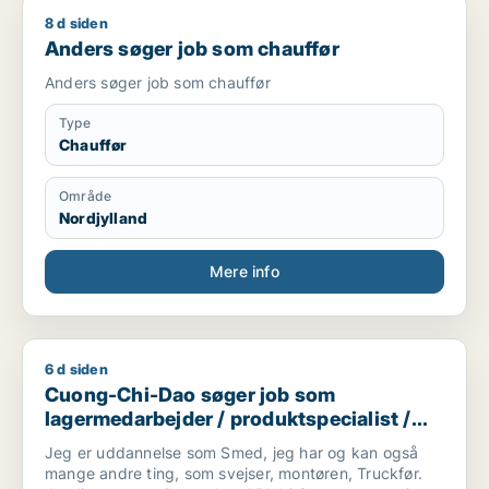
8 d siden
Anders søger job som chauffør
Anders søger job som chauffør
Anders søger job som chauffør
Type
Chauffør
Område
Nordjylland
Mere info
6 d siden
Cuong-Chi-Dao søger job som lagermedarbejder / produktspe
Cuong-Chi-Dao søger job som
lagermedarbejder / produktspecialist /
sikkerhedsmedarbejder / smed /
Jeg er uddannelse som Smed, jeg har og kan også
logistikmedarbejder
mange andre ting, som svejser, montøren, Truckfør.