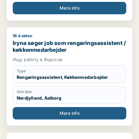
Mere info
16 d siden
Iryna søger job som rengøringsassistent / køkkenmedarbejd
Iryna søger job som rengøringsassistent /
køkkenmedarbejder
Ищу работу в Водсков
Type
Rengøringsassistent, Køkkenmedarbejder
Område
Nordjylland, Aalborg
Mere info