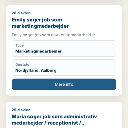
28 d siden
Emily søger job som marketingmedarbejder
Emily søger job som
marketingmedarbejder
Emily søger job som marketingmedarbejder
Type
Marketingmedarbejder
Område
Nordjylland, Aalborg
Mere info
29 d siden
Maria søger job som administrativ medarbejder / receptionis
Maria søger job som administrativ
medarbejder / receptionist /