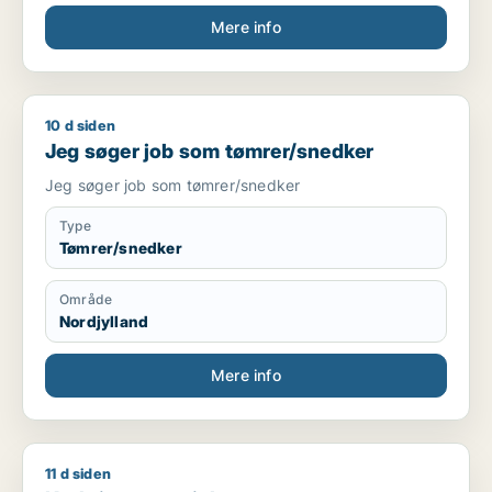
Mere info
10 d siden
Jeg søger job som tømrer/snedker
Jeg søger job som tømrer/snedker
Jeg søger job som tømrer/snedker
Type
Tømrer/snedker
Område
Nordjylland
Mere info
11 d siden
Kathrine søger job som regnskabsmedarbejder / finansmedarbe