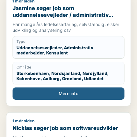
1 mdr siden
Jasmine søger job som uddannelsesvejleder / administrativ 
Jasmine søger job som
uddannelsesvejleder / administrativ
medarbejder / konsulent
Har mange års ledelseserfaring, selvstændig, elsker
udvikling og analysering osv
Type
Uddannelsesvejleder, Administrativ
medarbejder, Konsulent
Område
Storkøbenhavn, Nordsjælland, Nordjylland,
København, Aalborg, Grønland, Udlandet
Mere info
1 mdr siden
Nicklas søger job som softwareudvikler
Nicklas søger job som softwareudvikler