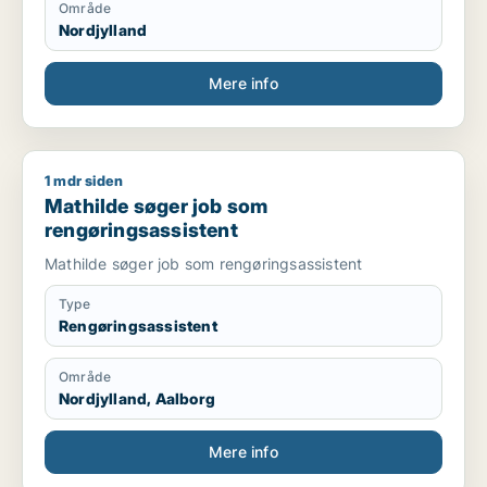
Område
Nordjylland
Mere info
1 mdr siden
Mathilde søger job som rengøringsassistent
Mathilde søger job som
rengøringsassistent
Mathilde søger job som rengøringsassistent
Type
Rengøringsassistent
Område
Nordjylland, Aalborg
Mere info