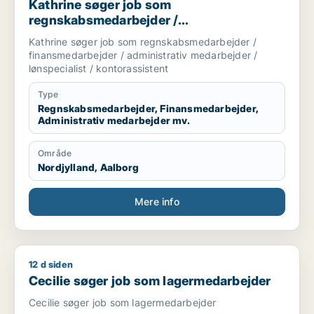
Kathrine søger job som
regnskabsmedarbejder /
finansmedarbejder / administrativ
Kathrine søger job som regnskabsmedarbejder /
medarbejder / lønspecialist /
finansmedarbejder / administrativ medarbejder /
kontorassistent
lønspecialist / kontorassistent
Type
Regnskabsmedarbejder, Finansmedarbejder,
Administrativ medarbejder mv.
Område
Nordjylland, Aalborg
Mere info
12 d siden
Cecilie søger job som lagermedarbejder
Cecilie søger job som lagermedarbejder
Cecilie søger job som lagermedarbejder