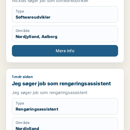
Nicklas søger job som softwareudvikler
Type
Softwareudvikler
Område
Nordjylland, Aalborg
Mere info
1 mdr siden
Jeg søger job som rengøringsassistent
Jeg søger job som rengøringsassistent
Jeg søger job som rengøringsassistent
Type
Rengøringsassistent
Område
Nordjylland