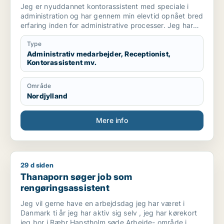
kontorassistent / hr-medarbejder
Jeg er nyuddannet kontorassistent med speciale i
administration og har gennem min elevtid opnået bred
erfaring inden for administrative processer. Jeg har
arbejdet med blandt andet fakturering,
vareoprettelse, stamdata, ERP-systemet Navision,
Type
ordrebehandling og kundeservice.
Administrativ medarbejder, Receptionist,
Kontorassistent mv.
Jeg trives bedst med strukturerede opgaver, klare
processer og kvalitetssikring. Jeg arbejder grundigt
Område
og systematisk og søger en administrativ stilling, hvor
Nordjylland
jeg kan bruge mine kompetencer inden for
koordinering, systemarbejde og daglige
administrative opgaver.
Mere info
29 d siden
Thanaporn søger job som rengøringsassistent
Thanaporn søger job som
rengøringsassistent
Jeg vil gerne have en arbejdsdag jeg har været i
Danmark ti år jeg har aktiv sig selv , jeg har kørekort
jeg bor i Ræhr Hanstholm søde Arbejde- område i