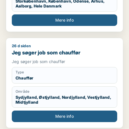
Storkøbenhavn, København, Odense, Århus,
Aalborg, Hele Danmark
Mere info
26 d siden
Jeg søger job som chauffør
Jeg søger job som chauffør
Jeg søger job som chauffør
Type
Chauffør
Område
Sydjylland, Østjylland, Nordjylland, Vestjylland,
Midtjylland
Mere info