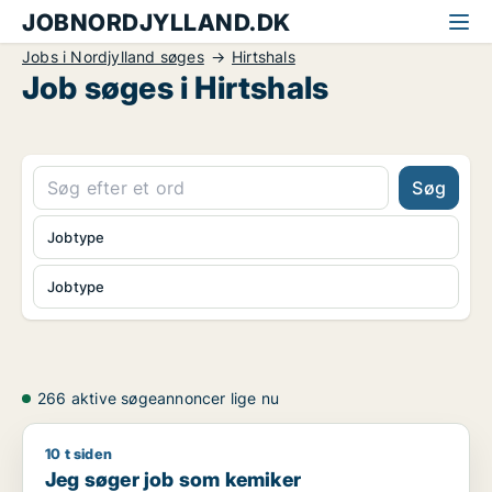
JOBNORDJYLLAND.DK
Jobs i Nordjylland søges
Hirtshals
Job søges i Hirtshals
Søg
Jobtype
Jobtype
266 aktive søgeannoncer lige nu
10 t siden
Jeg søger job som kemiker
Jeg søger job som kemiker