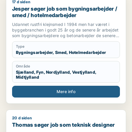
17 d siden
Jesper søger job som bygningsarbejder / smed / hotelmeda
Jesper søger job som bygningsarbejder /
smed / hotelmedarbejder
Udannet rustfri klejnsmed I 1994 men har været i
byggebranchen i godt 25 år og de senere år arbejdet
som bygningsarbejdere og betonarbejder de senere
år som kranfører som jeg er pt.
Type
Bygningsarbejder, Smed, Hotelmedarbejder
Område
Sjælland, Fyn, Nordjylland, Vestjylland,
Midtjylland
Mere info
20 d siden
Thomas søger job som teknisk designer
Thomas søger job som teknisk designer