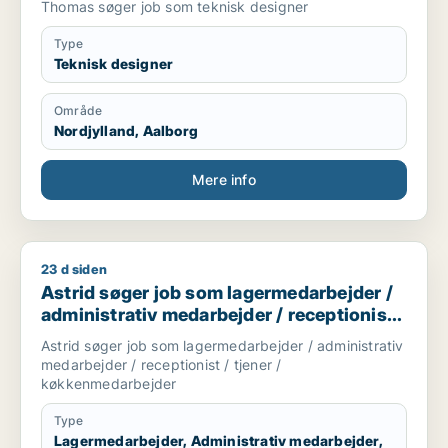
Thomas søger job som teknisk designer
Type
Teknisk designer
Område
Nordjylland, Aalborg
Mere info
23 d siden
Astrid søger job som lagermedarbejder / administrativ medar
Astrid søger job som lagermedarbejder /
administrativ medarbejder / receptionist /
tjener / køkkenmedarbejder
Astrid søger job som lagermedarbejder / administrativ
medarbejder / receptionist / tjener /
køkkenmedarbejder
Type
Lagermedarbejder, Administrativ medarbejder,