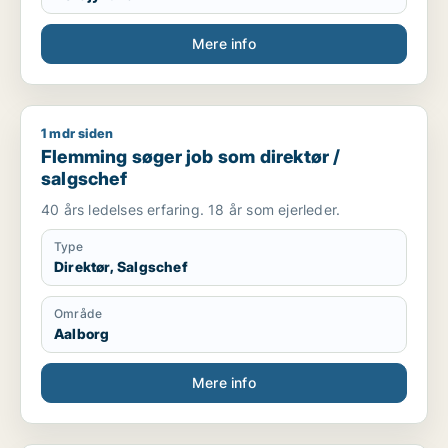
Mere info
1 mdr siden
Flemming søger job som direktør / salgschef
Flemming søger job som direktør /
salgschef
40 års ledelses erfaring. 18 år som ejerleder.
Type
Direktør, Salgschef
Område
Aalborg
Mere info