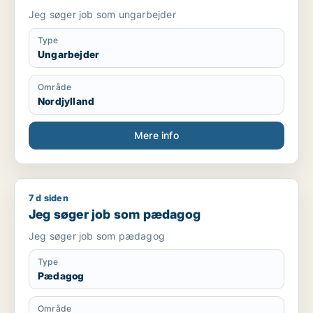
Jeg søger job som ungarbejder
Type
Ungarbejder
Område
Nordjylland
Mere info
7 d siden
Jeg søger job som pædagog
Jeg søger job som pædagog
Jeg søger job som pædagog
Type
Pædagog
Område