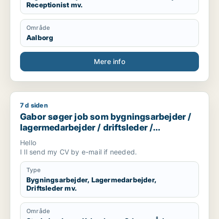
Receptionist mv.
Område
Aalborg
Mere info
7 d siden
Gabor søger job som bygningsarbejder / lagermedarbejder / d
Gabor søger job som bygningsarbejder /
lagermedarbejder / driftsleder /
ungarbejder / ufaglært
Hello
I ll send my CV by e-mail if needed.
Type
Bygningsarbejder, Lagermedarbejder,
Driftsleder mv.
Område