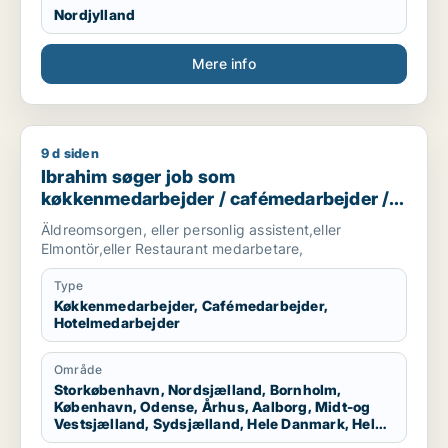
Nordjylland
Mere info
9 d siden
Ibrahim søger job som køkkenmedarbejder / cafémedarbejde
Ibrahim søger job som
køkkenmedarbejder / cafémedarbejder /
hotelmedarbejder
Äldreomsorgen, eller personlig assistent,eller
Elmontör,eller Restaurant medarbetare,
Type
Køkkenmedarbejder, Cafémedarbejder,
Hotelmedarbejder
Område
Storkøbenhavn, Nordsjælland, Bornholm,
København, Odense, Århus, Aalborg, Midt-og
Vestsjælland, Sydsjælland, Hele Danmark, Hele
Sjælland, Hele Jylland, Vestjylland