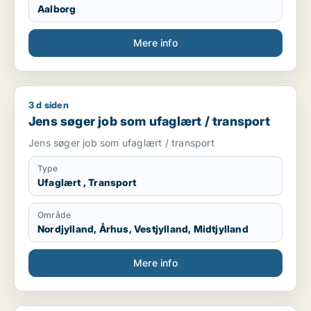
Aalborg
Mere info
3 d siden
Jens søger job som ufaglært / transport
Jens søger job som ufaglært / transport
Jens søger job som ufaglært / transport
Type
Ufaglært , Transport
Område
Nordjylland, Århus, Vestjylland, Midtjylland
Mere info