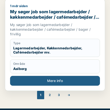
1 mdr siden
My søger job som lagermedarbejder / køkkenmedarbejder / ca
My søger job som lagermedarbejder /
køkkenmedarbejder / cafémedarbejder /
bager / frivillig
My søger job som lagermedarbejder /
køkkenmedarbejder / cafémedarbejder / bager /
frivillig
Type
Lagermedarbejder, Køkkenmedarbejder,
Cafémedarbejder mv.
Område
Aalborg
Mere info
1
2
3
→