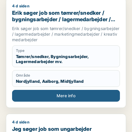
4 d siden
Erik søger job som tømrer/snedker / bygningsarbejder / la
Erik søger job som tømrer/snedker /
bygningsarbejder / lagermedarbejder /
marketingmedarbejder / kreativ
Erik søger job som tømrer/snedker / bygningsarbejder
medarbejder
/ lagermedarbejder / marketingmedarbejder / kreativ
medarbejder
Type
Tømrer/snedker, Bygningsarbejder,
Lagermedarbejder mv.
Område
Nordjylland, Aalborg, Midtjylland
Mere info
4 d siden
Jeg søger job som ungarbejder
Jeg søger job som ungarbejder