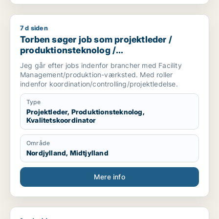
7 d siden
Torben søger job som projektleder / produktionsteknolog / k
Torben søger job som projektleder /
produktionsteknolog /
kvalitetskoordinator
Jeg går efter jobs indenfor brancher med Facility
Management/produktion-værksted. Med roller
indenfor koordination/controlling/projektledelse.
Type
Projektleder, Produktionsteknolog,
Kvalitetskoordinator
Område
Nordjylland, Midtjylland
Mere info