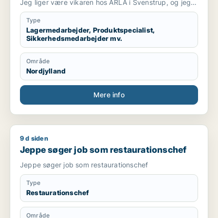
Jeg liger være vikaren hos ARLA i Svenstrup, og jeg
kan beviser at jeg er gode medarbejder......
Type
Lagermedarbejder, Produktspecialist,
Sikkerhedsmedarbejder mv.
Område
Nordjylland
Mere info
9 d siden
Jeppe søger job som restaurationschef
Jeppe søger job som restaurationschef
Jeppe søger job som restaurationschef
Type
Restaurationschef
Område