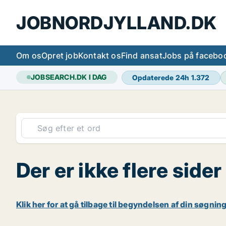
JOBNORDJYLLAND.DK
Om os
Opret job
Kontakt os
Find ansat
Jobs på facebo
JOBSEARCH.DK I DAG
Opdaterede 24h
1.372
Der er ikke flere sider
Klik her for at gå tilbage til begyndelsen af din søgning