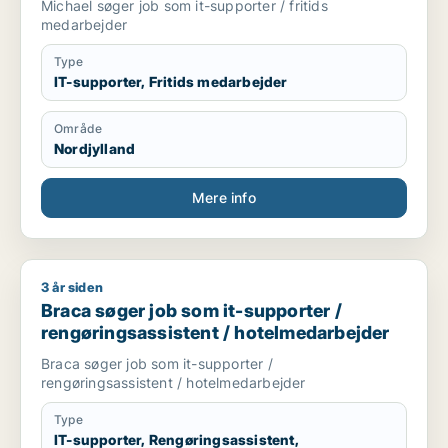
Michael søger job som it-supporter / fritids
medarbejder
Type
IT-supporter, Fritids medarbejder
Område
Nordjylland
Mere info
3 år siden
Braca søger job som it-supporter / rengøringsassistent / ho
Braca søger job som it-supporter /
rengøringsassistent / hotelmedarbejder
Braca søger job som it-supporter /
rengøringsassistent / hotelmedarbejder
Type
IT-supporter, Rengøringsassistent,