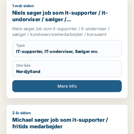
1 mdr siden
Niels søger job som it-supporter / it-underviser / sælger / 
Niels søger job som it-supporter / it-
underviser / sælger /
kundeservicemedarbejder / konsulent
Niels søger job som it-supporter / it-underviser /
sælger / kundeservicemedarbejder / konsulent
Type
IT-supporter, IT-underviser, Sælger mv.
Område
Nordjylland
Mere info
2 år siden
Michael søger job som it-supporter / fritids medarbejder
Michael søger job som it-supporter /
fritids medarbejder