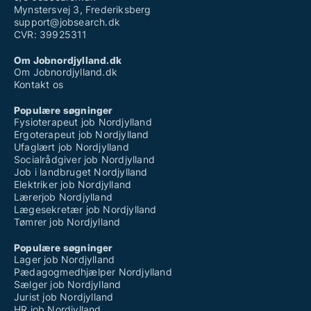
Mynstersvej 3, Frederiksberg
support@jobsearch.dk
CVR: 39925311
Om Jobnordjylland.dk
Om Jobnordjylland.dk
Kontakt os
Populære søgninger
Fysioterapeut job Nordjylland
Ergoterapeut job Nordjylland
Ufaglært job Nordjylland
Socialrådgiver job Nordjylland
Job i landbruget Nordjylland
Elektriker job Nordjylland
Lærerjob Nordjylland
Lægesekretær job Nordjylland
Tømrer job Nordjylland
Populære søgninger
Lager job Nordjylland
Pædagogmedhjælper Nordjylland
Sælger job Nordjylland
Jurist job Nordjylland
HR job Nordjylland