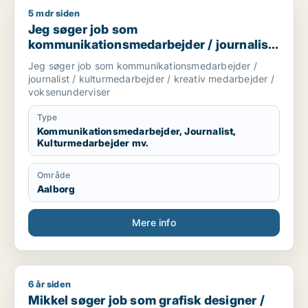
5 mdr siden
Jeg søger job som kommunikationsmedarbejder / journalist /
Jeg søger job som
kommunikationsmedarbejder / journalist
/ kulturmedarbejder / kreativ medarbejder
Jeg søger job som kommunikationsmedarbejder /
/ voksenunderviser
journalist / kulturmedarbejder / kreativ medarbejder /
voksenunderviser
Type
Kommunikationsmedarbejder, Journalist,
Kulturmedarbejder mv.
Område
Aalborg
Mere info
6 år siden
Mikkel søger job som grafisk designer / kommunikationsmeda
Mikkel søger job som grafisk designer /