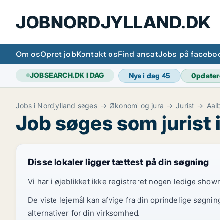
JOBNORDJYLLAND.DK
Om os
Opret job
Kontakt os
Find ansat
Jobs på facebo
JOBSEARCH.DK I DAG
Nye i dag
45
Opdater
Jobs i Nordjylland søges
Økonomi og jura
Jurist
Aal
Job søges som jurist 
Disse lokaler ligger tættest på din søgning
Vi har i øjeblikket ikke registreret nogen ledige show
De viste lejemål kan afvige fra din oprindelige søgnin
alternativer for din virksomhed.