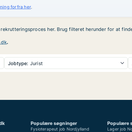
ning forfra her
.
n rekrutteringsproces her. Brug filteret herunder for at fin
.dk
.
Jobtype:
Jurist
dk
Populære søgninger
Populære 
Fysioterapeut job Nordjylland
Lager job No