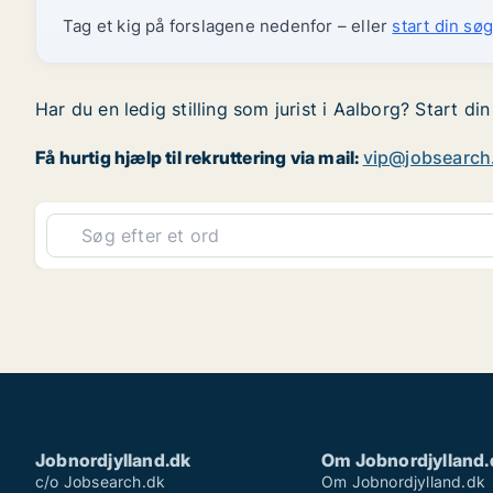
Tag et kig på forslagene nedenfor – eller
start din søg
Har du en ledig stilling som jurist i Aalborg? Start di
Få hurtig hjælp til rekruttering via mail:
vip@jobsearch
Jobnordjylland.dk
Om Jobnordjylland.
c/o Jobsearch.dk
Om Jobnordjylland.dk