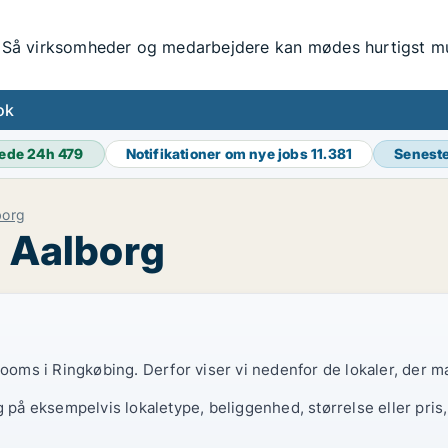
Så virksomheder og medarbejdere kan mødes hurtigst mul
ok
ede 24h
479
Notifikationer om nye jobs
11.381
Senest
borg
i Aalborg
rooms i Ringkøbing. Derfor viser vi nedenfor de lokaler, der m
g på eksempelvis lokaletype, beliggenhed, størrelse eller pris