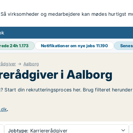
Så virksomheder og medarbejdere kan mødes hurtigst mul
ok
rede 24h
1.173
Notifikationer om nye jobs
11.190
Senes
rådgiver
Aalborg
rerådgiver i Aalborg
g? Start din rekrutteringsproces her. Brug filteret herunde
.dk
.
Jobtype:
Karriererådgiver