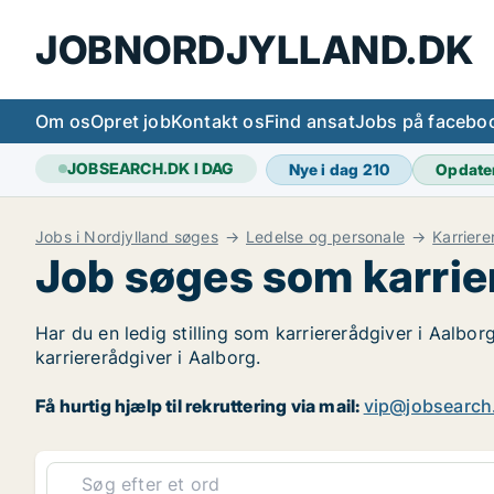
JOBNORDJYLLAND.DK
Om os
Opret job
Kontakt os
Find ansat
Jobs på facebo
JOBSEARCH.DK I DAG
Nye i dag
210
Opdate
Jobs i Nordjylland søges
Ledelse og personale
Karriere
Job søges som karrie
Har du en ledig stilling som karriererådgiver i Aalbor
karriererådgiver i Aalborg.
Få hurtig hjælp til rekruttering via mail:
vip@jobsearch