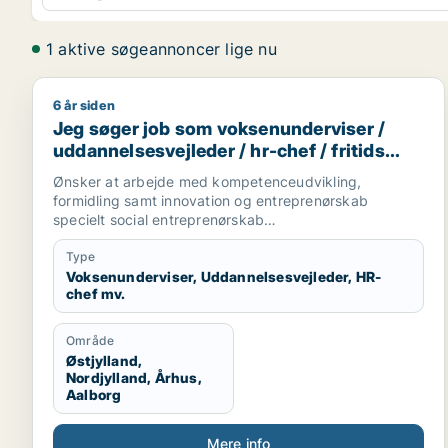
1 aktive søgeannoncer lige nu
6 år siden
Jeg søger job som voksenunderviser / uddannelsesve
Jeg søger job som voksenunderviser /
uddannelsesvejleder / hr-chef / fritids
medarbejder / karriererådgiver
Ønsker at arbejde med kompetenceudvikling,
formidling samt innovation og entreprenørskab
specielt social entreprenørskab
Desuden undervisning på voksensuddannelser
Type
Voksenunderviser, Uddannelsesvejleder, HR-
chef mv.
Område
Østjylland,
Nordjylland, Århus,
Aalborg
Mere info