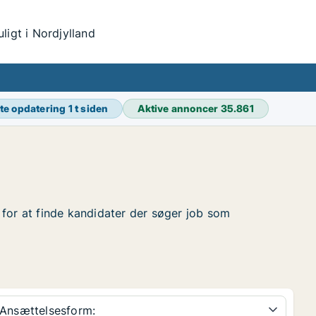
igt i Nordjylland
te opdatering
1 t siden
Aktive annoncer
35.861
r for at finde kandidater der søger job som
Ansættelsesform: