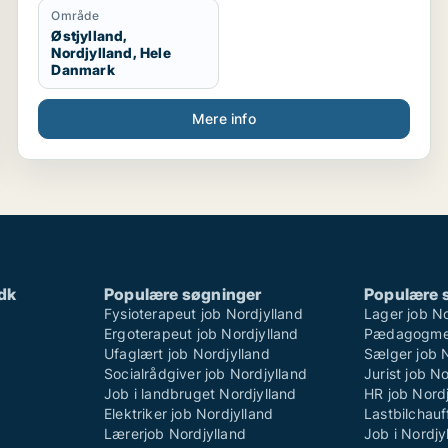
Område
Østjylland,
Nordjylland, Hele
Danmark
Mere info
dk
Populære søgninger
Populære 
Fysioterapeut job Nordjylland
Lager job No
Ergoterapeut job Nordjylland
Pædagogmed
Ufaglært job Nordjylland
Sælger job 
Socialrådgiver job Nordjylland
Jurist job N
Job i landbruget Nordjylland
HR job Nordj
Elektriker job Nordjylland
Lastbilchauf
Lærerjob Nordjylland
Job i Nordjy