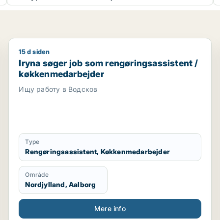
15 d siden
edarbejder / hotelmedarbejder
Iryna søger job som rengøringsassistent / køkkenme
Iryna søger job som rengøringsassistent /
køkkenmedarbejder
Ищу работу в Водсков
Type
Rengøringsassistent, Køkkenmedarbejder
Område
Nordjylland, Aalborg
Mere info