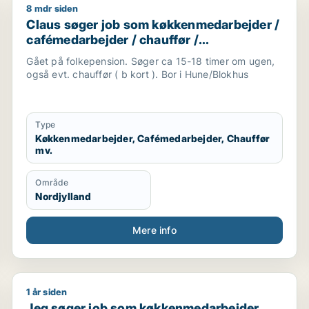
8 mdr siden
 køkkenmedarbejder / cafémedarbejder / hotelmedarbej
Claus søger job som køkkenmedarbejder / cafémedar
Claus søger job som køkkenmedarbejder /
cafémedarbejder / chauffør /
hotelmedarbejder
Gået på folkepension. Søger ca 15-18 timer om ugen,
også evt. chauffør ( b kort ). Bor i Hune/Blokhus
Type
Køkkenmedarbejder, Cafémedarbejder, Chauffør
mv.
Område
Nordjylland
Mere info
1 år siden
rbejder / butiksmedarbejder / ufaglært / hotelmedarbejd
Jeg søger job som køkkenmedarbejder
Jeg søger job som køkkenmedarbejder