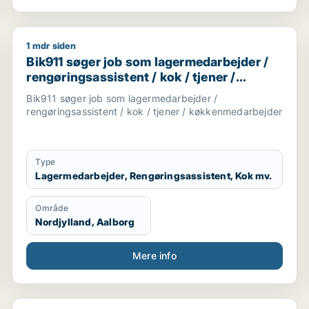
1 mdr siden
jder / cafémedarbejder / bager / frivillig
Bik911 søger job som lagermedarbejder / rengøringsa
Bik911 søger job som lagermedarbejder /
rengøringsassistent / kok / tjener /
køkkenmedarbejder
Bik911 søger job som lagermedarbejder /
rengøringsassistent / kok / tjener / køkkenmedarbejder
Type
Lagermedarbejder, Rengøringsassistent, Kok mv.
Område
Nordjylland, Aalborg
Mere info