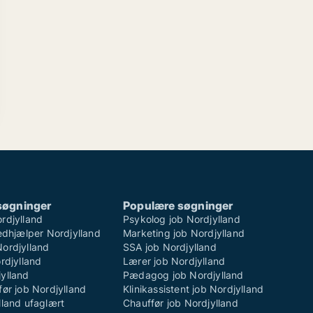
søgninger
Populære søgninger
rdjylland
Psykolog job Nordjylland
hjælper Nordjylland
Marketing job Nordjylland
Nordjylland
SSA job Nordjylland
ordjylland
Lærer job Nordjylland
ylland
Pædagog job Nordjylland
før job Nordjylland
Klinikassistent job Nordjylland
lland ufaglært
Chauffør job Nordjylland