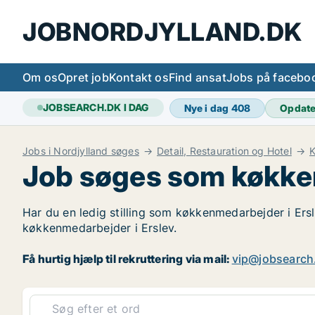
JOBNORDJYLLAND.DK
Om os
Opret job
Kontakt os
Find ansat
Jobs på facebo
JOBSEARCH.DK I DAG
Nye i dag
408
Opdat
Jobs i Nordjylland søges
Detail, Restauration og Hotel
K
Job søges som køkken
Har du en ledig stilling som køkkenmedarbejder i Ersl
køkkenmedarbejder i Erslev.
Få hurtig hjælp til rekruttering via mail:
vip@jobsearch