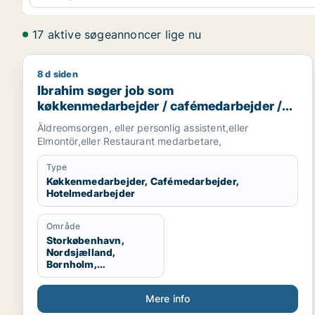
17 aktive søgeannoncer lige nu
8 d siden
Ibrahim søger job som køkkenmedarbejder / cafém
Ibrahim søger job som
køkkenmedarbejder / cafémedarbejder /
hotelmedarbejder
Äldreomsorgen, eller personlig assistent,eller
Elmontör,eller Restaurant medarbetare,
Type
Køkkenmedarbejder, Cafémedarbejder,
Hotelmedarbejder
Område
Storkøbenhavn,
Nordsjælland,
Bornholm,
København, Odense,
Århus, Aalborg, Midt-
Mere info
og Vestsjælland,
Sydsjælland, Hele