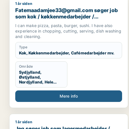
1 år siden
Fatemaadamjee33@gmail.com søger job som kok /
Fatemaadamjee33@gmail.com søger job
som kok / køkkenmedarbejder /
cafémedarbejder / hotelmedarbejder
I can make pizza, pasta, burger, sushi. I have also
experience in chopping, cutting, serving, dish washing
and cleaning.
Type
Kok, Køkkenmedarbejder, Cafémedarbejder mv.
Område
Sydjylland,
Østjylland,
Nordjylland, Hele
Jylland, Vestjylland,
Midtjylland
Mere info
1 år siden
Jeg søger job som lagermedarbejder / køkkenmeda
Jeg søger job som lagermedarbejder /