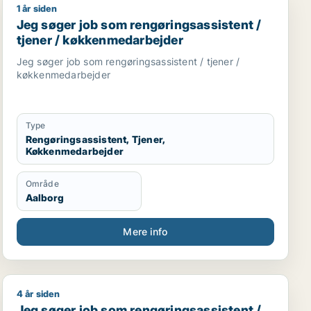
1 år siden
der
bejder / chauffør / hotelmedarbejder
Jeg søger job som rengøringsassistent / tjener / køk
Jeg søger job som rengøringsassistent /
tjener / køkkenmedarbejder
Jeg søger job som rengøringsassistent / tjener /
køkkenmedarbejder
Type
Rengøringsassistent, Tjener,
Køkkenmedarbejder
Område
Aalborg
Mere info
4 år siden
er
Jeg søger job som rengøringsassistent / køkkenmedarb
Jeg søger job som rengøringsassistent /