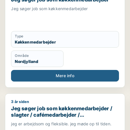
Jeg søger job som køkkenmedarbejder
Type
Køkkenmedarbejder
Område
Nordjylland
Mere info
3 år siden
/ tjener / køkkenmedarbejder / slagter
Jeg søger job som køkkenmedarbejder / slagter / c
Jeg søger job som køkkenmedarbejder /
slagter / cafémedarbejder /
butiksmedarbejder / hotelmedarbejder
jeg er arbejdsom og fleksible. jeg møde op til tiden.