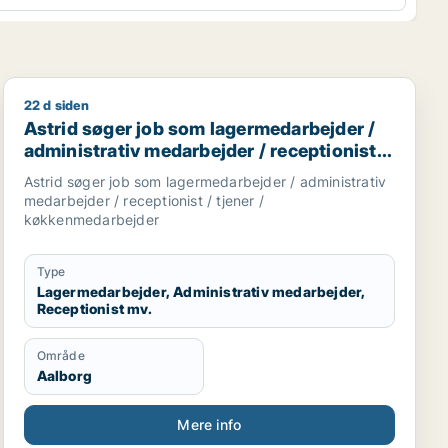
22 d siden
darbejder
Astrid søger job som lagermedarbejder / administrativ
Astrid søger job som lagermedarbejder /
administrativ medarbejder / receptionist /
tjener / køkkenmedarbejder
Astrid søger job som lagermedarbejder / administrativ
medarbejder / receptionist / tjener /
køkkenmedarbejder
Type
Lagermedarbejder, Administrativ medarbejder,
Receptionist mv.
Område
Aalborg
Mere info