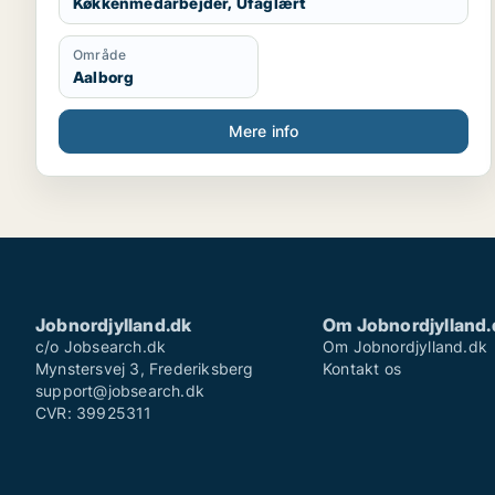
engelsk og have noget kendskab til dansk, men ikke
Køkkenmedarbejder, Ufaglært
flydende.
Område
Aalborg
Mere info
Jobnordjylland.dk
Om Jobnordjylland.
c/o Jobsearch.dk
Om Jobnordjylland.dk
Mynstersvej 3, Frederiksberg
Kontakt os
support@jobsearch.dk
CVR: 39925311