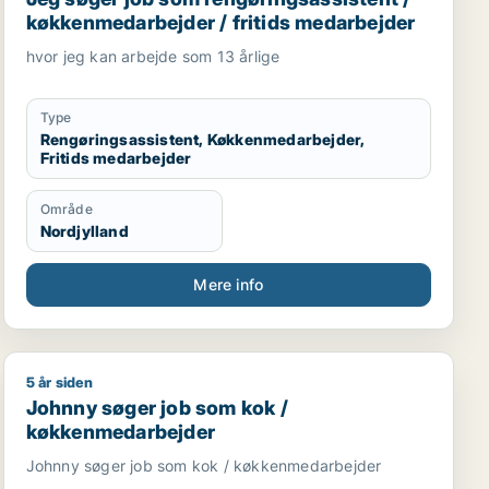
køkkenmedarbejder / fritids medarbejder
hvor jeg kan arbejde som 13 årlige
Type
Rengøringsassistent, Køkkenmedarbejder,
Fritids medarbejder
Område
Nordjylland
Mere info
5 år siden
afémedarbejder / butiksmedarbejder / hotelmedarbejder
Johnny søger job som kok / køkkenmedarbejder
Johnny søger job som kok /
køkkenmedarbejder
Johnny søger job som kok / køkkenmedarbejder