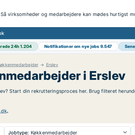
Så virksomheder og medarbejdere kan mødes hurtigst mul
ok
erede 24h
1.204
Notifikationer om nye jobs
9.547
Sene
økkenmedarbejder
Erslev
medarbejder i Erslev
ev? Start din rekrutteringsproces her. Brug filteret herun
.dk
.
Jobtype:
Køkkenmedarbejder