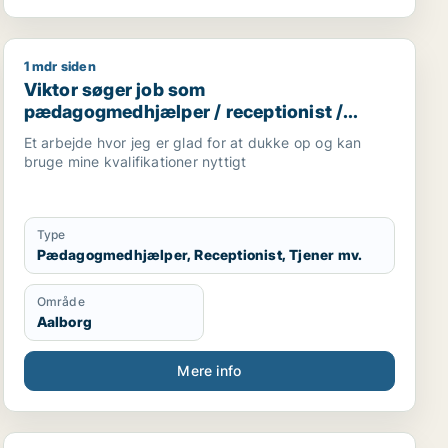
1 mdr siden
ssistent / kok / tjener / køkkenmedarbejder
Viktor søger job som pædagogmedhjælper / receptioni
Viktor søger job som
pædagogmedhjælper / receptionist /
tjener / køkkenmedarbejder /
Et arbejde hvor jeg er glad for at dukke op og kan
cafémedarbejder
bruge mine kvalifikationer nyttigt
Type
Pædagogmedhjælper, Receptionist, Tjener mv.
Område
Aalborg
Mere info