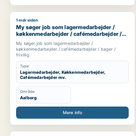
Danmark, Hele
Sjælland, Hele
Jylland, Vestjylland
1 mdr siden
My søger job som lagermedarbejder / køkkenmedarbe
My søger job som lagermedarbejder /
køkkenmedarbejder / cafémedarbejder /
bager / frivillig
My søger job som lagermedarbejder /
køkkenmedarbejder / cafémedarbejder / bager /
frivillig
Type
Lagermedarbejder, Køkkenmedarbejder,
Cafémedarbejder mv.
Område
Aalborg
Mere info