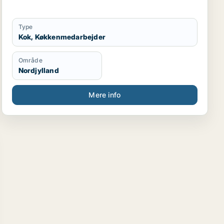
Type
Kok, Køkkenmedarbejder
Område
Nordjylland
Mere info
er / køkkenmedarbejder / butiksmedarbejder