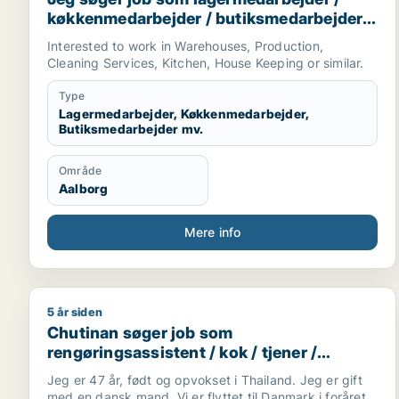
køkkenmedarbejder / butiksmedarbejder /
ufaglært / hotelmedarbejder
Interested to work in Warehouses, Production,
Cleaning Services, Kitchen, House Keeping or similar.
Type
Lagermedarbejder, Køkkenmedarbejder,
Butiksmedarbejder mv.
Område
Aalborg
Mere info
5 år siden
Chutinan søger job som rengøringsassistent / kok 
Chutinan søger job som
rengøringsassistent / kok / tjener /
køkkenmedarbejder / slagter
Jeg er 47 år, født og opvokset i Thailand. Jeg er gift
med en dansk mand. Vi er flyttet til Danmark i foråret