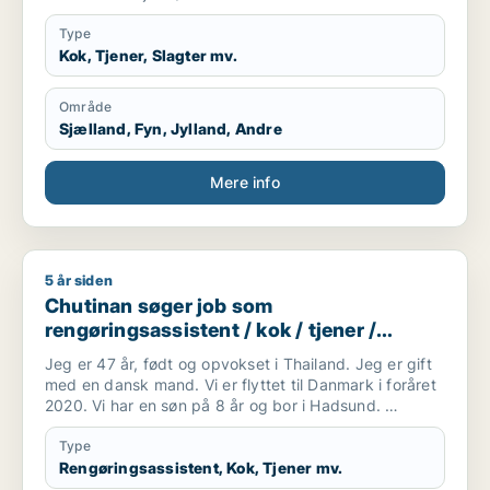
Type
Kok, Tjener, Slagter mv.
Område
Sjælland, Fyn, Jylland, Andre
Mere info
5 år siden
Chutinan søger job som rengøringsassistent / kok / tjener /
Chutinan søger job som
rengøringsassistent / kok / tjener /
køkkenmedarbejder / slagter
Jeg er 47 år, født og opvokset i Thailand. Jeg er gift
med en dansk mand. Vi er flyttet til Danmark i foråret
2020. Vi har en søn på 8 år og bor i Hadsund.
Jeg forstår og taler en del dansk og jeg går for tiden
på sprogskole. Taler desuden engelsk.
Type
Jeg er handelsuddannet og har tidligere arbejdet med
Rengøringsassistent, Kok, Tjener mv.
bogholderi og kundekontakt i forskellige