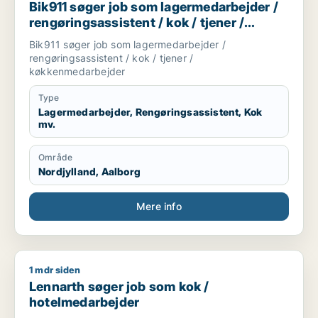
Bik911 søger job som lagermedarbejder /
rengøringsassistent / kok / tjener /
køkkenmedarbejder
Bik911 søger job som lagermedarbejder /
rengøringsassistent / kok / tjener /
køkkenmedarbejder
Type
Lagermedarbejder, Rengøringsassistent, Kok
mv.
Område
Nordjylland, Aalborg
Mere info
1 mdr siden
Lennarth søger job som kok / hotelmedarbejder
Lennarth søger job som kok /
hotelmedarbejder