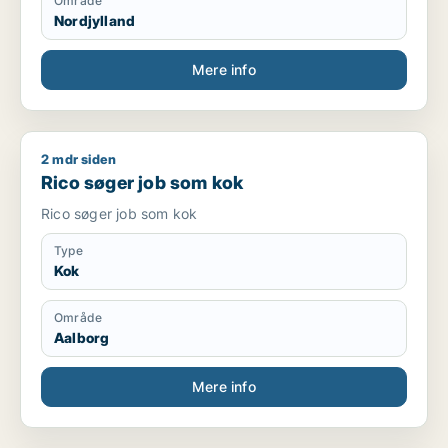
Område
Nordjylland
Mere info
2 mdr siden
Rico søger job som kok
Rico søger job som kok
Rico søger job som kok
Type
Kok
Område
Aalborg
Mere info