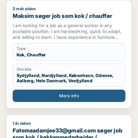
2 mdr siden
Maksim søger job som kok / chauffør
Maksim søger job som kok / chauffør
I am looking for a job as a general worker in any
available position. I am hardworking, quick to adapt,
and willing to learn. I have experience in furniture
making and upholstery, but I am open to any kind of
work opportunity.
Type
Kok, Chauffør
Område
Sydjylland, Nordjylland, København, Odense,
Aalborg, Hele Danmark, Vestjylland
Mere info
1 år siden
Fatemaadamjee33@gmail.com søger job som kok / køkkenme
Fatemaadamjee33@gmail.com søger job
som kok / køkkenmedarbejder /