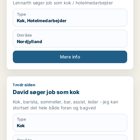
Lennarth søger job som kok / hotelmedarbejder
Type
Kok, Hotelmedarbejder
Område
Nordjylland
Mere info
1 mdr siden
David søger job som kok
David søger job som kok
Kok, barista, sommelier, bar, assist, leder - jeg kan
stortset det hele både foran og bagved
Type
Kok