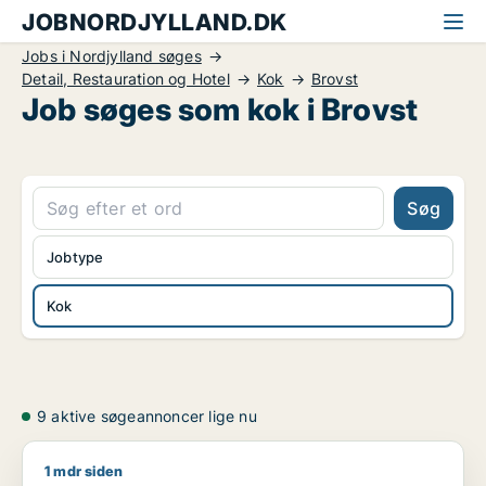
JOBNORDJYLLAND.DK
Jobs i Nordjylland søges
Detail, Restauration og Hotel
Kok
Brovst
Job søges som kok i Brovst
Søg
Jobtype
Kok
9 aktive søgeannoncer lige nu
1 mdr siden
Bik911 søger job som lagermedarbejder / rengøringsassisten