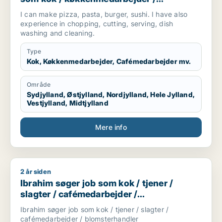
cafémedarbejder / hotelmedarbejder
I can make pizza, pasta, burger, sushi. I have also
experience in chopping, cutting, serving, dish
washing and cleaning.
Type
Kok, Køkkenmedarbejder, Cafémedarbejder mv.
Område
Sydjylland, Østjylland, Nordjylland, Hele Jylland,
Vestjylland, Midtjylland
Mere info
2 år siden
Ibrahim søger job som kok / tjener / slagter / cafémedarbejd
Ibrahim søger job som kok / tjener /
slagter / cafémedarbejder /
blomsterhandler
Ibrahim søger job som kok / tjener / slagter /
cafémedarbejder / blomsterhandler