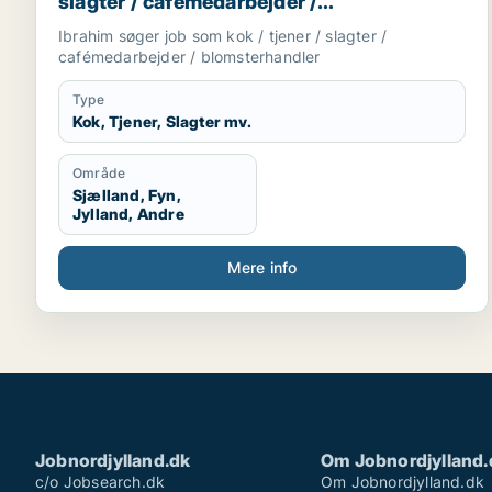
slagter / cafémedarbejder /
blomsterhandler
Ibrahim søger job som kok / tjener / slagter /
cafémedarbejder / blomsterhandler
Type
Kok, Tjener, Slagter mv.
Område
Sjælland, Fyn,
Jylland, Andre
Mere info
Jobnordjylland.dk
Om Jobnordjylland.
c/o Jobsearch.dk
Om Jobnordjylland.dk