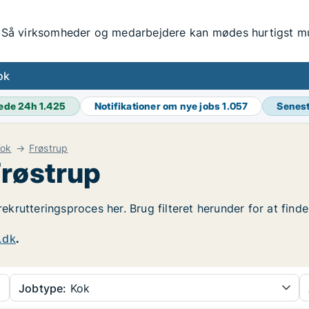
Så virksomheder og medarbejdere kan mødes hurtigst mul
ok
ede 24h
1.425
Notifikationer om nye jobs
1.057
Senes
Kok
Frøstrup
Frøstrup
 rekrutteringsproces her. Brug filteret herunder for at fin
.dk
.
Jobtype:
Kok