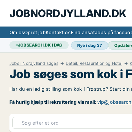
JOBNORDJYLLAND.DK
Om os
Opret job
Kontakt os
Find ansat
Jobs på facebo
JOBSEARCH.DK I DAG
Nye i dag
37
Opdater
Jobs i Nordjylland søges
Detail, Restauration og Hotel
Job søges som kok i 
Har du en ledig stilling som kok i Frøstrup? Start din
Få hurtig hjælp til rekruttering via mail:
vip@jobsearch