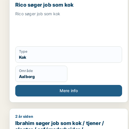
Rico søger job som kok
Rico søger job som kok
Type
Kok
Område
Aalborg
Mere info
2 år siden
Ibrahim søger job som kok / tjener / slagter / caf
Ibrahim søger job som kok / tjener /