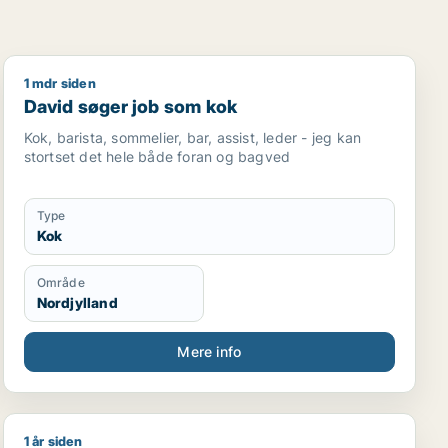
1 mdr siden
David søger job som kok
David søger job som kok
Kok, barista, sommelier, bar, assist, leder - jeg kan
stortset det hele både foran og bagved
Type
Kok
Område
Nordjylland
Mere info
1 år siden
Fatemaadamjee33@gmail.com søger job som kok / køk