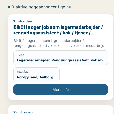
9 aktive søgeannoncer lige nu
1 mdr siden
Bik911 søger job som lagermedarbejder / rengøring
Bik911 søger job som lagermedarbejder /
rengøringsassistent / kok / tjener /
køkkenmedarbejder
Bik911 søger job som lagermedarbejder /
rengøringsassistent / kok / tjener / køkkenmedarbejder
Type
Lagermedarbejder, Rengøringsassistent, Kok mv.
Område
Nordjylland, Aalborg
Mere info
2 mdr siden
Rico søger job som kok