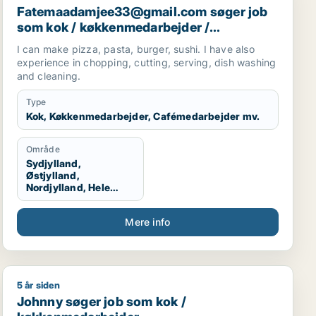
Fatemaadamjee33@gmail.com søger job
som kok / køkkenmedarbejder /
cafémedarbejder / hotelmedarbejder
I can make pizza, pasta, burger, sushi. I have also
experience in chopping, cutting, serving, dish washing
and cleaning.
Type
Kok, Køkkenmedarbejder, Cafémedarbejder mv.
Område
Sydjylland,
Østjylland,
Nordjylland, Hele
Jylland, Vestjylland,
Midtjylland
Mere info
5 år siden
tjener / køkkenmedarbejder / slagter
Johnny søger job som kok / køkkenmedarbejder
Johnny søger job som kok /