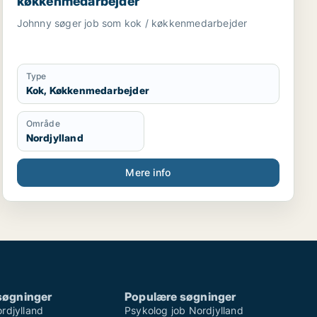
køkkenmedarbejder
Johnny søger job som kok / køkkenmedarbejder
Type
Kok, Køkkenmedarbejder
Område
Nordjylland
Mere info
søgninger
Populære søgninger
rdjylland
Psykolog job Nordjylland