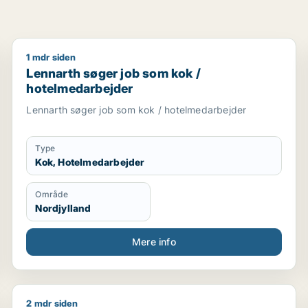
1 mdr siden
sassistent / kok / tjener / køkkenmedarbejder
Lennarth søger job som kok / hotelmedarbejder
Lennarth søger job som kok /
hotelmedarbejder
Lennarth søger job som kok / hotelmedarbejder
Type
Kok, Hotelmedarbejder
Område
Nordjylland
Mere info
2 mdr siden
Maksim søger job som kok / chauffør