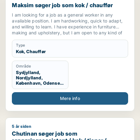
Maksim søger job som kok / chauffør
I am looking for a job as a general worker in any
available position. I am hardworking, quick to adapt,
and willing to learn. I have experience in furniture
making and upholstery, but I am open to any kind of
work opportunity.
Type
Kok, Chauffør
Område
Sydjylland,
Nordjylland,
København, Odense,
Aalborg, Hele
Danmark, Vestjylland
Mere info
5 år siden
émedarbejder / blomsterhandler
Chutinan søger job som rengøringsassistent / kok / 
Chutinan søger job som