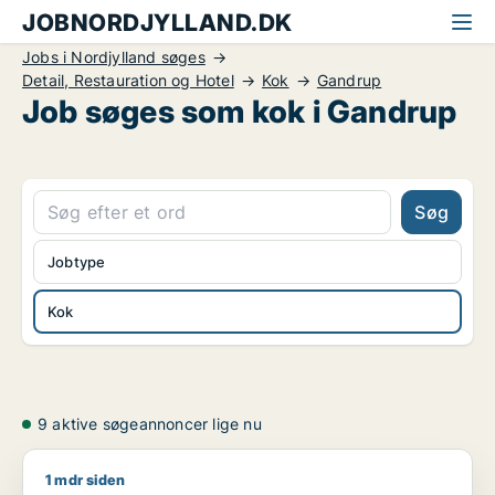
JOBNORDJYLLAND.DK
Jobs i Nordjylland søges
Detail, Restauration og Hotel
Kok
Gandrup
Job søges som kok i Gandrup
Søg
Jobtype
Kok
9 aktive søgeannoncer lige nu
1 mdr siden
Bik911 søger job som lagermedarbejder / rengøringsassisten