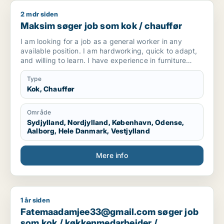
2 mdr siden
Maksim søger job som kok / chauffør
Maksim søger job som kok / chauffør
I am looking for a job as a general worker in any
available position. I am hardworking, quick to adapt,
and willing to learn. I have experience in furniture
making and upholstery, but I am open to any kind of
work opportunity.
Type
Kok, Chauffør
Område
Sydjylland, Nordjylland, København, Odense,
Aalborg, Hele Danmark, Vestjylland
Mere info
1 år siden
Fatemaadamjee33@gmail.com søger job som kok / køkkenme
Fatemaadamjee33@gmail.com søger job
som kok / køkkenmedarbejder /