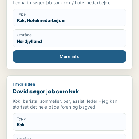
Lennarth søger job som kok / hotelmedarbejder
Type
Kok, Hotelmedarbejder
Område
Nordjylland
Mere info
1 mdr siden
David søger job som kok
David søger job som kok
Kok, barista, sommelier, bar, assist, leder - jeg kan
stortset det hele både foran og bagved
Type
Kok