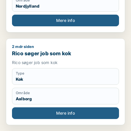
Område
Nordjylland
Mere info
2 mdr siden
Rico søger job som kok
Rico søger job som kok
Rico søger job som kok
Type
Kok
Område
Aalborg
Mere info