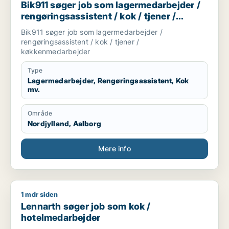
Bik911 søger job som lagermedarbejder /
rengøringsassistent / kok / tjener /
køkkenmedarbejder
Bik911 søger job som lagermedarbejder /
rengøringsassistent / kok / tjener /
køkkenmedarbejder
Type
Lagermedarbejder, Rengøringsassistent, Kok
mv.
Område
Nordjylland, Aalborg
Mere info
1 mdr siden
Lennarth søger job som kok / hotelmedarbejder
Lennarth søger job som kok /
hotelmedarbejder