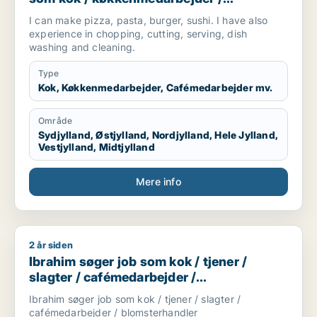
cafémedarbejder / hotelmedarbejder
I can make pizza, pasta, burger, sushi. I have also
experience in chopping, cutting, serving, dish
washing and cleaning.
Type
Kok, Køkkenmedarbejder, Cafémedarbejder mv.
Område
Sydjylland, Østjylland, Nordjylland, Hele Jylland,
Vestjylland, Midtjylland
Mere info
2 år siden
Ibrahim søger job som kok / tjener / slagter / cafémedarbejd
Ibrahim søger job som kok / tjener /
slagter / cafémedarbejder /
blomsterhandler
Ibrahim søger job som kok / tjener / slagter /
cafémedarbejder / blomsterhandler