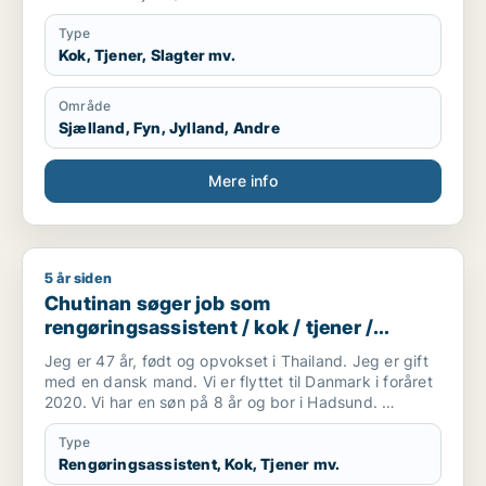
Type
Kok, Tjener, Slagter mv.
Område
Sjælland, Fyn, Jylland, Andre
Mere info
5 år siden
Chutinan søger job som rengøringsassistent / kok / tjener /
Chutinan søger job som
rengøringsassistent / kok / tjener /
køkkenmedarbejder / slagter
Jeg er 47 år, født og opvokset i Thailand. Jeg er gift
med en dansk mand. Vi er flyttet til Danmark i foråret
2020. Vi har en søn på 8 år og bor i Hadsund.
Jeg forstår og taler en del dansk og jeg går for tiden
på sprogskole. Taler desuden engelsk.
Type
Jeg er handelsuddannet og har tidligere arbejdet med
Rengøringsassistent, Kok, Tjener mv.
bogholderi og kundekontakt i forskellige