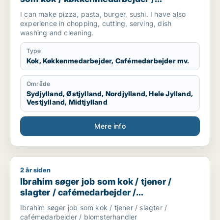
cafémedarbejder / hotelmedarbejder
I can make pizza, pasta, burger, sushi. I have also
experience in chopping, cutting, serving, dish
washing and cleaning.
Type
Kok, Køkkenmedarbejder, Cafémedarbejder mv.
Område
Sydjylland, Østjylland, Nordjylland, Hele Jylland,
Vestjylland, Midtjylland
Mere info
2 år siden
Ibrahim søger job som kok / tjener / slagter / cafémedarbejd
Ibrahim søger job som kok / tjener /
slagter / cafémedarbejder /
blomsterhandler
Ibrahim søger job som kok / tjener / slagter /
cafémedarbejder / blomsterhandler