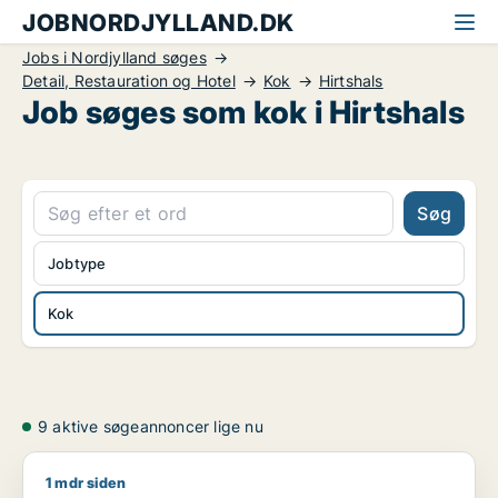
JOBNORDJYLLAND.DK
Jobs i Nordjylland søges
Detail, Restauration og Hotel
Kok
Hirtshals
Job søges som kok i Hirtshals
Søg
Jobtype
Kok
9 aktive søgeannoncer lige nu
1 mdr siden
Bik911 søger job som lagermedarbejder / rengøringsassisten