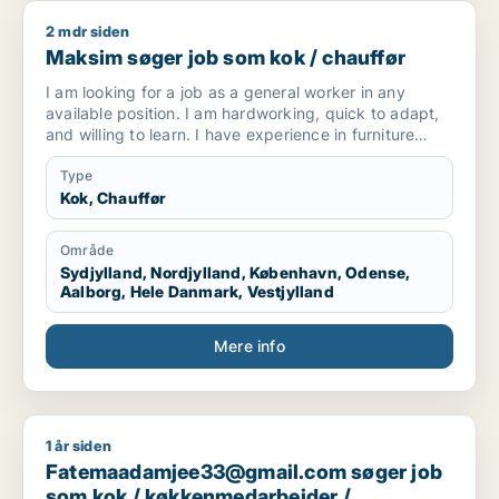
2 mdr siden
Maksim søger job som kok / chauffør
Maksim søger job som kok / chauffør
I am looking for a job as a general worker in any
available position. I am hardworking, quick to adapt,
and willing to learn. I have experience in furniture
making and upholstery, but I am open to any kind of
work opportunity.
Type
Kok, Chauffør
Område
Sydjylland, Nordjylland, København, Odense,
Aalborg, Hele Danmark, Vestjylland
Mere info
1 år siden
Fatemaadamjee33@gmail.com søger job som kok / køkkenme
Fatemaadamjee33@gmail.com søger job
som kok / køkkenmedarbejder /