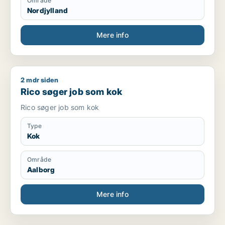
Område
Nordjylland
Mere info
2 mdr siden
Rico søger job som kok
Rico søger job som kok
Rico søger job som kok
Type
Kok
Område
Aalborg
Mere info