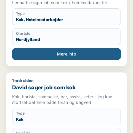
Lennarth søger job som kok / hotelmedarbejder
Type
Kok, Hotelmedarbejder
Område
Nordjylland
Mere info
1 mdr siden
David søger job som kok
David søger job som kok
Kok, barista, sommelier, bar, assist, leder - jeg kan
stortset det hele både foran og bagved
Type
Kok