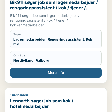
Bik911 søger job som lagermedarbejder /
rengøringsassistent / kok / tjener /
køkkenmedarbejder
Bik911 søger job som lagermedarbejder /
rengøringsassistent / kok / tjener /
køkkenmedarbejder
Type
Lagermedarbejder, Rengøringsassistent, Kok
mv.
Område
Nordjylland, Aalborg
Mere info
1 mdr siden
Lennarth søger job som kok / hotelmedarbejder
Lennarth søger job som kok /
hotelmedarbejder