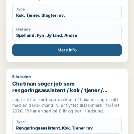
Type
Kok, Tjener, Slagter mv.
Område
Sjælland, Fyn, Jylland, Andre
Mere info
5 år siden
Chutinan søger job som rengøringsassistent / kok / tjener /
Chutinan søger job som
rengøringsassistent / kok / tjener /
køkkenmedarbejder / slagter
Jeg er 47 år, født og opvokset i Thailand. Jeg er gift
med en dansk mand. Vi er flyttet til Danmark i foråret
2020. Vi har en søn på 8 år og bor i Hadsund.
Jeg forstår og taler en del dansk og jeg går for tiden
på sprogskole. Taler desuden engelsk.
Type
Jeg er handelsuddannet og har tidligere arbejdet med
Rengøringsassistent, Kok, Tjener mv.
bogholderi og kundekontakt i forskellige