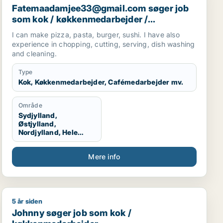
Fatemaadamjee33@gmail.com søger job
som kok / køkkenmedarbejder /
cafémedarbejder / hotelmedarbejder
I can make pizza, pasta, burger, sushi. I have also
experience in chopping, cutting, serving, dish washing
and cleaning.
Type
Kok, Køkkenmedarbejder, Cafémedarbejder mv.
Område
Sydjylland,
Østjylland,
Nordjylland, Hele
Jylland, Vestjylland,
Midtjylland
Mere info
5 år siden
tjener / køkkenmedarbejder / slagter
Johnny søger job som kok / køkkenmedarbejder
Johnny søger job som kok /