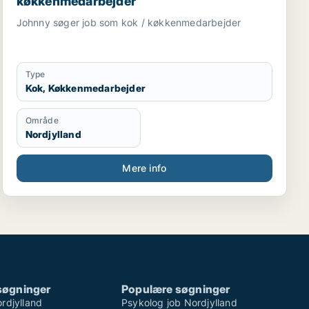
køkkenmedarbejder
Johnny søger job som kok / køkkenmedarbejder
Type
Kok, Køkkenmedarbejder
Område
Nordjylland
Mere info
søgninger
Populære søgninger
rdjylland
Psykolog job Nordjylland