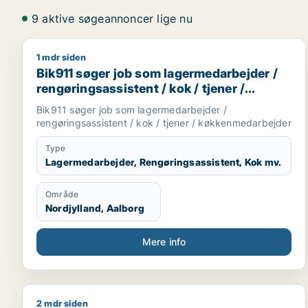
9 aktive søgeannoncer lige nu
1 mdr siden
Bik911 søger job som lagermedarbejder / rengøring
Bik911 søger job som lagermedarbejder /
rengøringsassistent / kok / tjener /
køkkenmedarbejder
Bik911 søger job som lagermedarbejder /
rengøringsassistent / kok / tjener / køkkenmedarbejder
Type
Lagermedarbejder, Rengøringsassistent, Kok mv.
Område
Nordjylland, Aalborg
Mere info
2 mdr siden
Rico søger job som kok