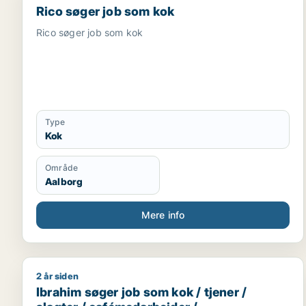
Rico søger job som kok
Rico søger job som kok
Type
Kok
Område
Aalborg
Mere info
2 år siden
Ibrahim søger job som kok / tjener / slagter / caf
Ibrahim søger job som kok / tjener /