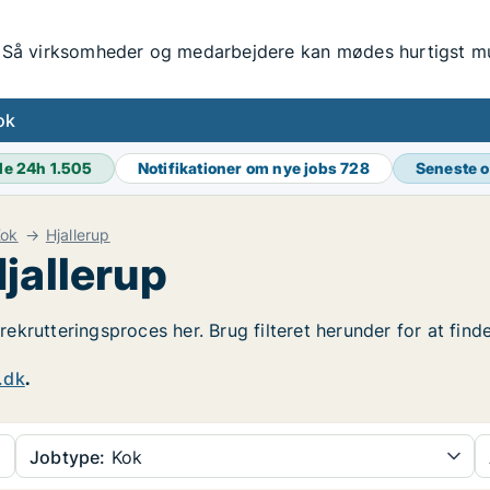
Så virksomheder og medarbejdere kan mødes hurtigst mul
ok
de 24h
1.505
Notifikationer om nye jobs
728
Seneste 
Kok
Hjallerup
jallerup
 rekrutteringsproces her. Brug filteret herunder for at fin
.dk
.
Jobtype:
Kok