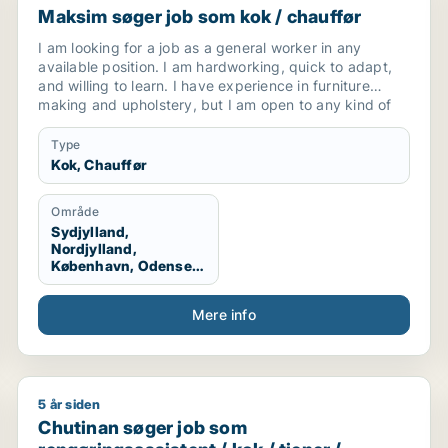
Maksim søger job som kok / chauffør
I am looking for a job as a general worker in any
available position. I am hardworking, quick to adapt,
and willing to learn. I have experience in furniture
making and upholstery, but I am open to any kind of
work opportunity.
Type
Kok, Chauffør
Område
Sydjylland,
Nordjylland,
København, Odense,
Aalborg, Hele
Danmark, Vestjylland
Mere info
5 år siden
émedarbejder / blomsterhandler
Chutinan søger job som rengøringsassistent / kok / 
Chutinan søger job som