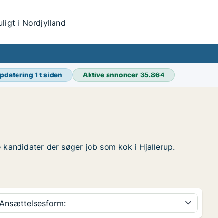
igt i Nordjylland
opdatering
1 t siden
Aktive annoncer
35.864
de kandidater der søger job som kok i Hjallerup.
Ansættelsesform: