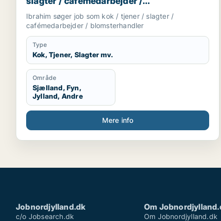
slagter / cafémedarbejder /
blomsterhandler
Ibrahim søger job som kok / tjener / slagter /
cafémedarbejder / blomsterhandler
Type
Kok, Tjener, Slagter mv.
Område
Sjælland, Fyn,
Jylland, Andre
Mere info
Jobnordjylland.dk
Om Jobnordjylland.
c/o Jobsearch.dk
Om Jobnordjylland.dk