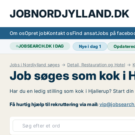
JOBNORDJYLLAND.DK
Om os
Opret job
Kontakt os
Find ansat
Jobs på facebo
JOBSEARCH.DK I DAG
Nye i dag
1
Opdatere
Jobs i Nordjylland søges
Detail, Restauration og Hotel
Job søges som kok i H
Har du en ledig stilling som kok i Hjallerup? Start din
Få hurtig hjælp til rekruttering via mail:
vip@jobsearch