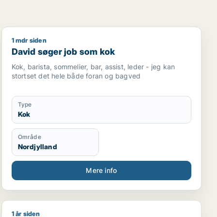
1 mdr siden
David søger job som kok
David søger job som kok
Kok, barista, sommelier, bar, assist, leder - jeg kan
stortset det hele både foran og bagved
Type
Kok
Område
Nordjylland
Mere info
1 år siden
Fatemaadamjee33@gmail.com søger job som kok / køk