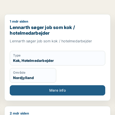
1 mdr siden
sassistent / kok / tjener / køkkenmedarbejder
Lennarth søger job som kok / hotelmedarbejder
Lennarth søger job som kok /
hotelmedarbejder
Lennarth søger job som kok / hotelmedarbejder
Type
Kok, Hotelmedarbejder
Område
Nordjylland
Mere info
2 mdr siden
Maksim søger job som kok / chauffør