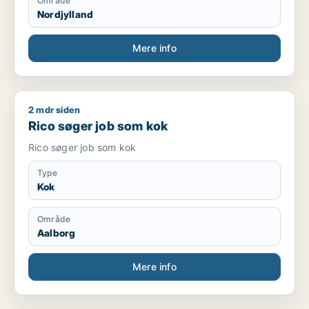
Område
Nordjylland
Mere info
2 mdr siden
Rico søger job som kok
Rico søger job som kok
Rico søger job som kok
Type
Kok
Område
Aalborg
Mere info