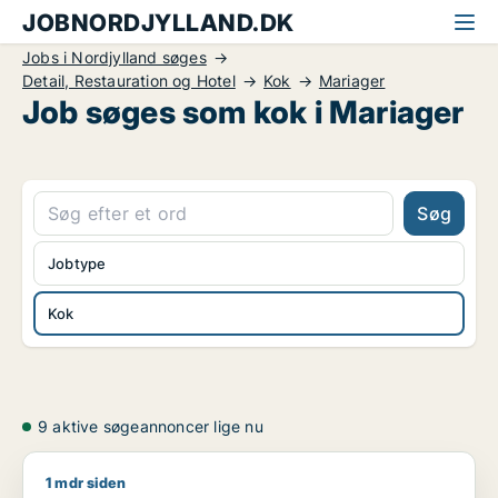
JOBNORDJYLLAND.DK
Jobs i Nordjylland søges
Detail, Restauration og Hotel
Kok
Mariager
Job søges som kok i Mariager
Søg
Jobtype
Kok
9 aktive søgeannoncer lige nu
1 mdr siden
Bik911 søger job som lagermedarbejder / rengøringsassisten