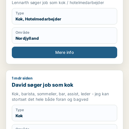
Lennarth søger job som kok / hotelmedarbejder
Type
Kok, Hotelmedarbejder
Område
Nordjylland
Mere info
1 mdr siden
David søger job som kok
David søger job som kok
Kok, barista, sommelier, bar, assist, leder - jeg kan
stortset det hele både foran og bagved
Type
Kok