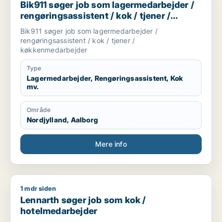
Bik911 søger job som lagermedarbejder /
rengøringsassistent / kok / tjener /
køkkenmedarbejder
Bik911 søger job som lagermedarbejder /
rengøringsassistent / kok / tjener /
køkkenmedarbejder
Type
Lagermedarbejder, Rengøringsassistent, Kok
mv.
Område
Nordjylland, Aalborg
Mere info
1 mdr siden
Lennarth søger job som kok / hotelmedarbejder
Lennarth søger job som kok /
hotelmedarbejder