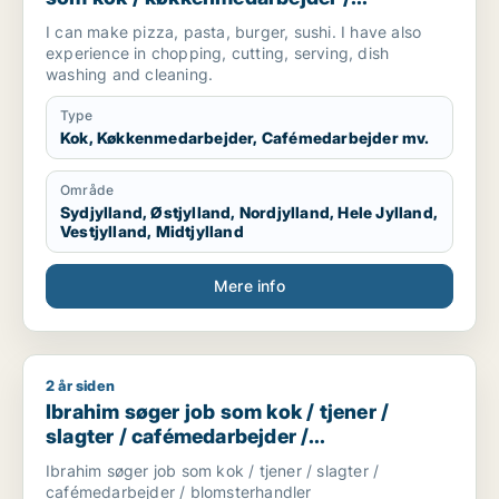
cafémedarbejder / hotelmedarbejder
I can make pizza, pasta, burger, sushi. I have also
experience in chopping, cutting, serving, dish
washing and cleaning.
Type
Kok, Køkkenmedarbejder, Cafémedarbejder mv.
Område
Sydjylland, Østjylland, Nordjylland, Hele Jylland,
Vestjylland, Midtjylland
Mere info
2 år siden
Ibrahim søger job som kok / tjener / slagter / cafémedarbejd
Ibrahim søger job som kok / tjener /
slagter / cafémedarbejder /
blomsterhandler
Ibrahim søger job som kok / tjener / slagter /
cafémedarbejder / blomsterhandler