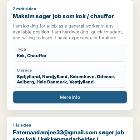
2 mdr siden
Maksim søger job som kok / chauffør
Maksim søger job som kok / chauffør
I am looking for a job as a general worker in any
available position. I am hardworking, quick to adapt,
and willing to learn. I have experience in furniture
making and upholstery, but I am open to any kind of
work opportunity.
Type
Kok, Chauffør
Område
Sydjylland, Nordjylland, København, Odense,
Aalborg, Hele Danmark, Vestjylland
Mere info
1 år siden
Fatemaadamjee33@gmail.com søger job som kok / køkkenme
Fatemaadamjee33@gmail.com søger job
som kok / køkkenmedarbejder /