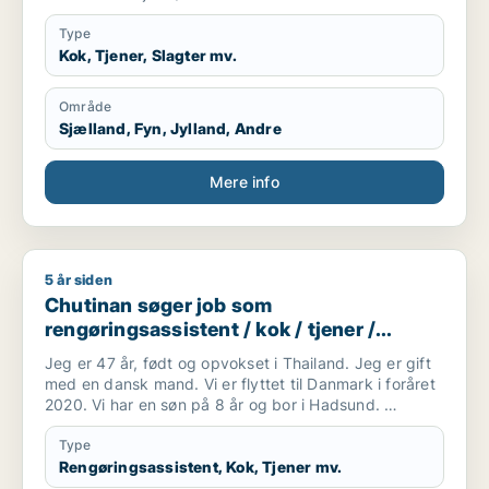
Type
Kok, Tjener, Slagter mv.
Område
Sjælland, Fyn, Jylland, Andre
Mere info
5 år siden
Chutinan søger job som rengøringsassistent / kok / tjener /
Chutinan søger job som
rengøringsassistent / kok / tjener /
køkkenmedarbejder / slagter
Jeg er 47 år, født og opvokset i Thailand. Jeg er gift
med en dansk mand. Vi er flyttet til Danmark i foråret
2020. Vi har en søn på 8 år og bor i Hadsund.
Jeg forstår og taler en del dansk og jeg går for tiden
på sprogskole. Taler desuden engelsk.
Type
Jeg er handelsuddannet og har tidligere arbejdet med
Rengøringsassistent, Kok, Tjener mv.
bogholderi og kundekontakt i forskellige