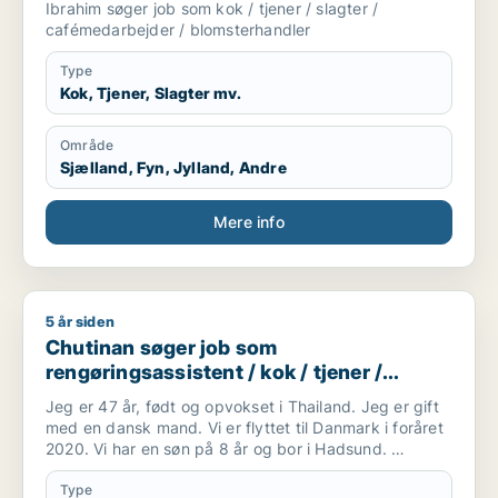
Ibrahim søger job som kok / tjener / slagter /
cafémedarbejder / blomsterhandler
Type
Kok, Tjener, Slagter mv.
Område
Sjælland, Fyn, Jylland, Andre
Mere info
5 år siden
Chutinan søger job som rengøringsassistent / kok / tjener /
Chutinan søger job som
rengøringsassistent / kok / tjener /
køkkenmedarbejder / slagter
Jeg er 47 år, født og opvokset i Thailand. Jeg er gift
med en dansk mand. Vi er flyttet til Danmark i foråret
2020. Vi har en søn på 8 år og bor i Hadsund.
Jeg forstår og taler en del dansk og jeg går for tiden
på sprogskole. Taler desuden engelsk.
Type