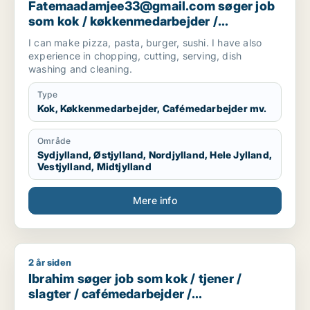
Fatemaadamjee33@gmail.com søger job
som kok / køkkenmedarbejder /
cafémedarbejder / hotelmedarbejder
I can make pizza, pasta, burger, sushi. I have also
experience in chopping, cutting, serving, dish
washing and cleaning.
Type
Kok, Køkkenmedarbejder, Cafémedarbejder mv.
Område
Sydjylland, Østjylland, Nordjylland, Hele Jylland,
Vestjylland, Midtjylland
Mere info
2 år siden
Ibrahim søger job som kok / tjener / slagter / cafémedarbejd
Ibrahim søger job som kok / tjener /
slagter / cafémedarbejder /
blomsterhandler