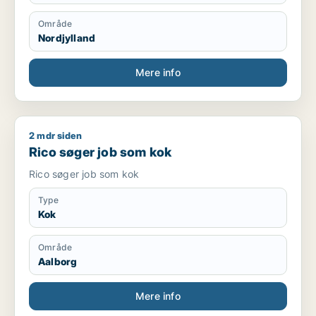
Område
Nordjylland
Mere info
2 mdr siden
Rico søger job som kok
Rico søger job som kok
Rico søger job som kok
Type
Kok
Område
Aalborg
Mere info