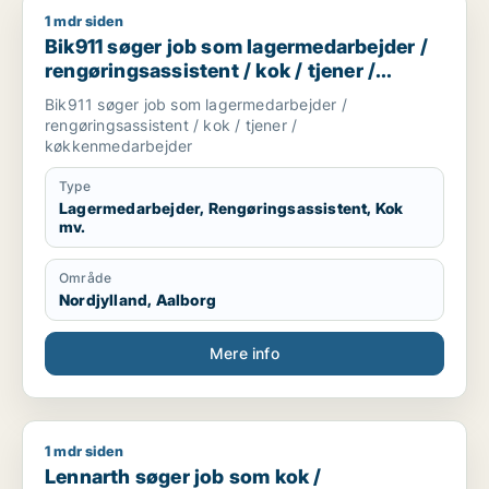
1 mdr siden
Bik911 søger job som lagermedarbejder / rengøringsassisten
Bik911 søger job som lagermedarbejder /
rengøringsassistent / kok / tjener /
køkkenmedarbejder
Bik911 søger job som lagermedarbejder /
rengøringsassistent / kok / tjener /
køkkenmedarbejder
Type
Lagermedarbejder, Rengøringsassistent, Kok
mv.
Område
Nordjylland, Aalborg
Mere info
1 mdr siden
Lennarth søger job som kok / hotelmedarbejder
Lennarth søger job som kok /