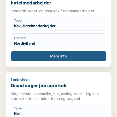
hotelmedarbejder
Lennarth søger job som kok / hotelmedarbejder
Type
Kok, Hotelmedarbejder
Område
Nordjylland
Mere info
1 mdr siden
David søger job som kok
David søger job som kok
Kok, barista, sommelier, bar, assist, leder - jeg kan
stortset det hele både foran og bagved
Type
Kok