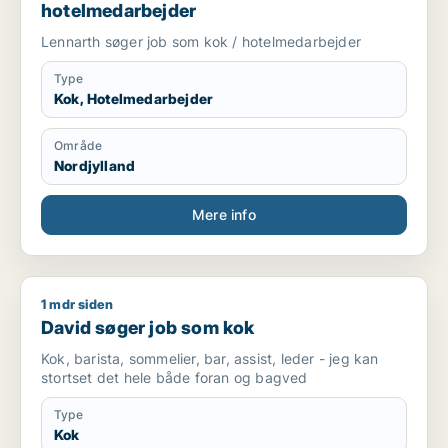
hotelmedarbejder
Lennarth søger job som kok / hotelmedarbejder
Type
Kok, Hotelmedarbejder
Område
Nordjylland
Mere info
1 mdr siden
David søger job som kok
David søger job som kok
Kok, barista, sommelier, bar, assist, leder - jeg kan
stortset det hele både foran og bagved
Type
Kok