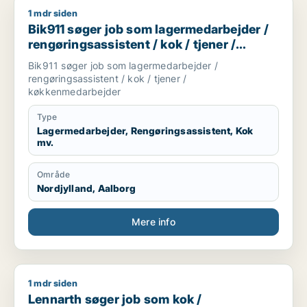
1 mdr siden
Bik911 søger job som lagermedarbejder / rengøringsassisten
Bik911 søger job som lagermedarbejder /
rengøringsassistent / kok / tjener /
køkkenmedarbejder
Bik911 søger job som lagermedarbejder /
rengøringsassistent / kok / tjener /
køkkenmedarbejder
Type
Lagermedarbejder, Rengøringsassistent, Kok
mv.
Område
Nordjylland, Aalborg
Mere info
1 mdr siden
Lennarth søger job som kok / hotelmedarbejder
Lennarth søger job som kok /