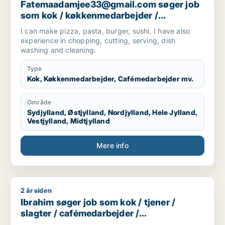
Fatemaadamjee33@gmail.com søger job
som kok / køkkenmedarbejder /
cafémedarbejder / hotelmedarbejder
I can make pizza, pasta, burger, sushi. I have also
experience in chopping, cutting, serving, dish
washing and cleaning.
Type
Kok, Køkkenmedarbejder, Cafémedarbejder mv.
Område
Sydjylland, Østjylland, Nordjylland, Hele Jylland,
Vestjylland, Midtjylland
Mere info
2 år siden
Ibrahim søger job som kok / tjener / slagter / cafémedarbejd
Ibrahim søger job som kok / tjener /
slagter / cafémedarbejder /
blomsterhandler