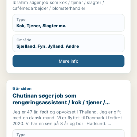
Ibrahim søger job som kok / tjener / slagter /
cafémedarbejder / blomsterhandler
Type
Kok, Tjener, Slagter mv.
Område
Sjælland, Fyn, Jylland, Andre
Mere info
5 år siden
Chutinan søger job som rengøringsassistent / kok / tjener /
Chutinan søger job som
rengøringsassistent / kok / tjener /
køkkenmedarbejder / slagter
Jeg er 47 år, født og opvokset i Thailand. Jeg er gift
med en dansk mand. Vi er flyttet til Danmark i foråret
2020. Vi har en søn på 8 år og bor i Hadsund.
Jeg forstår og taler en del dansk og jeg går for tiden
på sprogskole. Taler desuden engelsk.
Type