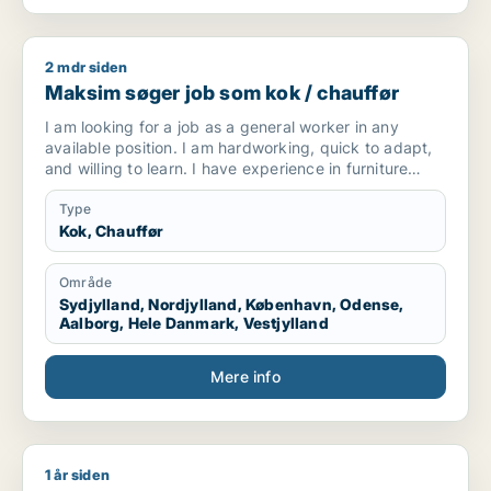
2 mdr siden
Maksim søger job som kok / chauffør
Maksim søger job som kok / chauffør
I am looking for a job as a general worker in any
available position. I am hardworking, quick to adapt,
and willing to learn. I have experience in furniture
making and upholstery, but I am open to any kind of
work opportunity.
Type
Kok, Chauffør
Område
Sydjylland, Nordjylland, København, Odense,
Aalborg, Hele Danmark, Vestjylland
Mere info
1 år siden
Fatemaadamjee33@gmail.com søger job som kok / køkkenme