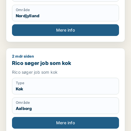
Område
Nordjylland
Mere info
2 mdr siden
Rico søger job som kok
Rico søger job som kok
Rico søger job som kok
Type
Kok
Område
Aalborg
Mere info