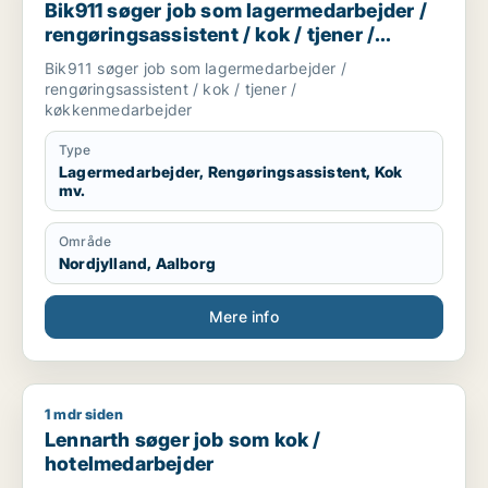
Bik911 søger job som lagermedarbejder /
rengøringsassistent / kok / tjener /
køkkenmedarbejder
Bik911 søger job som lagermedarbejder /
rengøringsassistent / kok / tjener /
køkkenmedarbejder
Type
Lagermedarbejder, Rengøringsassistent, Kok
mv.
Område
Nordjylland, Aalborg
Mere info
1 mdr siden
Lennarth søger job som kok / hotelmedarbejder
Lennarth søger job som kok /
hotelmedarbejder