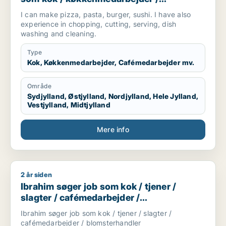
cafémedarbejder / hotelmedarbejder
I can make pizza, pasta, burger, sushi. I have also
experience in chopping, cutting, serving, dish
washing and cleaning.
Type
Kok, Køkkenmedarbejder, Cafémedarbejder mv.
Område
Sydjylland, Østjylland, Nordjylland, Hele Jylland,
Vestjylland, Midtjylland
Mere info
2 år siden
Ibrahim søger job som kok / tjener / slagter / cafémedarbejd
Ibrahim søger job som kok / tjener /
slagter / cafémedarbejder /
blomsterhandler
Ibrahim søger job som kok / tjener / slagter /
cafémedarbejder / blomsterhandler