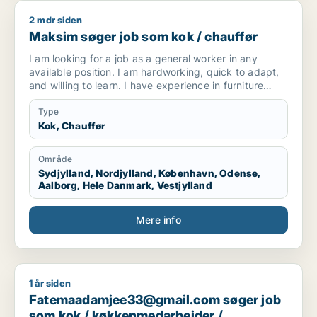
2 mdr siden
Maksim søger job som kok / chauffør
Maksim søger job som kok / chauffør
I am looking for a job as a general worker in any
available position. I am hardworking, quick to adapt,
and willing to learn. I have experience in furniture
making and upholstery, but I am open to any kind of
work opportunity.
Type
Kok, Chauffør
Område
Sydjylland, Nordjylland, København, Odense,
Aalborg, Hele Danmark, Vestjylland
Mere info
1 år siden
Fatemaadamjee33@gmail.com søger job som kok / køkkenme
Fatemaadamjee33@gmail.com søger job
som kok / køkkenmedarbejder /