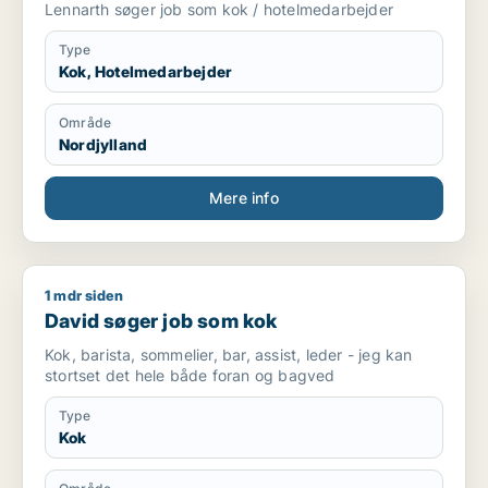
Lennarth søger job som kok / hotelmedarbejder
Type
Kok, Hotelmedarbejder
Område
Nordjylland
Mere info
1 mdr siden
David søger job som kok
David søger job som kok
Kok, barista, sommelier, bar, assist, leder - jeg kan
stortset det hele både foran og bagved
Type
Kok