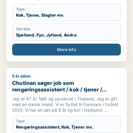
Type
Kok, Tjener, Slagter mv.
Område
Sjælland, Fyn, Jylland, Andre
Mere info
5 år siden
Chutinan søger job som rengøringsassistent / kok / tjener /
Chutinan søger job som
rengøringsassistent / kok / tjener /
køkkenmedarbejder / slagter
Jeg er 47 år, født og opvokset i Thailand. Jeg er gift
med en dansk mand. Vi er flyttet til Danmark i foråret
2020. Vi har en søn på 8 år og bor i Hadsund.
Jeg forstår og taler en del dansk og jeg går for tiden
på sprogskole. Taler desuden engelsk.
Type
Jeg er handelsuddannet og har tidligere arbejdet med
Rengøringsassistent, Kok, Tjener mv.
bogholderi og kundekontakt i forskellige