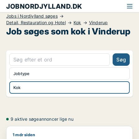
JOBNORDJYLLAND.DK
Jobs i Nordjylland søges
Detail, Restauration og Hotel
Kok
Vinderup
Job søges som kok i Vinderup
Søg
Jobtype
Kok
9 aktive søgeannoncer lige nu
1 mdr siden
Bik911 søger job som lagermedarbejder / rengøringsassisten