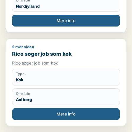
Område
Nordjylland
Mere info
2 mdr siden
Rico søger job som kok
Rico søger job som kok
Rico søger job som kok
Type
Kok
Område
Aalborg
Mere info