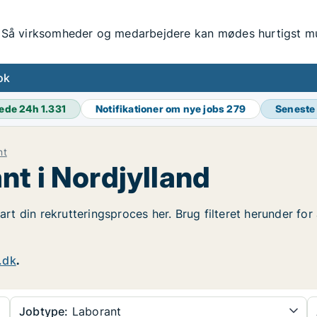
Så virksomheder og medarbejdere kan mødes hurtigst mul
ok
ede 24h
1.331
Notifikationer om nye jobs
279
Seneste
nt
nt i Nordjylland
tart din rekrutteringsproces her. Brug filteret herunder fo
.dk
.
Jobtype:
Laborant