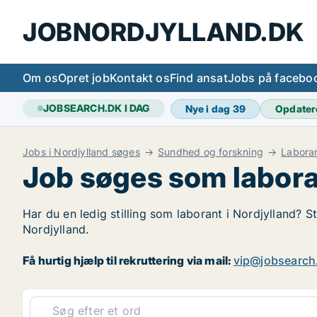
JOBNORDJYLLAND.DK
Om os
Opret job
Kontakt os
Find ansat
Jobs på facebo
JOBSEARCH.DK I DAG
Nye i dag
39
Opdater
Jobs i Nordjylland søges
Sundhed og forskning
Labora
Job søges som labora
Har du en ledig stilling som laborant i Nordjylland? S
Nordjylland.
Få hurtig hjælp til rekruttering via mail:
vip@jobsearch