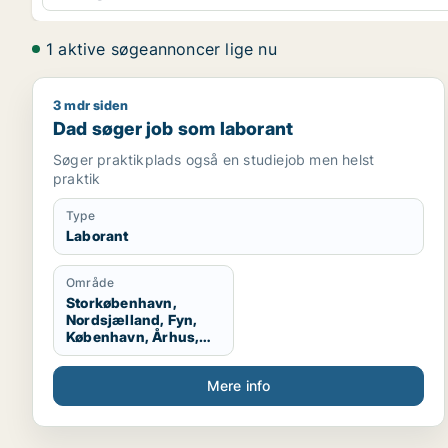
1 aktive søgeannoncer lige nu
3 mdr siden
Dad søger job som laborant
Dad søger job som laborant
Søger praktikplads også en studiejob men helst
praktik
Type
Laborant
Område
Storkøbenhavn,
Nordsjælland, Fyn,
København, Århus,
Aalborg
Mere info