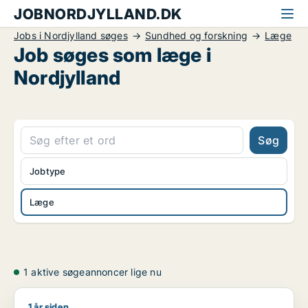
JOBNORDJYLLAND.DK
Jobs i Nordjylland søges
Sundhed og forskning
Læge
Job søges som læge i
Nordjylland
Søg
Jobtype
Læge
1 aktive søgeannoncer lige nu
1 år siden
Jeg søger job som læge