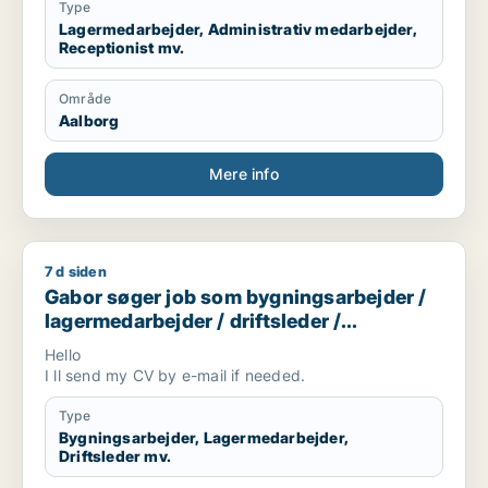
Type
Lagermedarbejder, Administrativ medarbejder,
Receptionist mv.
Område
Aalborg
Mere info
7 d siden
Gabor søger job som bygningsarbejder / lagermedarbejder / d
Gabor søger job som bygningsarbejder /
lagermedarbejder / driftsleder /
ungarbejder / ufaglært
Hello
I ll send my CV by e-mail if needed.
Type
Bygningsarbejder, Lagermedarbejder,
Driftsleder mv.