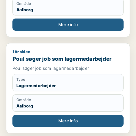
Område
Aalborg
Mere info
1 år siden
Poul søger job som lagermedarbejder
Poul søger job som lagermedarbejder
Poul søger job som lagermedarbejder
Type
Lagermedarbejder
Område
Aalborg
Mere info