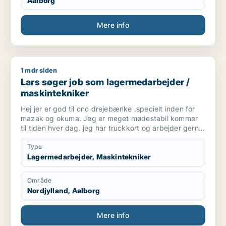
Aalborg
Mere info
1 mdr siden
Lars søger job som lagermedarbejder / maskintekniker
Lars søger job som lagermedarbejder /
maskintekniker
Hej jer er god til cnc drejebænke .specielt inden for
mazak og okuma. Jeg er meget mødestabil kommer
til tiden hver dag. jeg har truckkort og arbejder gerne
daghold.
Type
Lagermedarbejder, Maskintekniker
Område
Nordjylland, Aalborg
Mere info