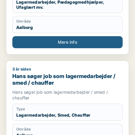
Lagermedarbejder, Pædagogmedhjælper,
Ufaglært mv.
Område
Aalborg
Mere info
3 år siden
Hans søger job som lagermedarbejder / smed / chauffør
Hans søger job som lagermedarbejder /
smed / chauffør
Hans søger job som lagermedarbejder / smed /
chauffør
Type
Lagermedarbejder, Smed, Chauffør
Område