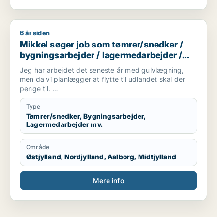
6 år siden
Mikkel søger job som tømrer/snedker / bygningsarbejder / la
Mikkel søger job som tømrer/snedker /
bygningsarbejder / lagermedarbejder /
fritids medarbejder / ufaglært
Jeg har arbejdet det seneste år med gulvlægning,
men da vi planlægger at flytte til udlandet skal der
penge til.
Derfor søger jeg deltid/fuldtid indtil det hele er på
Type
plads.
Tømrer/snedker, Bygningsarbejder,
Lagermedarbejder mv.
Område
Østjylland, Nordjylland, Aalborg, Midtjylland
Mere info