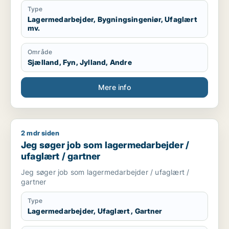
Type
Lagermedarbejder, Bygningsingeniør, Ufaglært
mv.
Område
Sjælland, Fyn, Jylland, Andre
Mere info
2 mdr siden
Jeg søger job som lagermedarbejder / ufaglært / gartner
Jeg søger job som lagermedarbejder /
ufaglært / gartner
Jeg søger job som lagermedarbejder / ufaglært /
gartner
Type
Lagermedarbejder, Ufaglært , Gartner