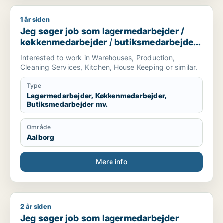
1 år siden
Jeg søger job som lagermedarbejder / køkkenmedarbejder /
Jeg søger job som lagermedarbejder /
køkkenmedarbejder / butiksmedarbejder /
ufaglært / hotelmedarbejder
Interested to work in Warehouses, Production,
Cleaning Services, Kitchen, House Keeping or similar.
Type
Lagermedarbejder, Køkkenmedarbejder,
Butiksmedarbejder mv.
Område
Aalborg
Mere info
2 år siden
Jeg søger job som lagermedarbejder
Jeg søger job som lagermedarbejder