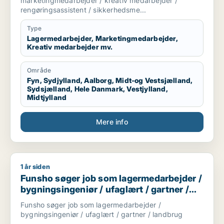
marketingmedarbejder / kreativ medarbejder /
sikkerhedsmedarbejder
rengøringsassistent / sikkerhedsme...
Type
Lagermedarbejder, Marketingmedarbejder,
Kreativ medarbejder mv.
Område
Fyn, Sydjylland, Aalborg, Midt-og Vestsjælland,
Sydsjælland, Hele Danmark, Vestjylland,
Midtjylland
Mere info
1 år siden
Funsho søger job som lagermedarbejder / bygningsingeniør /
Funsho søger job som lagermedarbejder /
bygningsingeniør / ufaglært / gartner /
landbrug
Funsho søger job som lagermedarbejder /
bygningsingeniør / ufaglært / gartner / landbrug