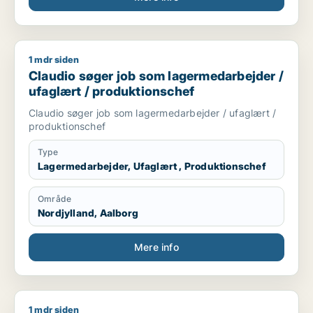
1 mdr siden
Claudio søger job som lagermedarbejder / ufaglært / produk
Claudio søger job som lagermedarbejder /
ufaglært / produktionschef
Claudio søger job som lagermedarbejder / ufaglært /
produktionschef
Type
Lagermedarbejder, Ufaglært , Produktionschef
Område
Nordjylland, Aalborg
Mere info
1 mdr siden
Ole søger job som lagermedarbejder / ufaglært / transport