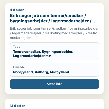
4 d siden
Erik søger job som tømrer/snedker / bygningsarbejder / la
Erik søger job som tømrer/snedker /
bygningsarbejder / lagermedarbejder /
marketingmedarbejder / kreativ
Erik søger job som tømrer/snedker / bygningsarbejder
medarbejder
/ lagermedarbejder / marketingmedarbejder / kreativ
medarbejder
Type
Tømrer/snedker, Bygningsarbejder,
Lagermedarbejder mv.
Område
Nordjylland, Aalborg, Midtjylland
Mere info
12 d siden
Cecilie søger job som lagermedarbejder