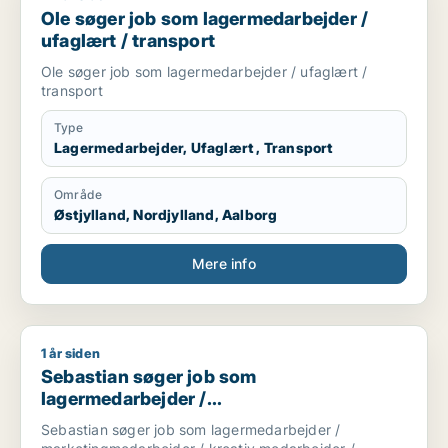
Ole søger job som lagermedarbejder /
ufaglært / transport
Ole søger job som lagermedarbejder / ufaglært /
transport
Type
Lagermedarbejder, Ufaglært , Transport
Område
Østjylland, Nordjylland, Aalborg
Mere info
1 år siden
Sebastian søger job som lagermedarbejder / marketingmedar
Sebastian søger job som
lagermedarbejder /
marketingmedarbejder / kreativ
Sebastian søger job som lagermedarbejder /
medarbejder / rengøringsassistent /