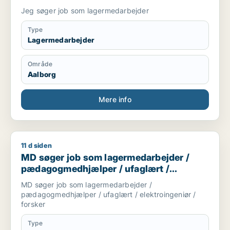
Jeg søger job som lagermedarbejder
Type
Lagermedarbejder
Område
Aalborg
Mere info
11 d siden
MD søger job som lagermedarbejder / pædagogmedhjælper / u
MD søger job som lagermedarbejder /
pædagogmedhjælper / ufaglært /
elektroingeniør / forsker
MD søger job som lagermedarbejder /
pædagogmedhjælper / ufaglært / elektroingeniør /
forsker
Type