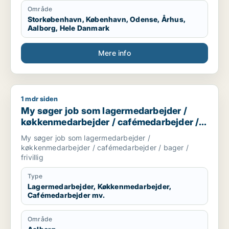
Område
Storkøbenhavn, København, Odense, Århus,
Aalborg, Hele Danmark
Mere info
1 mdr siden
My søger job som lagermedarbejder / køkkenmedarbejder / ca
My søger job som lagermedarbejder /
køkkenmedarbejder / cafémedarbejder /
bager / frivillig
My søger job som lagermedarbejder /
køkkenmedarbejder / cafémedarbejder / bager /
frivillig
Type
Lagermedarbejder, Køkkenmedarbejder,
Cafémedarbejder mv.
Område