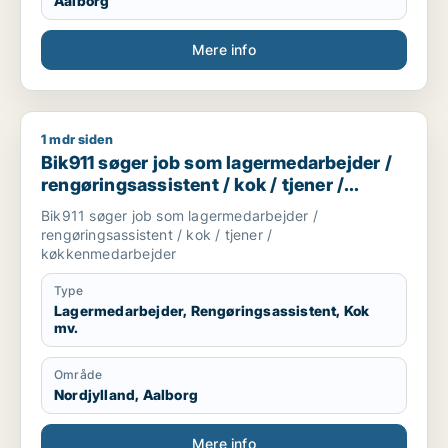
Aalborg
Mere info
1 mdr siden
Bik911 søger job som lagermedarbejder / rengøringsassisten
Bik911 søger job som lagermedarbejder /
rengøringsassistent / kok / tjener /
køkkenmedarbejder
Bik911 søger job som lagermedarbejder /
rengøringsassistent / kok / tjener /
køkkenmedarbejder
Type
Lagermedarbejder, Rengøringsassistent, Kok
mv.
Område
Nordjylland, Aalborg
Mere info