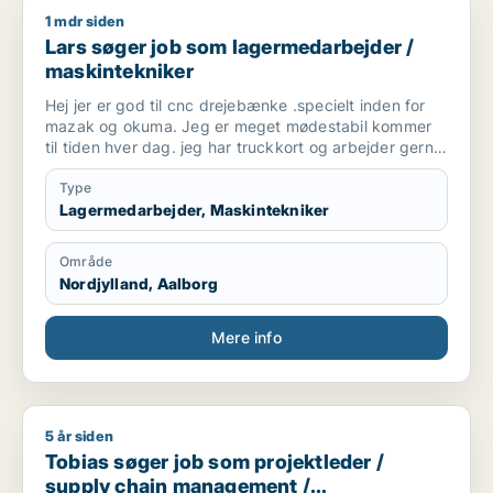
1 mdr siden
Lars søger job som lagermedarbejder / maskintekniker
Lars søger job som lagermedarbejder /
maskintekniker
Hej jer er god til cnc drejebænke .specielt inden for
mazak og okuma. Jeg er meget mødestabil kommer
til tiden hver dag. jeg har truckkort og arbejder gerne
daghold.
Type
Lagermedarbejder, Maskintekniker
Område
Nordjylland, Aalborg
Mere info
5 år siden
Tobias søger job som projektleder / supply chain managemen
Tobias søger job som projektleder /
supply chain management /