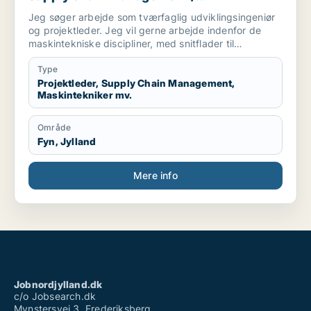
maskintekniker / maskiningeniør / forsker
Jeg søger arbejde som tværfaglig udviklingsingeniør
og projektleder. Jeg vil gerne arbejde indenfor de
maskintekniske discipliner, med snitflader til
mekatronik, automation, robotteknologi, energi og
indeklima og medica/Bioteknologi.
Type
Projektleder, Supply Chain Management,
Maskintekniker mv.
Område
Fyn, Jylland
Mere info
Jobnordjylland.dk
c/o Jobsearch.dk
Mynstersvej 3, Frederiksberg