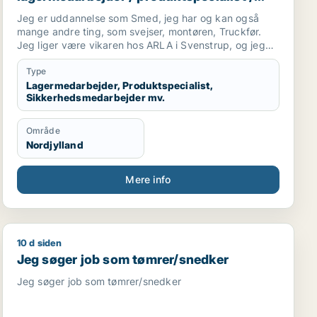
sikkerhedsmedarbejder / smed /
Jeg er uddannelse som Smed, jeg har og kan også
logistikmedarbejder
mange andre ting, som svejser, montøren, Truckfør.
Jeg liger være vikaren hos ARLA i Svenstrup, og jeg
kan beviser at jeg er gode medarbejder......
Type
Lagermedarbejder, Produktspecialist,
Sikkerhedsmedarbejder mv.
Område
Nordjylland
Mere info
10 d siden
darbejder / hotelmedarbejder
Jeg søger job som tømrer/snedker
Jeg søger job som tømrer/snedker
Jeg søger job som tømrer/snedker