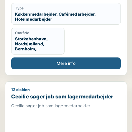
Type
Køkkenmedarbejder, Cafémedarbejder,
Hotelmedarbejder
Område
Storkøbenhavn,
Nordsjælland,
Bornholm,
København, Odense,
Århus, Aalborg, Midt-
Mere info
og Vestsjælland,
Sydsjælland, Hele
Danmark, Hele
Sjælland, Hele
Jylland, Vestjylland
12 d siden
ansmedarbejder / administrativ medarbejder / lønspeciali
Cecilie søger job som lagermedarbejder
Cecilie søger job som lagermedarbejder
Cecilie søger job som lagermedarbejder