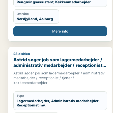
Rengøringsassistent, Køkkenmedarbejder
Område
Nordjylland, Aalborg
Mere info
23 d siden
Astrid søger job som lagermedarbejder / administr
Astrid søger job som lagermedarbejder /
administrativ medarbejder / receptionist /
tjener / køkkenmedarbejder
Astrid søger job som lagermedarbejder / administrativ
medarbejder / receptionist / tjener /
køkkenmedarbejder
Type
Lagermedarbejder, Administrativ medarbejder,
Receptionist mv.