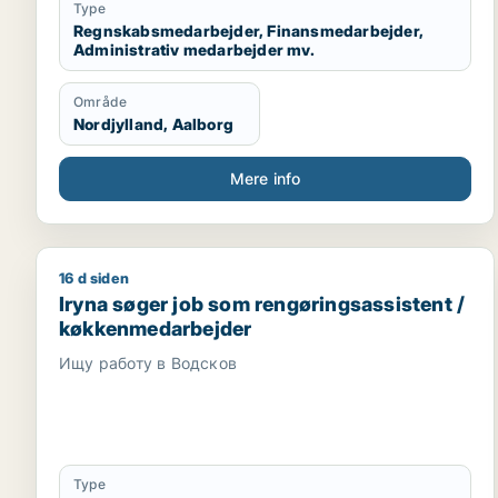
Type
Regnskabsmedarbejder, Finansmedarbejder,
Administrativ medarbejder mv.
Område
Nordjylland, Aalborg
Mere info
16 d siden
Iryna søger job som rengøringsassistent / køkken
Iryna søger job som rengøringsassistent /
køkkenmedarbejder
Ищу работу в Водсков
Type