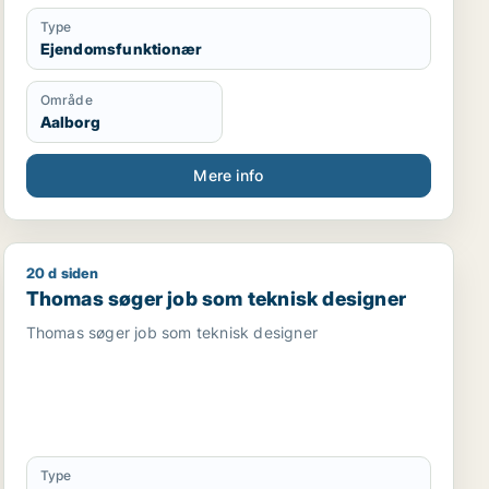
Type
Ejendomsfunktionær
Område
Aalborg
Mere info
20 d siden
telmedarbejder
Thomas søger job som teknisk designer
Thomas søger job som teknisk designer
Thomas søger job som teknisk designer
Type