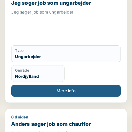
Jeg søger job som ungarbejder
Jeg søger job som ungarbejder
Type
Ungarbejder
Område
Nordjylland
Mere info
8 d siden
Anders søger job som chauffør
Anders søger job som chauffør