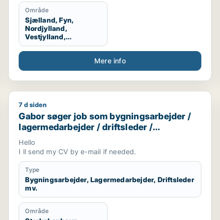
Område
Sjælland, Fyn,
Nordjylland,
Vestjylland,
Midtjylland
Mere info
7 d siden
ativ medarbejder / receptionist / tjener / køkkenmedarbej
Gabor søger job som bygningsarbejder / lagermedarbe
Gabor søger job som bygningsarbejder /
lagermedarbejder / driftsleder /
ungarbejder / ufaglært
Hello
I ll send my CV by e-mail if needed.
Type
Bygningsarbejder, Lagermedarbejder, Driftsleder
mv.
Område