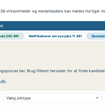
Så virksomheder og medarbejdere kan mødes hurtigst mul
ok
ede 24h
491
Notifikationer om nye jobs
11.381
Seneste
ingsproces her. Brug filteret herunder for at finde kandida
.dk
.
Vælg jobtype