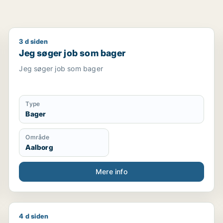
3 d siden
Jeg søger job som bager
Jeg søger job som bager
Jeg søger job som bager
Type
Bager
Område
Aalborg
Mere info
4 d siden
jder / lagermedarbejder / marketingmedarbejder / kreati
Jeg søger job som ungarbejder