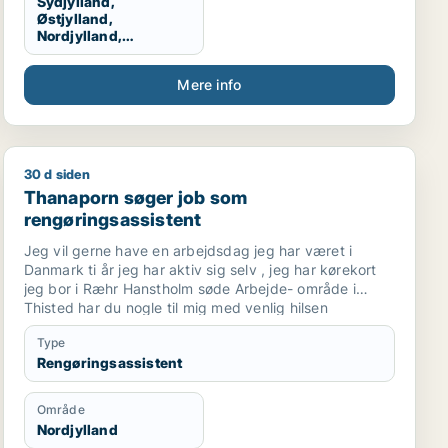
Sydjylland,
Østjylland,
Nordjylland,
Vestjylland,
Midtjylland
Mere info
30 d siden
eptionist / kontorassistent / hr-medarbejder
Thanaporn søger job som rengøringsassistent
Thanaporn søger job som
rengøringsassistent
Jeg vil gerne have en arbejdsdag jeg har været i
Danmark ti år jeg har aktiv sig selv , jeg har kørekort
jeg bor i Ræhr Hanstholm søde Arbejde- område i
Thisted har du nogle til mig med venlig hilsen
Thanaporn
Type
Rengøringsassistent
Område
Nordjylland