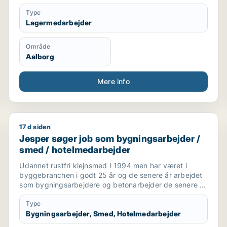
Type
Lagermedarbejder
Område
Aalborg
Mere info
17 d siden
medarbejder
Jesper søger job som bygningsarbejder / smed / ho
Jesper søger job som bygningsarbejder /
smed / hotelmedarbejder
Udannet rustfri klejnsmed I 1994 men har været i
byggebranchen i godt 25 år og de senere år arbejdet
som bygningsarbejdere og betonarbejder de senere år
som kranfører som jeg er pt.
Type
Bygningsarbejder, Smed, Hotelmedarbejder