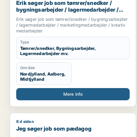
Erik søger job som tømrer/snedker /
bygningsarbejder / lagermedarbejder /
marketingmedarbejder / kreativ
Erik søger job som tømrer/snedker / bygningsarbejder
medarbejder
/ lagermedarbejder / marketingmedarbejder / kreativ
medarbejder
Type
Tømrer/snedker, Bygningsarbejder,
Lagermedarbejder mv.
Område
Nordjylland, Aalborg,
Midtjylland
Mere info
8 d siden
Jeg søger job som pædagog
Jeg søger job som pædagog