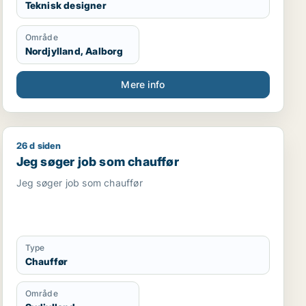
Teknisk designer
Område
Nordjylland, Aalborg
Mere info
26 d siden
der
jder / driftsleder / ungarbejder / ufaglært
Jeg søger job som chauffør
Jeg søger job som chauffør
Jeg søger job som chauffør
Type
Chauffør
Område