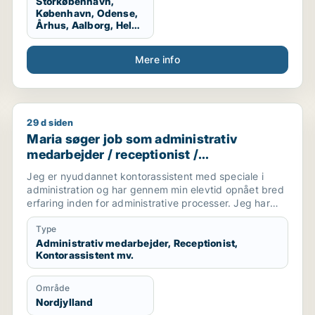
Storkøbenhavn,
København, Odense,
Århus, Aalborg, Hele
Danmark
Mere info
29 d siden
Maria søger job som administrativ medarbejder / rec
Maria søger job som administrativ
medarbejder / receptionist /
kontorassistent / hr-medarbejder
Jeg er nyuddannet kontorassistent med speciale i
administration og har gennem min elevtid opnået bred
erfaring inden for administrative processer. Jeg har
arbejdet med blandt andet fakturering, vareoprettelse,
stamdata, ERP-systemet Navision, ordrebehandling og
Type
kundeservice.
Administrativ medarbejder, Receptionist,
Kontorassistent mv.
Jeg trives bedst med strukturerede opgaver, klare
processer og kvalitetssikring. Jeg arbejder grundigt
Område
og systematisk og søger en administrativ stilling, hvor
Nordjylland
jeg kan bruge mine kompetencer inden for