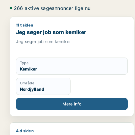
266 aktive søgeannoncer lige nu
11 t siden
Jeg søger job som kemiker
Jeg søger job som kemiker
Jeg søger job som kemiker
Type
Kemiker
Område
Nordjylland
Mere info
4 d siden
Erik søger job som tømrer/snedker / bygningsarbe