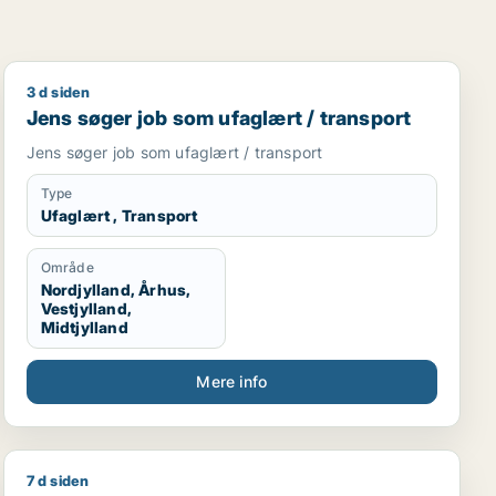
3 d siden
Jens søger job som ufaglært / transport
Jens søger job som ufaglært / transport
Jens søger job som ufaglært / transport
Type
Ufaglært , Transport
Område
Nordjylland, Århus,
Vestjylland,
Midtjylland
Mere info
7 d siden
v medarbejder
Jeg søger job som pædagog