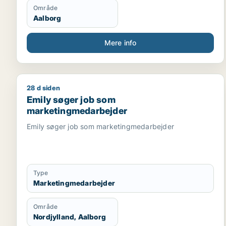
Område
Aalborg
Mere info
28 d siden
Emily søger job som marketingmedarbejder
Emily søger job som
marketingmedarbejder
Emily søger job som marketingmedarbejder
Type
Marketingmedarbejder
Område
Nordjylland, Aalborg