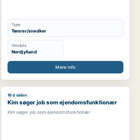
Type
Tømrer/snedker
Område
Nordjylland
Mere info
16 d siden
st / kontorassistent
Kim søger job som ejendomsfunktionær
Kim søger job som ejendomsfunktionær
Kim søger job som ejendomsfunktionær