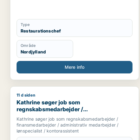
Type
Restaurationschef
Område
Nordjylland
Mere info
11 d siden
Kathrine søger job som regnskabsmedarbejder / fin
Kathrine søger job som
regnskabsmedarbejder /
finansmedarbejder / administrativ
Kathrine søger job som regnskabsmedarbejder /
medarbejder / lønspecialist /
finansmedarbejder / administrativ medarbejder /
kontorassistent
lønspecialist / kontorassistent