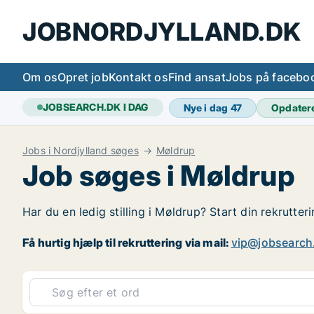
JOBNORDJYLLAND.DK
Om os
Opret job
Kontakt os
Find ansat
Jobs på facebo
JOBSEARCH.DK I DAG
Nye i dag
47
Opdater
Jobs i Nordjylland søges
Møldrup
Job søges i Møldrup
Har du en ledig stilling i Møldrup? Start din rekrutter
Få hurtig hjælp til rekruttering via mail:
vip@jobsearch