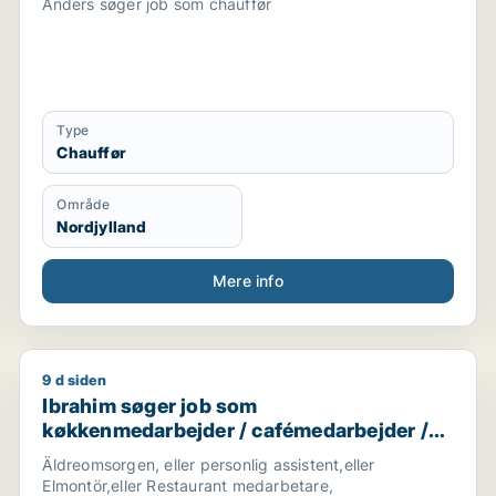
Anders søger job som chauffør
Type
Chauffør
Område
Nordjylland
Mere info
9 d siden
Ibrahim søger job som køkkenmedarbejder / caféme
Ibrahim søger job som
køkkenmedarbejder / cafémedarbejder /
hotelmedarbejder
Äldreomsorgen, eller personlig assistent,eller
Elmontör,eller Restaurant medarbetare,