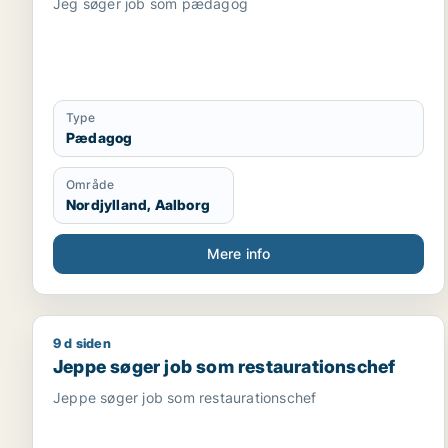
Jeg søger job som pædagog
Type
Pædagog
Område
Nordjylland, Aalborg
Mere info
9 d siden
Jeppe søger job som restaurationschef
Jeppe søger job som restaurationschef
Jeppe søger job som restaurationschef