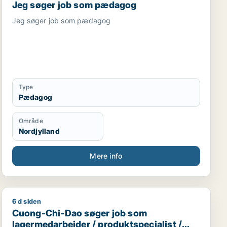
Jeg søger job som pædagog
Jeg søger job som pædagog
Type
Pædagog
Område
Nordjylland
Mere info
6 d siden
Cuong-Chi-Dao søger job som lagermedarbejder / prod
Cuong-Chi-Dao søger job som
lagermedarbejder / produktspecialist /