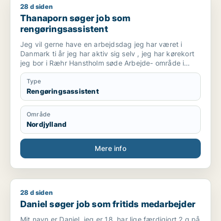
28 d siden
Thanaporn søger job som rengøringsassistent
Thanaporn søger job som
rengøringsassistent
Jeg vil gerne have en arbejdsdag jeg har været i
Danmark ti år jeg har aktiv sig selv , jeg har kørekort
jeg bor i Ræhr Hanstholm søde Arbejde- område i
Thisted har du nogle til mig med venlig hilsen
Thanaporn
Type
Rengøringsassistent
Område
Nordjylland
Mere info
28 d siden
Daniel søger job som fritids medarbejder
Daniel søger job som fritids medarbejder
Mit navn er Daniel, jeg er 18, har lige færdigjort 2.g på