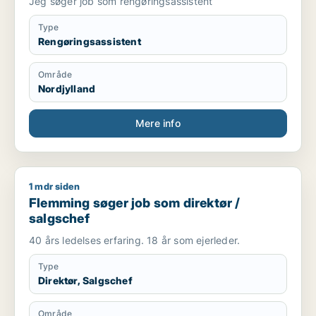
Jeg søger job som rengøringsassistent
Type
Rengøringsassistent
Område
Nordjylland
Mere info
1 mdr siden
Flemming søger job som direktør / salgschef
Flemming søger job som direktør /
salgschef
40 års ledelses erfaring. 18 år som ejerleder.
Type
Direktør, Salgschef
Område