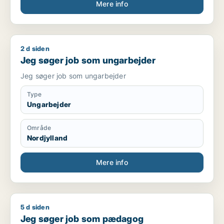
Mere info
2 d siden
Jeg søger job som ungarbejder
Jeg søger job som ungarbejder
Jeg søger job som ungarbejder
Type
Ungarbejder
Område
Nordjylland
Mere info
5 d siden
Jeg søger job som pædagog
Jeg søger job som pædagog