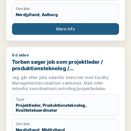
Område
Nordjylland, Aalborg
Mere info
6 d siden
Torben søger job som projektleder / produktionsteknolog / k
Torben søger job som projektleder /
produktionsteknolog /
kvalitetskoordinator
Jeg går efter jobs indenfor brancher med Facility
Management/produktion-værksted. Med roller
indenfor koordination/controlling/projektledelse.
Type
Projektleder, Produktionsteknolog,
Kvalitetskoordinator
Område
Nordjylland, Midtjylland