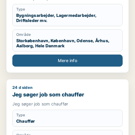
Type
Bygningsarbejder, Lagermedarbejder,
Driftsleder mv.
Område
Storkøbenhavn, København, Odense, Århus,
Aalborg, Hele Danmark
Mere info
24 d siden
Jeg søger job som chauffør
Jeg søger job som chauffør
Jeg søger job som chauffør
Type
Chauffør