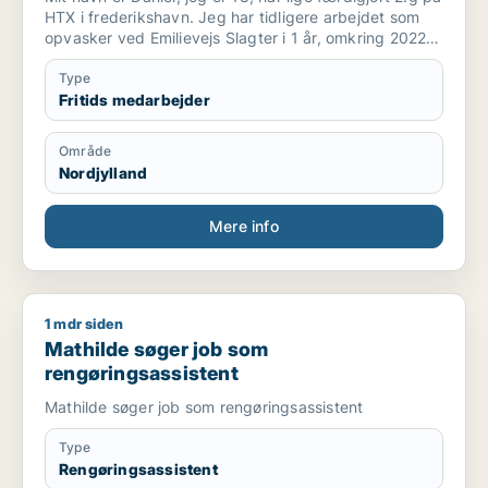
HTX i frederikshavn. Jeg har tidligere arbejdet som
opvasker ved Emilievejs Slagter i 1 år, omkring 2022
til 2023. Før det arbejdede jeg som reklame og avis
omdeler.
Type
Fritids medarbejder
Område
Nordjylland
Mere info
1 mdr siden
Mathilde søger job som rengøringsassistent
Mathilde søger job som
rengøringsassistent
Mathilde søger job som rengøringsassistent
Type
Rengøringsassistent