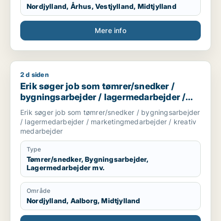
Nordjylland, Århus, Vestjylland, Midtjylland
Mere info
2 d siden
Erik søger job som tømrer/snedker / bygningsarbejder / la
Erik søger job som tømrer/snedker /
bygningsarbejder / lagermedarbejder /
marketingmedarbejder / kreativ
Erik søger job som tømrer/snedker / bygningsarbejder
medarbejder
/ lagermedarbejder / marketingmedarbejder / kreativ
medarbejder
Type
Tømrer/snedker, Bygningsarbejder,
Lagermedarbejder mv.
Område
Nordjylland, Aalborg, Midtjylland