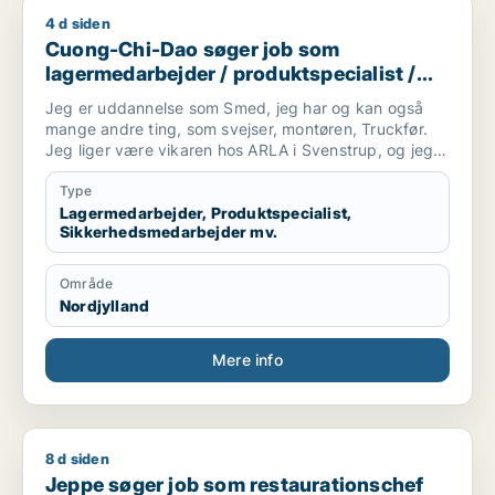
4 d siden
Cuong-Chi-Dao søger job som lagermedarbejder / produktspe
Cuong-Chi-Dao søger job som
lagermedarbejder / produktspecialist /
sikkerhedsmedarbejder / smed /
Jeg er uddannelse som Smed, jeg har og kan også
logistikmedarbejder
mange andre ting, som svejser, montøren, Truckfør.
Jeg liger være vikaren hos ARLA i Svenstrup, og jeg
kan beviser at jeg er gode medarbejder......
Type
Lagermedarbejder, Produktspecialist,
Sikkerhedsmedarbejder mv.
Område
Nordjylland
Mere info
8 d siden
Jeppe søger job som restaurationschef
Jeppe søger job som restaurationschef