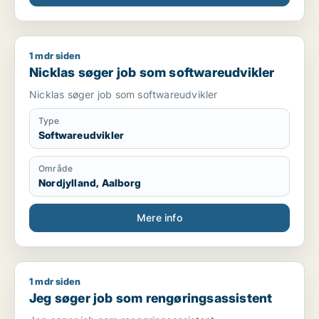
1 mdr siden
Nicklas søger job som softwareudvikler
Nicklas søger job som softwareudvikler
Nicklas søger job som softwareudvikler
Type
Softwareudvikler
Område
Nordjylland, Aalborg
Mere info
1 mdr siden
Jeg søger job som rengøringsassistent
Jeg søger job som rengøringsassistent