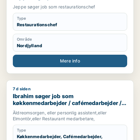
Jeppe søger job som restaurationschef
Type
Restaurationschef
Område
Nordjylland
Mere info
7 d siden
Ibrahim søger job som køkkenmedarbejder / cafémedarbejde
Ibrahim søger job som
køkkenmedarbejder / cafémedarbejder /
hotelmedarbejder
Äldreomsorgen, eller personlig assistent,eller
Elmontör,eller Restaurant medarbetare,
Type
Køkkenmedarbejder, Cafémedarbejder,