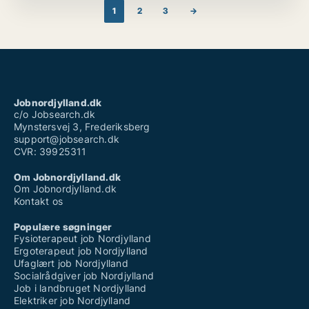
(DSP), sikre overholdelse af retningslinjer,
1
2
3
→
datastrukturer og mediestandarder samt overvåge
store driftsprocesser. Jeg er dygtig til IP-
informationsstyring, herunder gennemgang af
kontrakter, analyse af ophavsretsregistreringer og
håndhævelsesstrategier.
Jobnordjylland.dk
c/o Jobsearch.dk
Mynstersvej 3, Frederiksberg
support@jobsearch.dk
CVR: 39925311
Om Jobnordjylland.dk
Om Jobnordjylland.dk
Kontakt os
Populære søgninger
Fysioterapeut job Nordjylland
Ergoterapeut job Nordjylland
Ufaglært job Nordjylland
Socialrådgiver job Nordjylland
Job i landbruget Nordjylland
Elektriker job Nordjylland