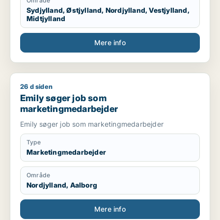
Område
Sydjylland, Østjylland, Nordjylland, Vestjylland,
Midtjylland
Mere info
26 d siden
Emily søger job som marketingmedarbejder
Emily søger job som
marketingmedarbejder
Emily søger job som marketingmedarbejder
Type
Marketingmedarbejder
Område
Nordjylland, Aalborg
Mere info