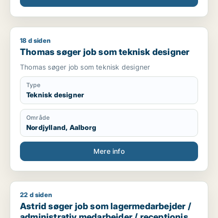
18 d siden
Thomas søger job som teknisk designer
Thomas søger job som teknisk designer
Thomas søger job som teknisk designer
Type
Teknisk designer
Område
Nordjylland, Aalborg
Mere info
22 d siden
Astrid søger job som lagermedarbejder / administrativ medar
Astrid søger job som lagermedarbejder /
administrativ medarbejder / receptionist /