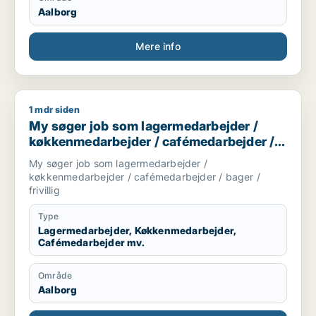
Aalborg
Mere info
1 mdr siden
My søger job som lagermedarbejder / køkkenmedarbejder / ca
My søger job som lagermedarbejder /
køkkenmedarbejder / cafémedarbejder /
bager / frivillig
My søger job som lagermedarbejder /
køkkenmedarbejder / cafémedarbejder / bager /
frivillig
Type
Lagermedarbejder, Køkkenmedarbejder,
Cafémedarbejder mv.
Område
Aalborg