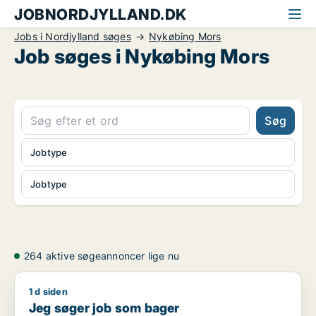
JOBNORDJYLLAND.DK
Jobs i Nordjylland søges
Nykøbing Mors
Job søges i Nykøbing Mors
Søg
Jobtype
Jobtype
264 aktive søgeannoncer lige nu
1 d siden
Jeg søger job som bager
Jeg søger job som bager