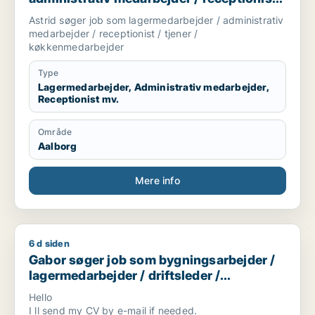
tjener / køkkenmedarbejder
Astrid søger job som lagermedarbejder / administrativ
medarbejder / receptionist / tjener /
køkkenmedarbejder
Type
Lagermedarbejder, Administrativ medarbejder,
Receptionist mv.
Område
Aalborg
Mere info
6 d siden
Gabor søger job som bygningsarbejder / lagermedarbejder / d
Gabor søger job som bygningsarbejder /
lagermedarbejder / driftsleder /
ungarbejder / ufaglært
Hello
I ll send my CV by e-mail if needed.