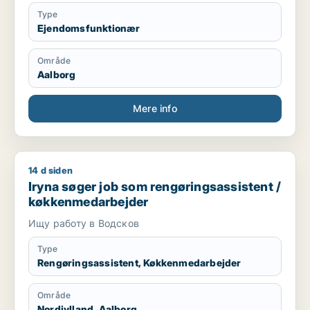
Type
Ejendomsfunktionær
Område
Aalborg
Mere info
14 d siden
Iryna søger job som rengøringsassistent / køkkenmedarbejd
Iryna søger job som rengøringsassistent /
køkkenmedarbejder
Ищу работу в Водсков
Type
Rengøringsassistent, Køkkenmedarbejder
Område
Nordjylland, Aalborg