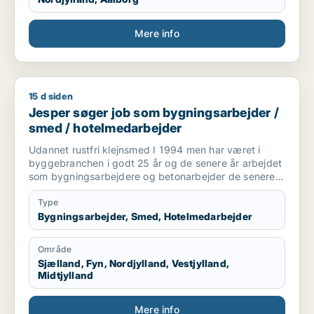
Mere info
15 d siden
Jesper søger job som bygningsarbejder / smed / hotelmeda
Jesper søger job som bygningsarbejder /
smed / hotelmedarbejder
Udannet rustfri klejnsmed I 1994 men har været i
byggebranchen i godt 25 år og de senere år arbejdet
som bygningsarbejdere og betonarbejder de senere
år som kranfører som jeg er pt.
Type
Bygningsarbejder, Smed, Hotelmedarbejder
Område
Sjælland, Fyn, Nordjylland, Vestjylland,
Midtjylland
Mere info