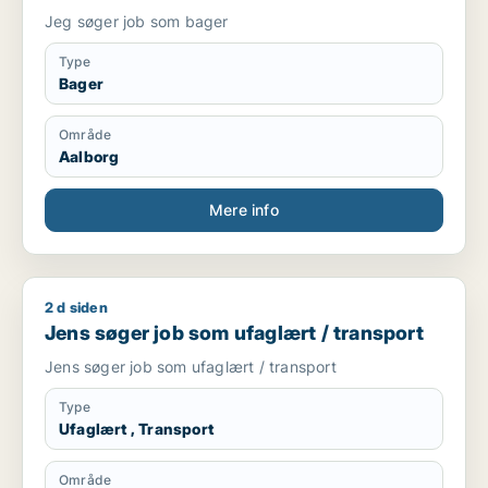
Jeg søger job som bager
Type
Bager
Område
Aalborg
Mere info
2 d siden
Jens søger job som ufaglært / transport
Jens søger job som ufaglært / transport
Jens søger job som ufaglært / transport
Type
Ufaglært , Transport
Område