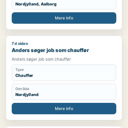
Nordjylland, Aalborg
Mere info
7 d siden
Anders søger job som chauffør
Anders søger job som chauffør
Anders søger job som chauffør
Type
Chauffør
Område
Nordjylland
Mere info