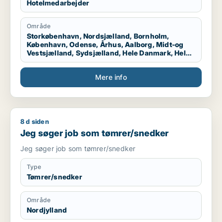
Hotelmedarbejder
Område
Storkøbenhavn, Nordsjælland, Bornholm,
København, Odense, Århus, Aalborg, Midt-og
Vestsjælland, Sydsjælland, Hele Danmark, Hele
Sjælland, Hele Jylland, Vestjylland
Mere info
8 d siden
Jeg søger job som tømrer/snedker
Jeg søger job som tømrer/snedker
Jeg søger job som tømrer/snedker
Type
Tømrer/snedker
Område
Nordjylland