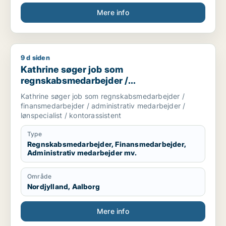
Mere info
9 d siden
Kathrine søger job som regnskabsmedarbejder / finansmedarbe
Kathrine søger job som
regnskabsmedarbejder /
finansmedarbejder / administrativ
Kathrine søger job som regnskabsmedarbejder /
medarbejder / lønspecialist /
finansmedarbejder / administrativ medarbejder /
kontorassistent
lønspecialist / kontorassistent
Type
Regnskabsmedarbejder, Finansmedarbejder,
Administrativ medarbejder mv.
Område
Nordjylland, Aalborg
Mere info