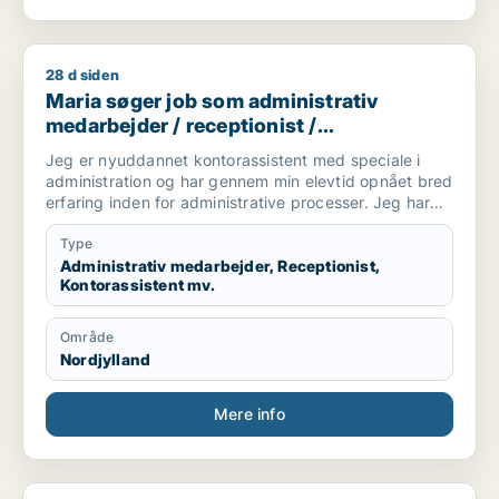
28 d siden
Maria søger job som administrativ medarbejder / receptionis
Maria søger job som administrativ
medarbejder / receptionist /
kontorassistent / hr-medarbejder
Jeg er nyuddannet kontorassistent med speciale i
administration og har gennem min elevtid opnået bred
erfaring inden for administrative processer. Jeg har
arbejdet med blandt andet fakturering,
vareoprettelse, stamdata, ERP-systemet Navision,
Type
ordrebehandling og kundeservice.
Administrativ medarbejder, Receptionist,
Kontorassistent mv.
Jeg trives bedst med strukturerede opgaver, klare
processer og kvalitetssikring. Jeg arbejder grundigt
Område
og systematisk og søger en administrativ stilling, hvor
Nordjylland
jeg kan bruge mine kompetencer inden for
koordinering, systemarbejde og daglige
administrative opgaver.
Mere info