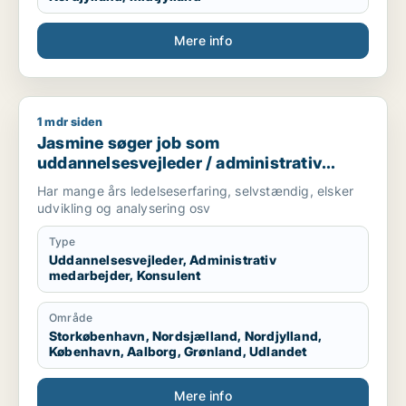
Mere info
1 mdr siden
Jasmine søger job som uddannelsesvejleder / administrativ 
Jasmine søger job som
uddannelsesvejleder / administrativ
medarbejder / konsulent
Har mange års ledelseserfaring, selvstændig, elsker
udvikling og analysering osv
Type
Uddannelsesvejleder, Administrativ
medarbejder, Konsulent
Område
Storkøbenhavn, Nordsjælland, Nordjylland,
København, Aalborg, Grønland, Udlandet
Mere info