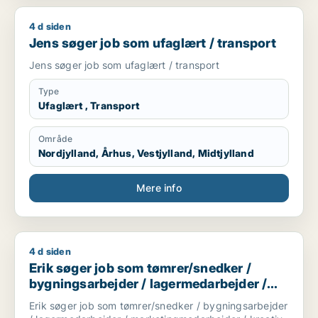
4 d siden
Jens søger job som ufaglært / transport
Jens søger job som ufaglært / transport
Jens søger job som ufaglært / transport
Type
Ufaglært , Transport
Område
Nordjylland, Århus, Vestjylland, Midtjylland
Mere info
4 d siden
Erik søger job som tømrer/snedker / bygningsarbejder / la
Erik søger job som tømrer/snedker /
bygningsarbejder / lagermedarbejder /
marketingmedarbejder / kreativ
Erik søger job som tømrer/snedker / bygningsarbejder
medarbejder