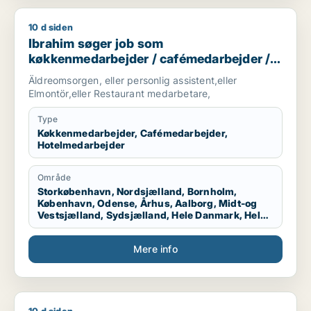
10 d siden
Ibrahim søger job som køkkenmedarbejder / cafémedarbejde
Ibrahim søger job som
køkkenmedarbejder / cafémedarbejder /
hotelmedarbejder
Äldreomsorgen, eller personlig assistent,eller
Elmontör,eller Restaurant medarbetare,
Type
Køkkenmedarbejder, Cafémedarbejder,
Hotelmedarbejder
Område
Storkøbenhavn, Nordsjælland, Bornholm,
København, Odense, Århus, Aalborg, Midt-og
Vestsjælland, Sydsjælland, Hele Danmark, Hele
Sjælland, Hele Jylland, Vestjylland
Mere info