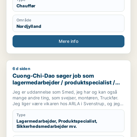
Chauffør
Område
Nordjylland
Mere info
6 d siden
Cuong-Chi-Dao søger job som lagermedarbejder / produktspe
Cuong-Chi-Dao søger job som
lagermedarbejder / produktspecialist /
sikkerhedsmedarbejder / smed /
Jeg er uddannelse som Smed, jeg har og kan også
logistikmedarbejder
mange andre ting, som svejser, montøren, Truckfør.
Jeg liger være vikaren hos ARLA i Svenstrup, og jeg
kan beviser at jeg er gode medarbejder......
Type
Lagermedarbejder, Produktspecialist,
Sikkerhedsmedarbejder mv.