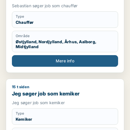
Sebastian søger job som chauffør
Type
Chauffør
Område
Østjylland, Nordjylland, Århus, Aalborg,
Midtjylland
Mere info
15 t siden
Jeg søger job som kemiker
Jeg søger job som kemiker
Jeg søger job som kemiker
Type
Kemiker