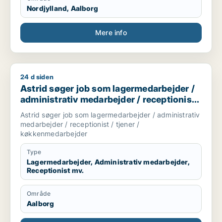
Nordjylland, Aalborg
Mere info
24 d siden
Astrid søger job som lagermedarbejder / administrativ medar
Astrid søger job som lagermedarbejder /
administrativ medarbejder / receptionist /
tjener / køkkenmedarbejder
Astrid søger job som lagermedarbejder / administrativ
medarbejder / receptionist / tjener /
køkkenmedarbejder
Type
Lagermedarbejder, Administrativ medarbejder,
Receptionist mv.
Område
Aalborg