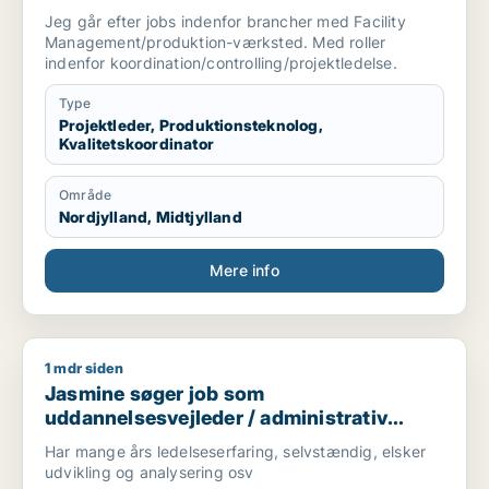
kvalitetskoordinator
Jeg går efter jobs indenfor brancher med Facility
Management/produktion-værksted. Med roller
indenfor koordination/controlling/projektledelse.
Type
Projektleder, Produktionsteknolog,
Kvalitetskoordinator
Område
Nordjylland, Midtjylland
Mere info
1 mdr siden
Jasmine søger job som uddannelsesvejleder / administrativ 
Jasmine søger job som
uddannelsesvejleder / administrativ
medarbejder / konsulent
Har mange års ledelseserfaring, selvstændig, elsker
udvikling og analysering osv