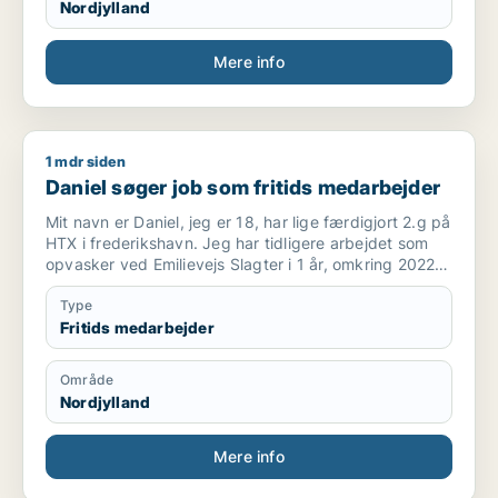
Nordjylland
Mere info
1 mdr siden
Daniel søger job som fritids medarbejder
Daniel søger job som fritids medarbejder
Mit navn er Daniel, jeg er 18, har lige færdigjort 2.g på
HTX i frederikshavn. Jeg har tidligere arbejdet som
opvasker ved Emilievejs Slagter i 1 år, omkring 2022
til 2023. Før det arbejdede jeg som reklame og avis
omdeler.
Type
Fritids medarbejder
Område
Nordjylland
Mere info