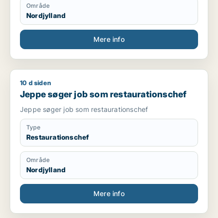
Område
Nordjylland
Mere info
10 d siden
Jeppe søger job som restaurationschef
Jeppe søger job som restaurationschef
Jeppe søger job som restaurationschef
Type
Restaurationschef
Område
Nordjylland
Mere info