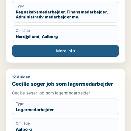
Type
Regnskabsmedarbejder, Finansmedarbejder,
Administrativ medarbejder mv.
Område
Nordjylland, Aalborg
Mere info
12 d siden
Cecilie søger job som lagermedarbejder
Cecilie søger job som lagermedarbejder
Cecilie søger job som lagermedarbejder
Type
Lagermedarbejder
Område
Aalborg