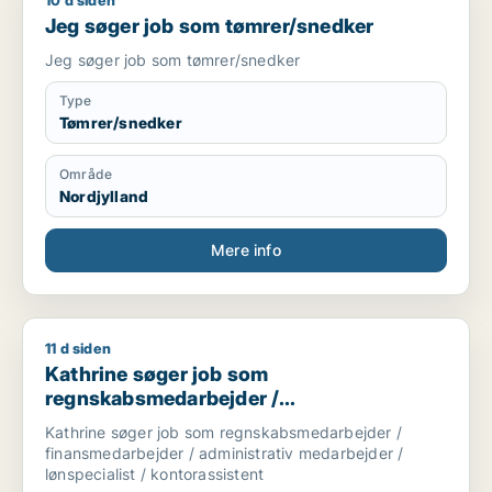
10 d siden
Jeg søger job som tømrer/snedker
Jeg søger job som tømrer/snedker
Jeg søger job som tømrer/snedker
Type
Tømrer/snedker
Område
Nordjylland
Mere info
11 d siden
Kathrine søger job som regnskabsmedarbejder / finansmedarbe
Kathrine søger job som
regnskabsmedarbejder /
finansmedarbejder / administrativ
Kathrine søger job som regnskabsmedarbejder /
medarbejder / lønspecialist /
finansmedarbejder / administrativ medarbejder /
kontorassistent
lønspecialist / kontorassistent