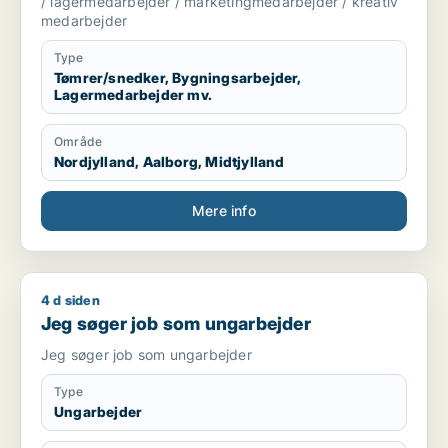
/ lagermedarbejder / marketingmedarbejder / kreativ
medarbejder
Type
Tømrer/snedker, Bygningsarbejder,
Lagermedarbejder mv.
Område
Nordjylland, Aalborg, Midtjylland
Mere info
4 d siden
Jeg søger job som ungarbejder
Jeg søger job som ungarbejder
Jeg søger job som ungarbejder
Type
Ungarbejder