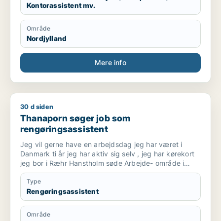
Kontorassistent mv.
Jeg trives bedst med strukturerede opgaver, klare
processer og kvalitetssikring. Jeg arbejder grundigt
Område
og systematisk og søger en administrativ stilling, hvor
Nordjylland
jeg kan bruge mine kompetencer inden for
koordinering, systemarbejde og daglige
administrative opgaver.
Mere info
30 d siden
Thanaporn søger job som rengøringsassistent
Thanaporn søger job som
rengøringsassistent
Jeg vil gerne have en arbejdsdag jeg har været i
Danmark ti år jeg har aktiv sig selv , jeg har kørekort
jeg bor i Ræhr Hanstholm søde Arbejde- område i
Thisted har du nogle til mig med venlig hilsen
Thanaporn
Type
Rengøringsassistent
Område