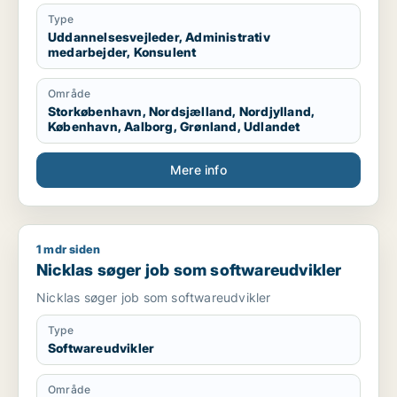
Type
Uddannelsesvejleder, Administrativ
medarbejder, Konsulent
Område
Storkøbenhavn, Nordsjælland, Nordjylland,
København, Aalborg, Grønland, Udlandet
Mere info
1 mdr siden
Nicklas søger job som softwareudvikler
Nicklas søger job som softwareudvikler
Nicklas søger job som softwareudvikler
Type
Softwareudvikler
Område