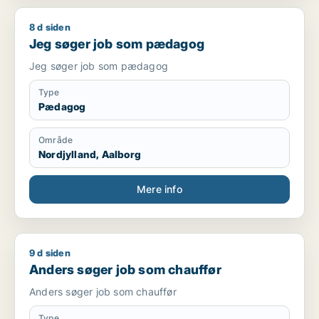
8 d siden
Jeg søger job som pædagog
Jeg søger job som pædagog
Jeg søger job som pædagog
Type
Pædagog
Område
Nordjylland, Aalborg
Mere info
9 d siden
Anders søger job som chauffør
Anders søger job som chauffør
Anders søger job som chauffør
Type