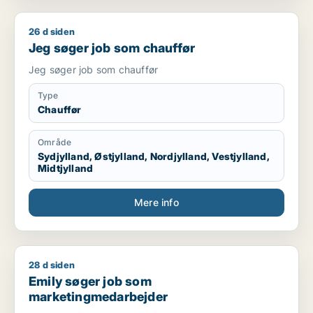
26 d siden
Jeg søger job som chauffør
Jeg søger job som chauffør
Jeg søger job som chauffør
Type
Chauffør
Område
Sydjylland, Østjylland, Nordjylland, Vestjylland,
Midtjylland
Mere info
28 d siden
Emily søger job som marketingmedarbejder
Emily søger job som
marketingmedarbejder