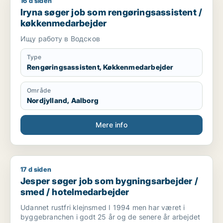
16 d siden
Iryna søger job som rengøringsassistent / køkkenmedarbejd
Iryna søger job som rengøringsassistent /
køkkenmedarbejder
Ищу работу в Водсков
Type
Rengøringsassistent, Køkkenmedarbejder
Område
Nordjylland, Aalborg
Mere info
17 d siden
Jesper søger job som bygningsarbejder / smed / hotelmeda
Jesper søger job som bygningsarbejder /
smed / hotelmedarbejder
Udannet rustfri klejnsmed I 1994 men har været i
byggebranchen i godt 25 år og de senere år arbejdet