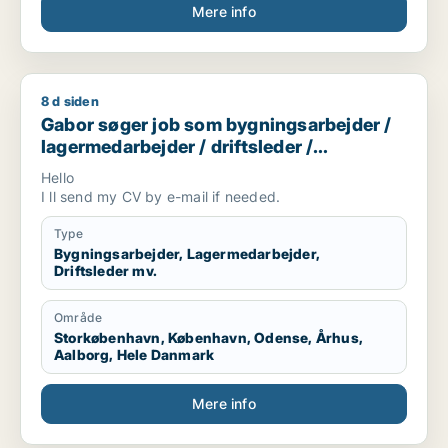
Mere info
8 d siden
Gabor søger job som bygningsarbejder / lagermedarbejder / d
Gabor søger job som bygningsarbejder /
lagermedarbejder / driftsleder /
ungarbejder / ufaglært
Hello
I ll send my CV by e-mail if needed.
Type
Bygningsarbejder, Lagermedarbejder,
Driftsleder mv.
Område
Storkøbenhavn, København, Odense, Århus,
Aalborg, Hele Danmark
Mere info