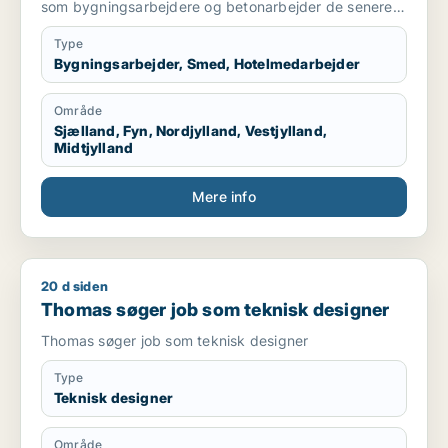
som bygningsarbejdere og betonarbejder de senere
år som kranfører som jeg er pt.
Type
Bygningsarbejder, Smed, Hotelmedarbejder
Område
Sjælland, Fyn, Nordjylland, Vestjylland,
Midtjylland
Mere info
20 d siden
Thomas søger job som teknisk designer
Thomas søger job som teknisk designer
Thomas søger job som teknisk designer
Type
Teknisk designer
Område