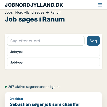
JOBNORDJYLLAND.DK
Jobs i Nordjylland søges
Ranum
Job søges i Ranum
Søg
Jobtype
Jobtype
267 aktive søgeannoncer lige nu
2 t siden
Sebastian søger job som chauffør
Sebastian søger job som chauffør