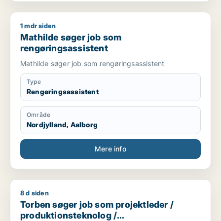
1 mdr siden
Mathilde søger job som rengøringsassistent
Mathilde søger job som
rengøringsassistent
Mathilde søger job som rengøringsassistent
Type
Rengøringsassistent
Område
Nordjylland, Aalborg
Mere info
8 d siden
Torben søger job som projektleder / produktionsteknolog / k
Torben søger job som projektleder /
produktionsteknolog /