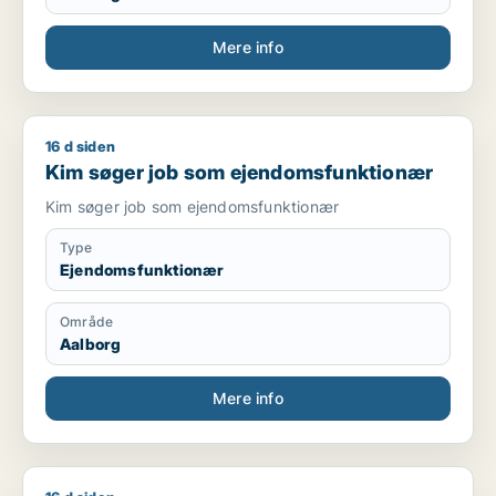
Mere info
16 d siden
Kim søger job som ejendomsfunktionær
Kim søger job som ejendomsfunktionær
Kim søger job som ejendomsfunktionær
Type
Ejendomsfunktionær
Område
Aalborg
Mere info