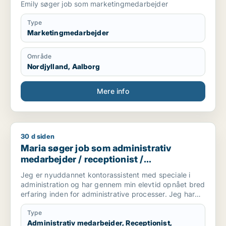
Emily søger job som marketingmedarbejder
Type
Marketingmedarbejder
Område
Nordjylland, Aalborg
Mere info
30 d siden
Maria søger job som administrativ medarbejder / receptionis
Maria søger job som administrativ
medarbejder / receptionist /
kontorassistent / hr-medarbejder
Jeg er nyuddannet kontorassistent med speciale i
administration og har gennem min elevtid opnået bred
erfaring inden for administrative processer. Jeg har
arbejdet med blandt andet fakturering,
vareoprettelse, stamdata, ERP-systemet Navision,
Type
ordrebehandling og kundeservice.
Administrativ medarbejder, Receptionist,