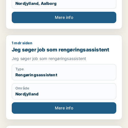
Nordjylland, Aalborg
Mere info
1 mdr siden
Jeg søger job som rengøringsassistent
Jeg søger job som rengøringsassistent
Jeg søger job som rengøringsassistent
Type
Rengøringsassistent
Område
Nordjylland
Mere info