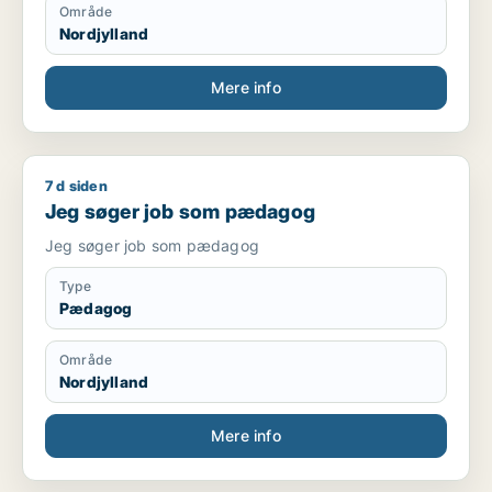
Område
Nordjylland
Mere info
7 d siden
Jeg søger job som pædagog
Jeg søger job som pædagog
Jeg søger job som pædagog
Type
Pædagog
Område
Nordjylland
Mere info