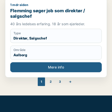
1 mdr siden
Flemming søger job som direktør / salgschef
Flemming søger job som direktør /
salgschef
40 års ledelses erfaring. 18 år som ejerleder.
Type
Direktør, Salgschef
Område
Aalborg
Mere info
1
2
3
→