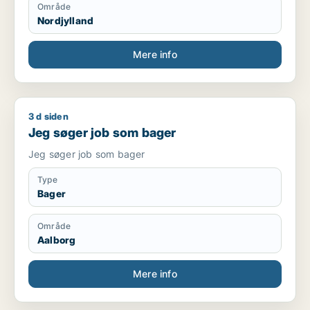
Område
Nordjylland
Mere info
3 d siden
Jeg søger job som bager
Jeg søger job som bager
Jeg søger job som bager
Type
Bager
Område
Aalborg
Mere info