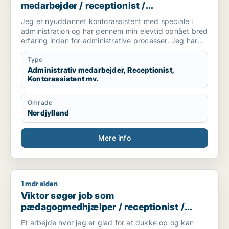
medarbejder / receptionist /
kontorassistent / hr-medarbejder
Jeg er nyuddannet kontorassistent med speciale i
administration og har gennem min elevtid opnået bred
erfaring inden for administrative processer. Jeg har
arbejdet med blandt andet fakturering,
vareoprettelse, stamdata, ERP-systemet Navision,
Type
ordrebehandling og kundeservice.
Administrativ medarbejder, Receptionist,
Kontorassistent mv.
Jeg trives bedst med strukturerede opgaver, klare
processer og kvalitetssikring. Jeg arbejder grundigt
Område
og systematisk og søger en administrativ stilling, hvor
Nordjylland
jeg kan bruge mine kompetencer inden for
koordinering, systemarbejde og daglige
administrative opgaver.
Mere info
1 mdr siden
Viktor søger job som pædagogmedhjælper / receptionist / t
Viktor søger job som
pædagogmedhjælper / receptionist /
tjener / køkkenmedarbejder /
Et arbejde hvor jeg er glad for at dukke op og kan