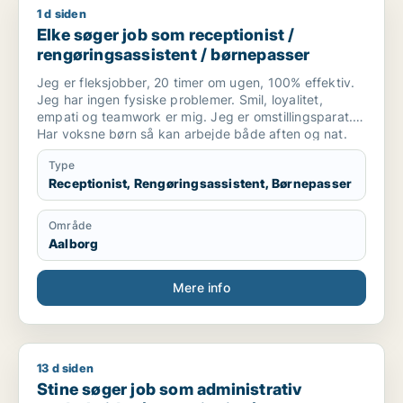
1 d siden
Elke søger job som receptionist / rengøringsassistent / børn
Elke søger job som receptionist /
rengøringsassistent / børnepasser
Jeg er fleksjobber, 20 timer om ugen, 100% effektiv.
Jeg har ingen fysiske problemer. Smil, loyalitet,
empati og teamwork er mig. Jeg er omstillingsparat.
Har voksne børn så kan arbejde både aften og nat.
Har bil og kørekort. Jeg søger også jobs som mentor,
Type
bostøtte eller familiehjælp.
Receptionist, Rengøringsassistent, Børnepasser
Område
Aalborg
Mere info
13 d siden
Stine søger job som administrativ medarbejder / receptionist
Stine søger job som administrativ