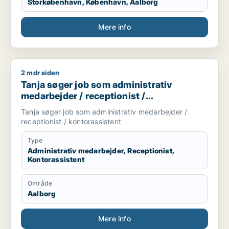
Storkøbenhavn, København, Aalborg
Mere info
2 mdr siden
Tanja søger job som administrativ medarbejder / receptionist
Tanja søger job som administrativ
medarbejder / receptionist /
kontorassistent
Tanja søger job som administrativ medarbejder /
receptionist / kontorassistent
Type
Administrativ medarbejder, Receptionist,
Kontorassistent
Område
Aalborg
Mere info