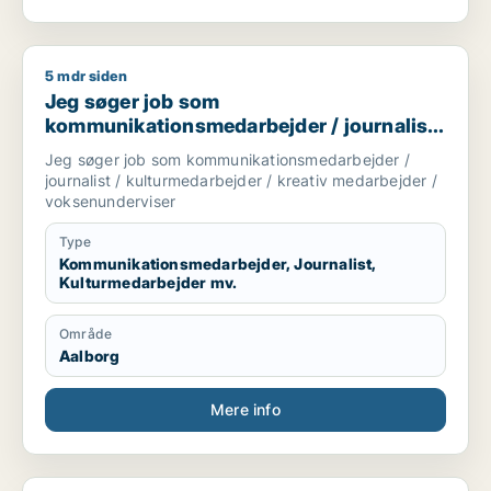
5 mdr siden
Jeg søger job som kommunikationsmedarbejder / journalist /
Jeg søger job som
kommunikationsmedarbejder / journalist
/ kulturmedarbejder / kreativ medarbejder
Jeg søger job som kommunikationsmedarbejder /
/ voksenunderviser
journalist / kulturmedarbejder / kreativ medarbejder /
voksenunderviser
Type
Kommunikationsmedarbejder, Journalist,
Kulturmedarbejder mv.
Område
Aalborg
Mere info