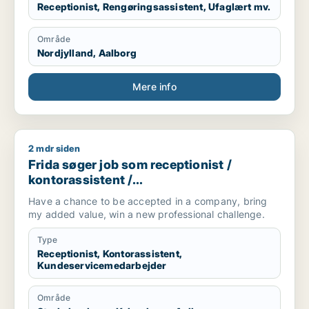
Receptionist, Rengøringsassistent, Ufaglært mv.
Område
Nordjylland, Aalborg
Mere info
2 mdr siden
Frida søger job som receptionist / kontorassistent / kundes
Frida søger job som receptionist /
kontorassistent /
kundeservicemedarbejder
Have a chance to be accepted in a company, bring
my added value, win a new professional challenge.
Type
Receptionist, Kontorassistent,
Kundeservicemedarbejder
Område