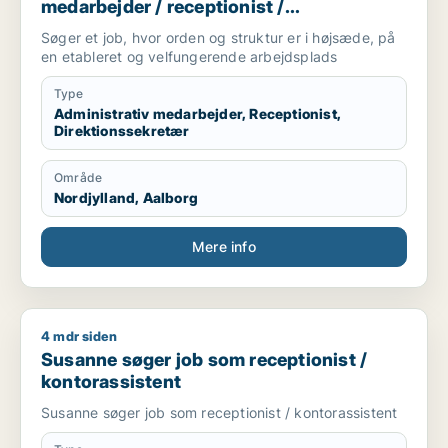
medarbejder / receptionist /
direktionssekretær
Søger et job, hvor orden og struktur er i højsæde, på
en etableret og velfungerende arbejdsplads
Type
Administrativ medarbejder, Receptionist,
Direktionssekretær
Område
Nordjylland, Aalborg
Mere info
4 mdr siden
Susanne søger job som receptionist / kontorassistent
Susanne søger job som receptionist /
kontorassistent
Susanne søger job som receptionist / kontorassistent