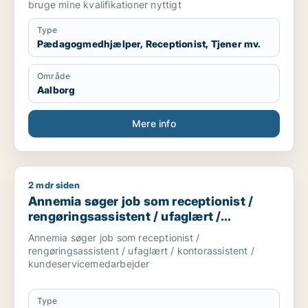
cafémedarbejder
bruge mine kvalifikationer nyttigt
Type
Pædagogmedhjælper, Receptionist, Tjener mv.
Område
Aalborg
Mere info
2 mdr siden
Annemia søger job som receptionist / rengøringsassistent / 
Annemia søger job som receptionist /
rengøringsassistent / ufaglært /
kontorassistent /
Annemia søger job som receptionist /
kundeservicemedarbejder
rengøringsassistent / ufaglært / kontorassistent /
kundeservicemedarbejder
Type