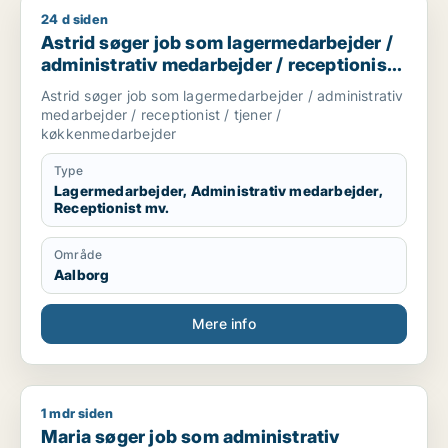
24 d siden
Astrid søger job som lagermedarbejder / administrativ medar
Astrid søger job som lagermedarbejder /
administrativ medarbejder / receptionist /
tjener / køkkenmedarbejder
Astrid søger job som lagermedarbejder / administrativ
medarbejder / receptionist / tjener /
køkkenmedarbejder
Type
Lagermedarbejder, Administrativ medarbejder,
Receptionist mv.
Område
Aalborg
Mere info
1 mdr siden
Maria søger job som administrativ medarbejder / receptionis
Maria søger job som administrativ