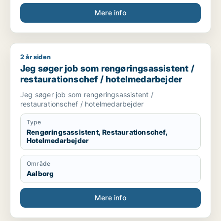
Mere info
2 år siden
Jeg søger job som rengøringsassistent / restaurationschef /
Jeg søger job som rengøringsassistent /
restaurationschef / hotelmedarbejder
Jeg søger job som rengøringsassistent /
restaurationschef / hotelmedarbejder
Type
Rengøringsassistent, Restaurationschef,
Hotelmedarbejder
Område
Aalborg
Mere info