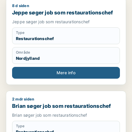
8 d siden
Jeppe søger job som restaurationschef
Jeppe søger job som restaurationschef
Jeppe søger job som restaurationschef
Type
Restaurationschef
Område
Nordjylland
Mere info
2 mdr siden
Brian søger job som restaurationschef
Brian søger job som restaurationschef
Brian søger job som restaurationschef
Type
Restaurationschef