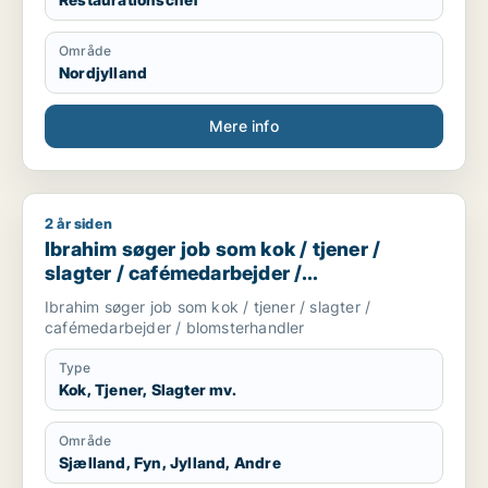
Område
Nordjylland
Mere info
2 år siden
Ibrahim søger job som kok / tjener / slagter / cafémedarbejd
Ibrahim søger job som kok / tjener /
slagter / cafémedarbejder /
blomsterhandler
Ibrahim søger job som kok / tjener / slagter /
cafémedarbejder / blomsterhandler
Type
Kok, Tjener, Slagter mv.
Område
Sjælland, Fyn, Jylland, Andre