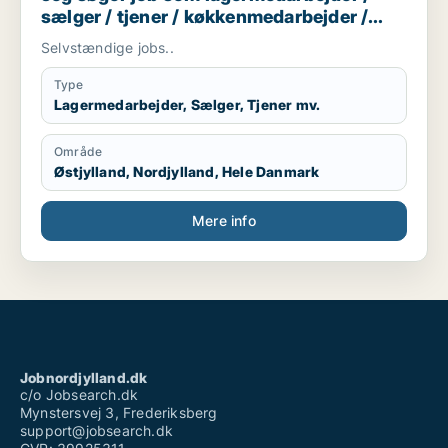
• Jeg er kollegial og god til at planlægge mit arbejde
sælger / tjener / køkkenmedarbejder /
• Jeg er venlig, positiv og vant til at arbejde hårdt.
butiksmedarbejder
Selvstændige jobs..
Type
Lagermedarbejder, Sælger, Tjener mv.
Område
Østjylland, Nordjylland, Hele Danmark
Mere info
Jobnordjylland.dk
c/o Jobsearch.dk
Mynstersvej 3, Frederiksberg
support@jobsearch.dk